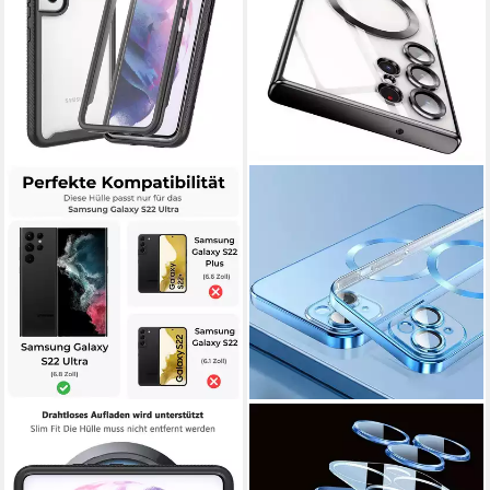
BETTERFON
NUMERVA
Handyhülle für Samsung
Handyhülle Magsafe Handy
Galaxy S22 Ultra TPU Case
Hülle für Samsung Galaxy S22