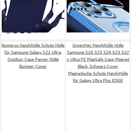
Hülle Schutzhülle TPU Silikon
Cover Bumper Magsafe
(5)
13,99 €
Case Cover
UVP
16,99 €
Magnet und
9,90 €
-18%
Kameraschutzglas
lieferbar - in 2-3 Werktagen bei dir
lieferbar - in 3-4 Werktagen bei dir
+8
Numerva Handyhülle Schutz Hülle
GreenHec Handyhülle Hülle
für Samsung Galaxy S22 Ultra,
Samsung S26 S25 S24 S23 S22
Outdoor Case Panzer Hülle
+ Ultra FE MagSafe Case Magnet
Bumper Cover
Black, Schwarz Cover
Magnetische Schutz HandyHülle
für Galaxy Ultra Plus EDGE