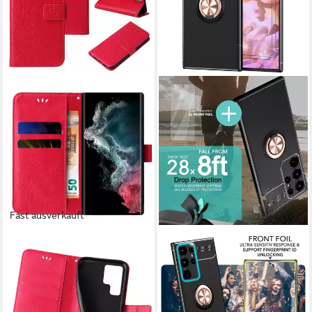
Fast ausverkauft
TEC-EXPERT
NALIA
Handyhülle Cover Tasche
Smartphone-Hülle Samsung
Hülle für Samsung Galaxy S22
Galaxy S23 Ultra 17,3 cm (6,8
Ultra 6,8 Zoll, Klapphülle Case
Zoll), Matte Ring Silikon Hülle
mit Kartenfach Fliphülle
/ 2x Displayschutz / 360°