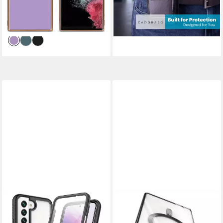
16,99 €
UVP
19,99 €
Ring
-31%
-15%
lieferbar - in 3-4 Werktagen bei dir
lieferbar - in 3-4 Werktagen bei dir