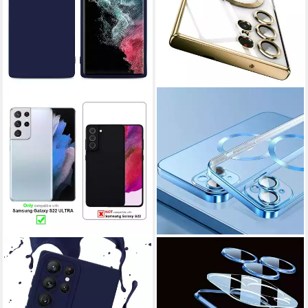
CADORABO
NUMERVA
Handyhülle für Samsung
Handyhülle Magsafe Handy
Galaxy S22 ULTRA Hülle
Hülle für Samsung Galaxy S22
Samsung Galaxy S22 ULTRA,
Ultra, Schutzhülle TPU Case