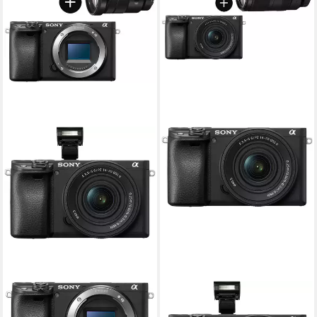
SONY
SONY
Set: SELP18105G Objektiv +
Set: SEL70350G Objektiv +