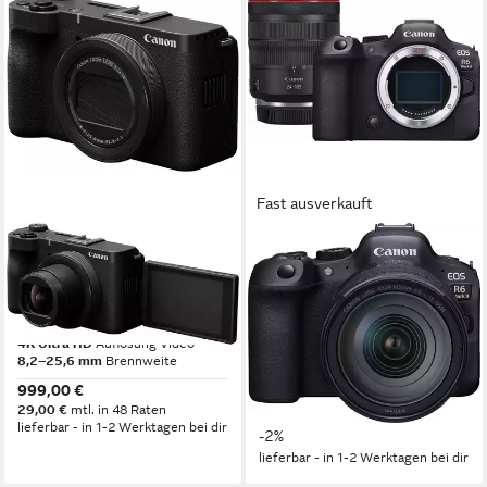
Fast ausverkauft
CANON
CANON
PowerShot V1
EOS R6 Mark II
Kompaktkamera
Systemkamera
22,3 MP
Auflösung Foto
24,2 MP
Auflösung Foto
4K Ultra HD
Auflösung Video
4K Ultra HD
Auflösung Video
8,2–25,6 mm
Brennweite
24-105 mm
Brennweite
999,00 €
3.519,81 €
UVP
3.599,00 €
29,00 €
mtl. in 48 Raten
102,19 €
mtl. in 48 Raten
lieferbar - in 1-2 Werktagen bei dir
-2%
lieferbar - in 1-2 Werktagen bei dir