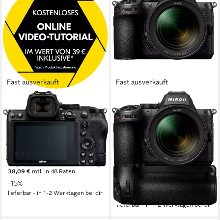
Fast ausverkauft
Fast ausverkauft
NIKON
NIKON
Z 5 Systemkamera-Body
Kit Z5II + Nikkor Z 24-70mm
f4 S Vollformat-Digitalkamera
24,3 MP
Auflösung Foto
4K Ultra HD
Auflösung Video
24,5 MP
Auflösung Foto
Z-Bajonett
Anschluss
4K Ultra HD
Auflösung Video
24-70 mm
Brennweite
(5)
1.311,80 €
UVP
1.549,00 €
(1)
38,09 €
mtl. in 48 Raten
2.299,00 €
UVP
2.499,00 €
-15%
66,75 €
mtl. in 48 Raten
lieferbar - in 1-2 Werktagen bei dir
-8%
lieferbar - in 1-2 Werktagen bei dir