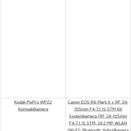
Kodak PixPro WPZ2
Canon EOS R6 Mark II + RF 24-
Kompaktkamera
105mm F4-7.1 IS STM Kit
Systemkamera (RF 24-105mm
F4-7.1 IS STM, 24,2 MP, WLAN
(Wi-Fi), Bluetooth, Hybridkamera