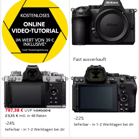
Fast ausverkauft
NIKON
NIKON
Z fc Systemkamera
Z5II Systemkamera-Body
20,9 MP
Auflösung Foto
24,5 MP
Auflösung Foto
4K Ultra HD
Auflösung Video
4K Ultra HD
Auflösung Video
Nikon Z
Anschluss
Nikon Z
Anschluss
(3)
ab 1.489,72 €
UVP
1.899,00 €
797,38 €
UVP
1.049,00 €
43,25 €
mtl. in 48 Raten
23,15 €
mtl. in 48 Raten
-22%
-24%
lieferbar - in 1-2 Werktagen bei dir
lieferbar - in 1-2 Werktagen bei dir