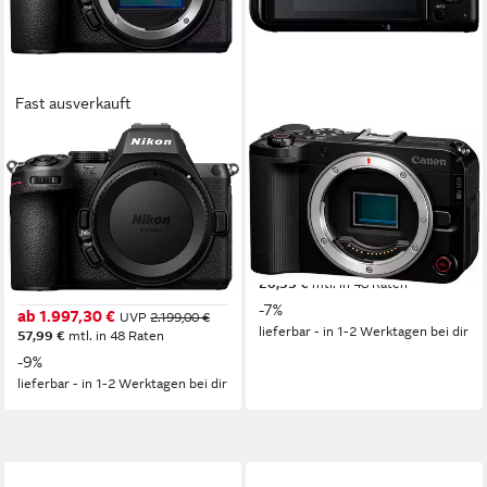
Fast ausverkauft
NIKON
CANON
Kit Z5II + Nikkor Z 24-50mm
EOS R50 V Systemkamera
f4-6.3 Vollformat-
25,5 MP
Auflösung Foto
4K Ultra HD
Auflösung Video
Digitalkamera
Canon RF
Anschluss
24,5 MP
Auflösung Foto
707,07 €
UVP
759,00 €
4K Ultra HD
Auflösung Video
20,53 €
mtl. in 48 Raten
24-50 mm
Brennweite
-7%
ab 1.997,30 €
UVP
2.199,00 €
lieferbar - in 1-2 Werktagen bei dir
57,99 €
mtl. in 48 Raten
-9%
lieferbar - in 1-2 Werktagen bei dir