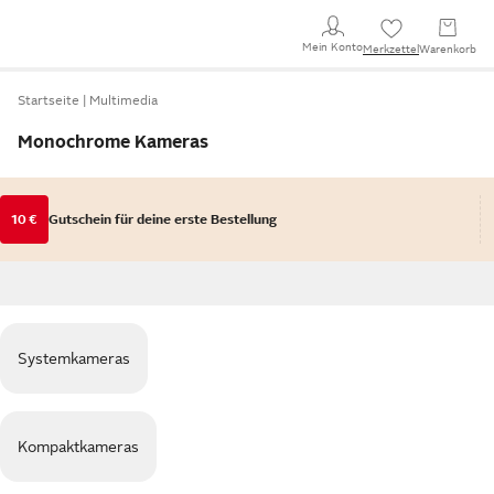
Mein Konto
Merkzettel
Warenkorb
Startseite
Multimedia
Monochrome Kameras
10 €
Gutschein für deine erste Bestellung
Systemkameras
Kompaktkameras