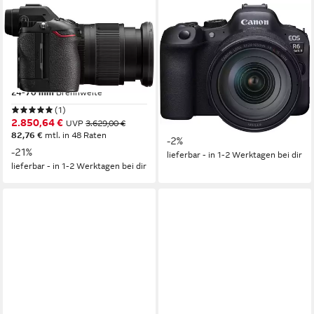
NIKON
CANON
Z6III Kit Z 24-70mm 1:4 S
EOS R6 Mark II
Systemkamera
Systemkamera
24,5 MP
Auflösung Foto
24,2 MP
Auflösung Foto
6K
Auflösung Video
4K Ultra HD
Auflösung Video
24-70 mm
Brennweite
24-105 mm
Brennweite
(1)
3.519,81 €
UVP
3.599,00 €
2.850,64 €
UVP
3.629,00 €
102,19 €
mtl. in 48 Raten
82,76 €
mtl. in 48 Raten
-2%
-21%
lieferbar - in 1-2 Werktagen bei dir
lieferbar - in 1-2 Werktagen bei dir