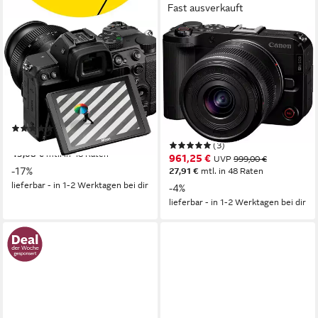
Fast ausverkauft
NIKON
CANON
Z 5 KIT 24-50 mm 1:4.0-6.3
EOS R50 V + RF-S 14-30mm
Systemkamera
F4-6.3 IS STM PZ Kit
Systemkamera
24,3 MP
Auflösung Foto
4K Ultra HD
Auflösung Video
25,5 MP
Auflösung Foto
24-50 mm
Brennweite
4K Ultra HD
Auflösung Video
14-30 mm
Brennweite
(17)
1.552,86 €
UVP
1.869,00 €
(3)
45,08 €
mtl. in 48 Raten
961,25 €
UVP
999,00 €
-17%
27,91 €
mtl. in 48 Raten
lieferbar - in 1-2 Werktagen bei dir
-4%
lieferbar - in 1-2 Werktagen bei dir