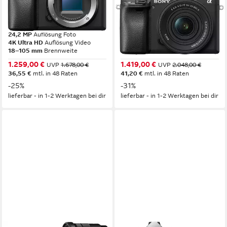
Alpha 6400AB APS-C
Alpha 6400AKB APS-C
Systemkamera
Systemkamera
24,2 MP
Auflösung Foto
24,2 MP
Auflösung Foto
4K Ultra HD
Auflösung Video
4K Ultra HD
Auflösung Video
18–105 mm
Brennweite
16–50 mm
Brennweite
1.259,00 €
1.419,00 €
UVP
1.678,00 €
UVP
2.048,00 €
36,55 €
mtl. in 48 Raten
41,20 €
mtl. in 48 Raten
-25%
-31%
lieferbar - in 1-2 Werktagen bei dir
lieferbar - in 1-2 Werktagen bei dir