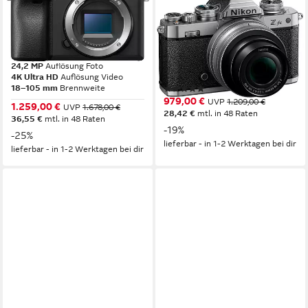
Set: SELP18105G Objektiv +
Z fc + 16-50 VR
Alpha 6400AB APS-C
Systemkamera
Systemkamera
20,9 MP
Auflösung Foto
4K Ultra HD
Auflösung Video
24,2 MP
Auflösung Foto
16-50 mm
Brennweite
4K Ultra HD
Auflösung Video
18–105 mm
Brennweite
(6)
979,00 €
UVP
1.209,00 €
1.259,00 €
UVP
1.678,00 €
28,42 €
mtl. in 48 Raten
36,55 €
mtl. in 48 Raten
-19%
-25%
lieferbar - in 1-2 Werktagen bei dir
lieferbar - in 1-2 Werktagen bei dir