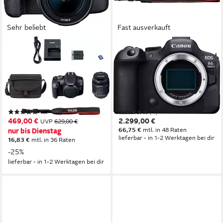
Sehr beliebt
Fast ausverkauft
CANON
CANON
EOS 2000D Kit
EOS R6 Mark II Body
Spiegelreflexkamera
(Gehäuse) Systemkamera
24,1 MP
Auflösung Foto
24,2 MP
Auflösung Foto
Full-HD
Auflösung Video
4K Ultra HD
Auflösung Video
17 mm
Brennweite
RF-Bajonett
Anschluss
(1498)
(6)
469,00 €
2.299,00 €
UVP
629,00 €
66,75 €
mtl. in 48 Raten
nur bis Dienstag
lieferbar - in 1-2 Werktagen bei dir
16,83 €
mtl. in 36 Raten
-25%
lieferbar - in 1-2 Werktagen bei dir