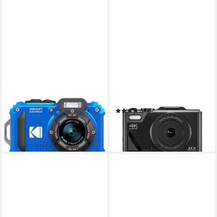
KODAK
EASYPIX
PixPro WPZ2
V64 Flip Kompaktkamera
Kompaktkamera
(1)
ab 194,35 €
ab 89,47 €
UVP
119,90 €
17,75 €
mtl. in 12 Raten
-25%
in 2-3 Werktagen bei dir
in 2-3 Werktagen bei dir