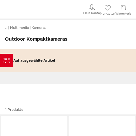
Mein Konto
Merkzettel
Warenkorb
…
Multimedia
Kameras
Outdoor Kompaktkameras
10 %
Auf ausgewählte Artikel
Extra
1 Produkte