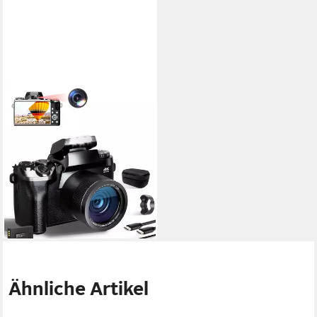
FANNOU
4,0" Touchscreen
Kompaktkamera
64 MP
Auflösung Foto
4K_3840X2160p(30FPS), 2,7K_2688X1520p(30FPS), FHD_1920X1080p(60/30FPS), HD_1280x720p(120/60/30FPS)
(1)
197,99 €
UVP
329,00 €
18,08 €
mtl. in 12 Raten
-40%
in 2-3 Werktagen bei dir
Ähnliche Artikel