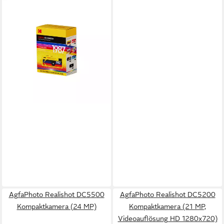
KODAK
CHARMERA Digitalkamera
als Schlüsselanhänger, Blind
Box (1 Stk) Kompaktkamera
1,6 MP
Auflösung Foto
ab 59,99 €
leider ausverkauft
AgfaPhoto Realishot DC5500
AgfaPhoto Realishot DC5200
Kompaktkamera (24 MP)
Kompaktkamera (21 MP,
Videoauflösung HD 1280x720)