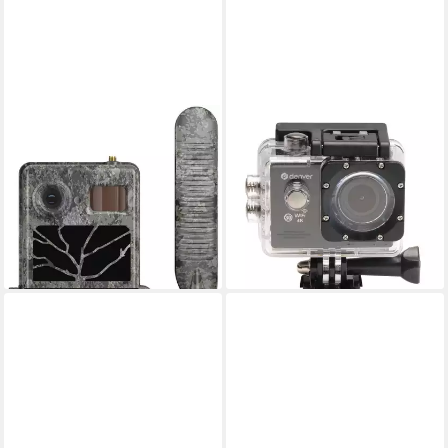
ZEISS
DENVER
Secacam 3 Outdoor-Kamera
ACK-8064 Action Cam
145,00 €
4K Ultra HD
Auflösung Video
13,24 €
mtl. in 12 Raten
20 MP
Auflösung Foto
lieferbar - in 3-4 Werktagen bei dir
ab 47,32 €
UVP
94,95 €
-50%
lieferbar - in 2-3 Werktagen bei dir