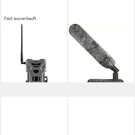
Fast ausverkauft
SPYPOINT
ZEISS
Wildkamera Wildkamera 40
Secacam 7 Outdoor-Kamera
239,00 €
Megapixel Low-Glow-LEDs,
21,83 €
mtl. in 12 Raten
Black LEDs Anthrazit 680621
lieferbar - in 3-4 Werktagen bei dir
(Low-Glow-LEDs, Black LEDs)
ab 179,00 €
16,35 €
mtl. in 12 Raten
lieferbar - in 3-4 Werktagen bei dir