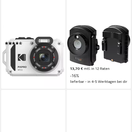
KODAK
TECHNAXX
PixPro WPZ2 Kompaktkamera
TX-164 Outdoor-Kamera
(2)
2 MP
Auflösung Foto
ab 199,00 €
Full-HD
Auflösung Video
18,17 €
mtl. in 12 Raten
4 mm
Brennweite
lieferbar - in 2-3 Werktagen bei dir
ab 149,99 €
UVP
179,00 €
13,70 €
mtl. in 12 Raten
-16%
lieferbar - in 4-5 Werktagen bei dir