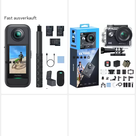
Fast ausverkauft
AKASO
AKASO
360 Action Cam
EK7000 Action Cam
5.7K,4K
Auflösung Video
4K Ultra HD
Auflösung Video
microSD
Speicherformat
20 MP
Auflösung Foto
72 MP
Auflösung Foto
(9)
(2)
ab 79,99 €
119,99 €
294,99 €
439,99 €
-33%
14,65 €
mtl. in 24 Raten
lieferbar - in 2-3 Werktagen bei dir
-33%
lieferbar - in 3-4 Werktagen bei dir