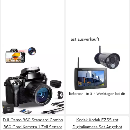
Fast ausverkauft
FANNOU
ELRO
4,0" Touchscreen
Outdoor-Kamera (WLAN (Wi-
Kompaktkamera
Fi), IP Überwachungskamera
mit Live-Übertragung auf
64 MP
Auflösung Foto
4K_3840X2160p(30FPS), 2,7K_2688X1520p(30FPS), FHD_1920X1080p(60/30FPS), HD_1280x720p(120/60/30FPS)
Handy Bewegungsmelder)
258,99 €
(1)
197,99 €
12,86 €
mtl. in 24 Raten
UVP
329,00 €
lieferbar - in 3-4 Werktagen bei dir
18,08 €
mtl. in 12 Raten
-40%
lieferbar - in 2-3 Werktagen bei dir
DJI Osmo 360 Standard Combo
Kodak Kodak FZ55 rot
360 Grad Kamera 1 Zoll Sensor
Digitalkamera Set Angebot