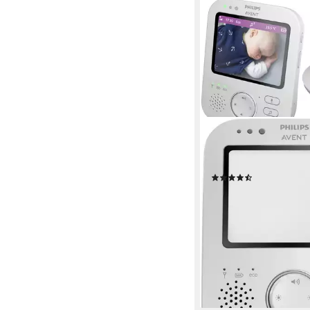
PHILIPS AVENT
Video-Babyphone Pr
SCD892/26
(26)
179,99 €
UVP
189,99 €
16,44 €
mtl. in 12 Raten
-5%
lieferbar - in 1-2 Werktag