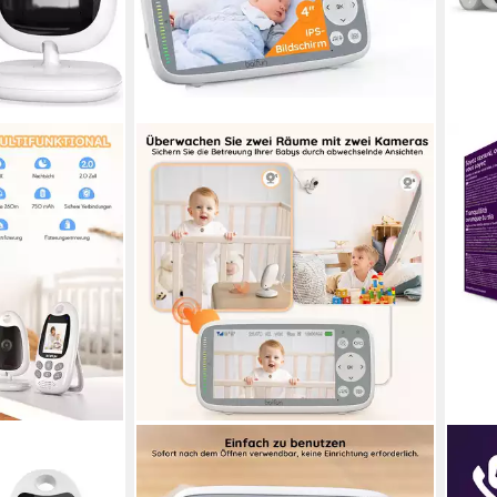
BOIFUN
PHIL
gbares
Video-Babyphone Babyphone mit 2
Vide