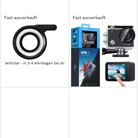
Fast ausverkauft
Fast ausverkauft
OM SYSTEM
AKASO
LG-1 LED für z.B. TG-1, TG-2,
V50 X Action Cam (4K Ultra
TG-3, TG-4, TG-5, TG
HD, wasserdicht bis zu 40m,
Blitzgerät
LDC, EIS, WDR,
39,99 €
Fernbedienung)
lieferbar - in 3-4 Werktagen bei dir
124,99 €
187,49 €
-33%
lieferbar - in 2-3 Werktagen bei dir