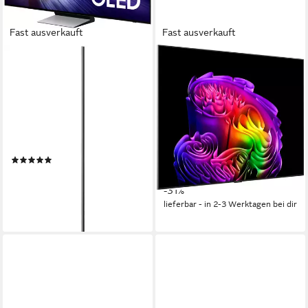
Fast ausverkauft
Fast ausverkauft
SAMSUNG
LG
GQ83S90FAE OLED-
OLED83G67LW OLED-
Fernseher
Fernseher
209 cm/83 Zoll
Diagonale
210 cm/83 Zoll
Diagonale
OLED
Bildschirmtechnologie
OLED evo
Bildschirmtechnologie
4K Ultra HD
Auflösung
4K Ultra HD
Auflösung
Produktdatenblatt
Produktdatenblatt
(2)
4.509,99 €
UVP
6.499,00 €
2.480,72 €
UVP
7.199,00 €
130,94 €
mtl. in 48 Raten
72,02 €
mtl. in 48 Raten
-31%
-66%
lieferbar - in 2-3 Werktagen bei dir
lieferbar - in 2-3 Werktagen bei dir