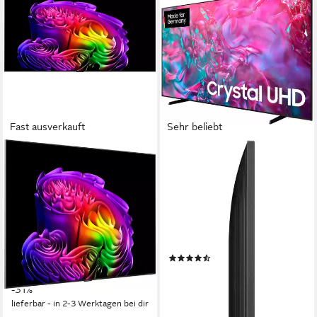
Fast ausverkauft
Sehr beliebt
LG
SAMSUNG
OLED83G67LW OLED-
GU98DU9079U LED-
Fernseher
Fernseher
210 cm/83 Zoll
Diagonale
249 cm/98 Zoll
Diagonale
OLED evo
Bildschirmtechnologie
LED
Bildschirmtechnologie
4K Ultra HD
Auflösung
4K Ultra HD
Auflösung
Produktdatenblatt
Produktdatenblatt
(95)
4.509,99 €
UVP
6.499,00 €
1.516,86 €
UVP
4.299,00 €
130,94 €
mtl. in 48 Raten
44,04 €
mtl. in 48 Raten
-31%
-65%
lieferbar - in 2-3 Werktagen bei dir
lieferbar - in 2-3 Werktagen bei dir