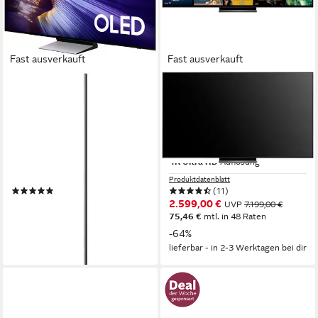
Fast ausverkauft
Fast ausverkauft
SAMSUNG
LG
GQ83S90FAE OLED-
OLED83C5ELA OLED-
Fernseher
Fernseher
209 cm/83 Zoll
Diagonale
210 cm/83 Zoll
Diagonale
OLED
Bildschirmtechnologie
OLED evo
Bildschirmtechnologie
4K Ultra HD
Auflösung
4K Ultra HD
Auflösung
Produktdatenblatt
Produktdatenblatt
(2)
(11)
2.480,72 €
2.599,00 €
UVP
7.199,00 €
UVP
7.199,00 €
72,02 €
mtl. in 48 Raten
75,46 €
mtl. in 48 Raten
-66%
-64%
lieferbar - in 2-3 Werktagen bei dir
lieferbar - in 2-3 Werktagen bei dir