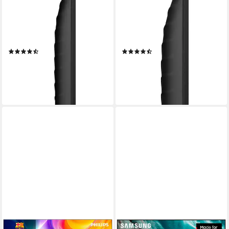
163 cm/65 Zoll
Diagonale
108 cm/43 Zoll
Diagonale
LED
Bildschirmtechnologie
LED
Bildschirmtechnologie
4K Ultra HD
Auflösung
4K Ultra HD
Auflösung
Produktdatenblatt
Produktdatenblatt
(292)
(437)
491,82 €
267,75 €
UVP
899,00 €
UVP
499,00 €
17,65 €
mtl. in 36 Raten
13,30 €
mtl. in 24 Raten
-45%
-46%
lieferbar - in 2-3 Werktagen bei dir
lieferbar - in 1-2 Werktagen bei dir