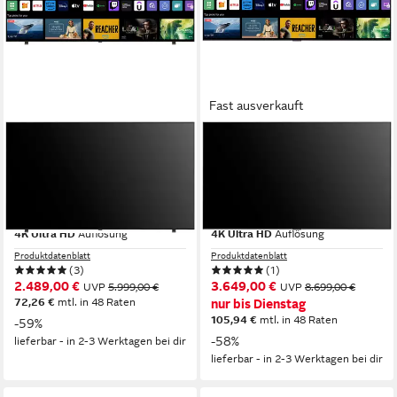
Fast ausverkauft
LG
LG
OLED83B59LA OLED-
OLED83G57LW OLED-
Fernseher
Fernseher
210 cm/83 Zoll
Diagonale
210 cm/83 Zoll
Diagonale
OLED
Bildschirmtechnologie
OLED evo
Bildschirmtechnologie
4K Ultra HD
Auflösung
4K Ultra HD
Auflösung
Produktdatenblatt
Produktdatenblatt
(3)
(1)
2.489,00 €
3.649,00 €
UVP
5.999,00 €
UVP
8.699,00 €
72,26 €
mtl. in 48 Raten
nur bis Dienstag
105,94 €
mtl. in 48 Raten
-59%
-58%
lieferbar - in 2-3 Werktagen bei dir
lieferbar - in 2-3 Werktagen bei dir