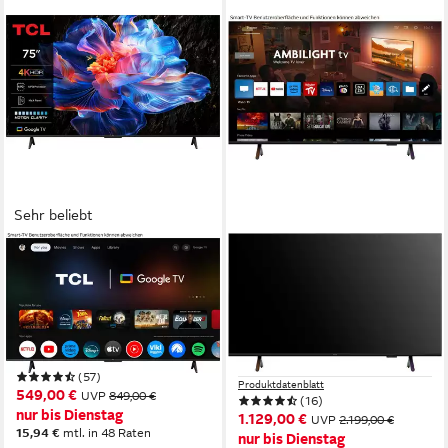
Sehr beliebt
TCL
PHILIPS
75V6CXB LED-Fernseher
85PUS8500/12 LED-
Fernseher
189 cm/75 Zoll
Diagonale
LED
Bildschirmtechnologie
215 cm/85 Zoll
Diagonale
4K Ultra HD
Auflösung
LED
Bildschirmtechnologie
4K Ultra HD
Auflösung
Produktdatenblatt
(57)
Produktdatenblatt
549,00 €
UVP
849,00 €
(16)
nur bis Dienstag
1.129,00 €
UVP
2.199,00 €
15,94 €
mtl. in 48 Raten
nur bis Dienstag