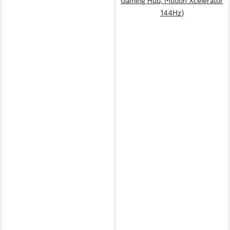
Gaming Hub, Motion Xcelerator
144Hz)