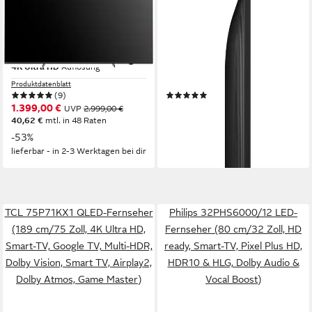
85PUS9000/12 QLED-
GQ75Q7FAAU QLED-
Fernseher
Fernseher
215 cm/85 Zoll
Diagonale
189 cm/75 Zoll
Diagonale
QLED
Bildschirmtechnologie
QLED
Bildschirmtechnologie
4K Ultra HD
Auflösung
4K Ultra HD
Auflösung
Produktdatenblatt
Produktdatenblatt
(9)
(47)
1.399,00 €
799,00 €
UVP
2.999,00 €
UVP
1.699,00 €
40,62 €
mtl. in 48 Raten
23,20 €
mtl. in 48 Raten
-53%
-53%
lieferbar - in 2-3 Werktagen bei dir
lieferbar - in 2-3 Werktagen bei dir
TCL 75P71KX1 QLED-Fernseher
Philips 32PHS6000/12 LED-
(189 cm/75 Zoll, 4K Ultra HD,
Fernseher (80 cm/32 Zoll, HD
Smart-TV, Google TV, Multi-HDR,
ready, Smart-TV, Pixel Plus HD,
Dolby Vision, Smart TV, Airplay2,
HDR10 & HLG, Dolby Audio &
Dolby Atmos, Game Master)
Vocal Boost)