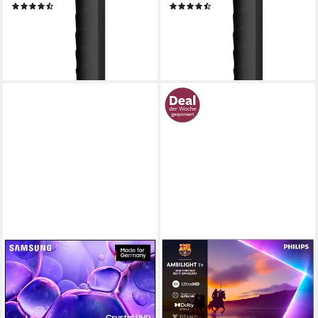
(24)
(38)
999,00 €
739,71 €
UVP
1.649,00 €
UVP
1.249,00 €
29,00 €
mtl. in 48 Raten
21,48 €
mtl. in 48 Raten
-39%
-41%
lieferbar - in 2-3 Werktagen bei dir
lieferbar - in 2-3 Werktagen bei dir