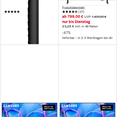
4K Ultra HD
Auflösung
4K Ultra HD
Auflösung
Produktdatenblatt
Produktdatenblatt
(24)
(27)
899,00 €
ab 799,00 €
UVP
1.999,00 €
UVP
1.499,00 €
26,10 €
mtl. in 48 Raten
nur bis Dienstag
23,20 €
mtl. in 48 Raten
-55%
-47%
lieferbar - in 2-3 Werktagen bei dir
lieferbar - in 2-3 Werktagen bei dir