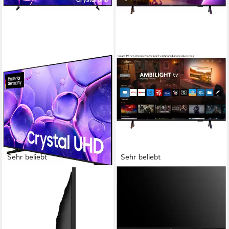
Sehr beliebt
Sehr beliebt
SAMSUNG
PHILIPS
GU85U8079FU LED-
75PUS8500/12 LED-
Fernseher
Fernseher
214 cm/85 Zoll
Diagonale
189 cm/75 Zoll
Diagonale
LED
Bildschirmtechnologie
LED
Bildschirmtechnologie