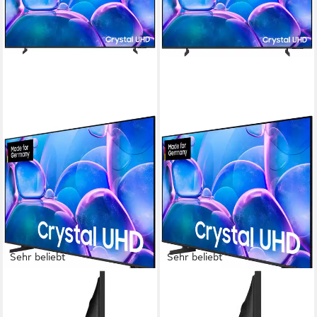
Sehr beliebt
Sehr beliebt
SAMSUNG
SAMSUNG
GU65U7099FU LED-
GU43U7099FU LED-
Fernseher
Fernseher