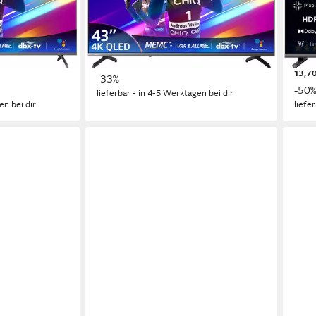
ogie
QLED
Bildschirmtechnologie
LED
4K Ultra HD
Auflösung
HD r
Produktdatenblatt
Produk
269,99 €
UVP
399,99 €
149,
9 €
13,41 €
mtl. in 24 Raten
13,7
-33%
-50
lieferbar - in 4-5 Werktagen bei dir
en bei dir
liefe