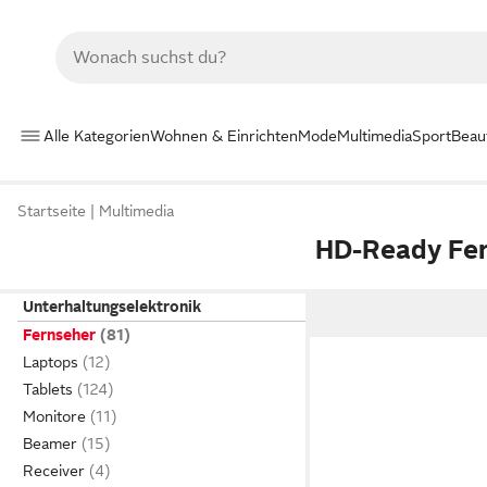
Alle Kategorien
Wohnen & Einrichten
Mode
Multimedia
Sport
Beau
Startseite
Multimedia
HD-Ready Fe
Unterhaltungselektronik
Fernseher
Laptops
Tablets
Monitore
Beamer
Receiver