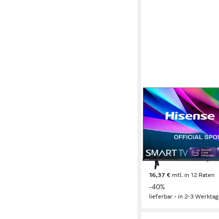
HISENSE
32E4DS LED-Fernseh
80 cm/32 Zoll
Diagonale
LED
Bildschirmtechnolog
HD
Auflösung
Produktdatenblatt
(2)
179,24 €
UVP
299,00 €
16,37 €
mtl. in 12 Raten
-40%
lieferbar - in 2-3 Werktag