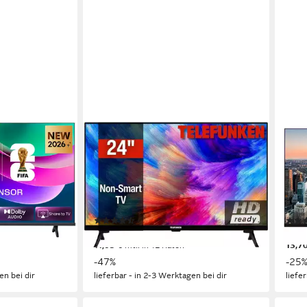
TELEFUNKEN
SMAR
er
L24H550M4I LED-Fernseher
32H
60 cm/24 Zoll
Diagonale
80 c
ie
LED
Bildschirmtechnologie
LED
HD-ready
Auflösung
HD-r
Produktdatenblatt
Produk
(135)
120,97 €
149,
UVP
229,00 €
11,05 €
mtl. in 12 Raten
13,7
-47%
-25
en bei dir
lieferbar - in 2-3 Werktagen bei dir
liefe