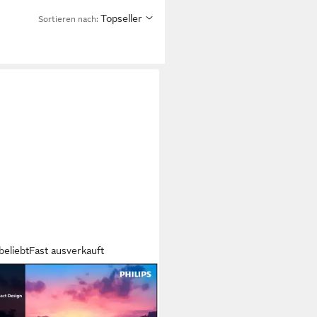
Topseller
Sortieren nach:
beliebt
Fast ausverkauft
IPS
HS6000/12 LED-Fernseher
m/32 Zoll
Diagonale