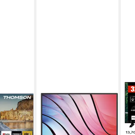
STRONG
TEL
eher
SRT 32HF2003 LCD-LED Fernseher
XH3
echnologie
80 cm/32 Zoll
Diagonale
80 c
LED
Bildschirmtechnologie
LED
ernetfähigkeit
HD
Auflösung
HD-r
Produktdatenblatt
Produk
147,55 €
UVP
249,00 €
149,
13,48 €
mtl. in 12 Raten
en bei dir
13,7
-41%