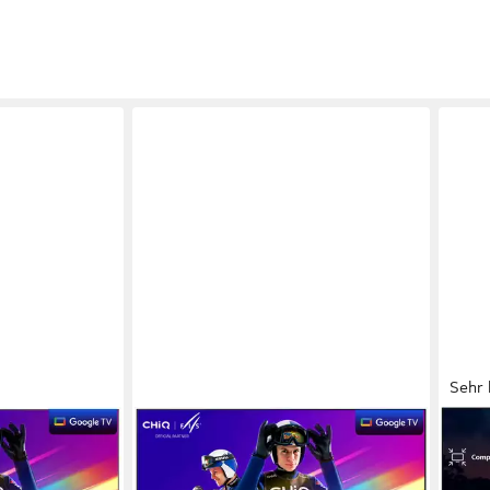
Sehr 
CHIQ
PHIL
eher
U43QST QLED-Fernseher
32P
e
109 cm/43 Zoll
Diagonale
80 c