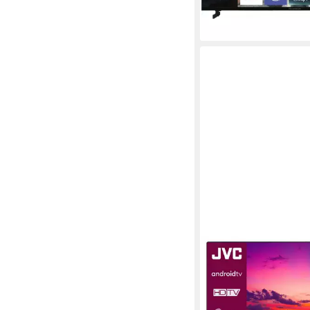
JVC
LT-32VAH3355 LCD-L
80 cm/32 Zoll
Diagonale
LED
Bildschirmtechnolog
HD-ready
Auflösung