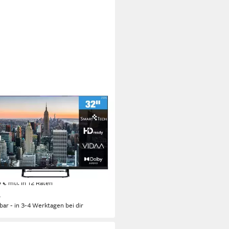
T TECH
V02V LED-Fernseher
m/32 Zoll
Diagonale
Bildschirmtechnologie
eady
Auflösung
tdatenblatt
(5)
99 €
UVP
199,00 €
0 €
mtl. in 12 Raten
%
rbar - in 3-4 Werktagen bei dir