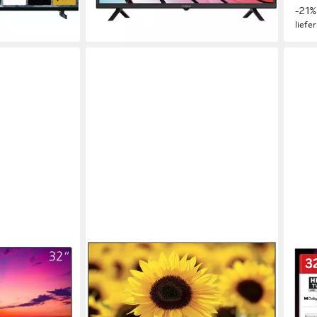
-21%
lieferbar in 3 Wochen
liefe
STRONG
SHA
ED Fernseher
SRT32HD5553 LED-Fernseher
32H
80 cm/32 Zoll
Diagonale
80 c
ie
LED
Bildschirmtechnologie
LED
HD-ready
Auflösung
HD-r