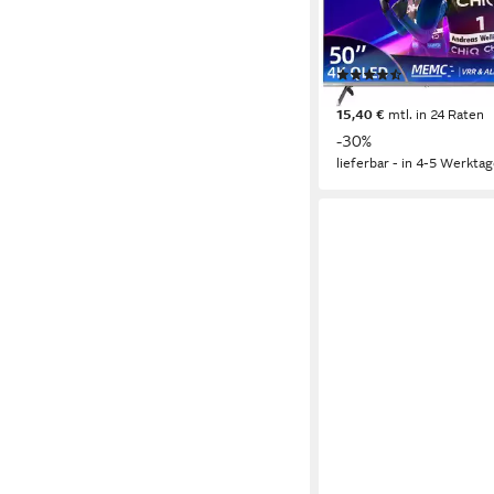
QLED
Bildschirmtechnol
4K Ultra HD
Auflösung
Produktdatenblatt
(2)
ab 309,99 €
UVP
439,9
15,40 €
mtl. in 24 Raten
-30%
lieferbar - in 4-5 Werktag