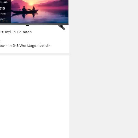
Bildschirmtechnologie
eady
Auflösung
tdatenblatt
(351)
99 €
UVP
299,00 €
0 €
mtl. in 12 Raten
%
rbar - in 2-3 Werktagen bei dir