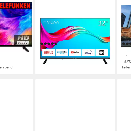
DYON
SMAR
ernseher
Smart 32 VX LED-Fernseher
32H
80 cm/32 Zoll
Diagonale
81 c
ie
LED
Bildschirmtechnologie
LED
HD-Ready
Auflösung
HD-r
Produktdatenblatt
Produk
(83)
149,99 €
119,
UVP
329,99 €
13,70 €
mtl. in 12 Raten
10,9
-55%
-37
en bei dir
lieferbar - in 3-4 Werktagen bei dir
liefe