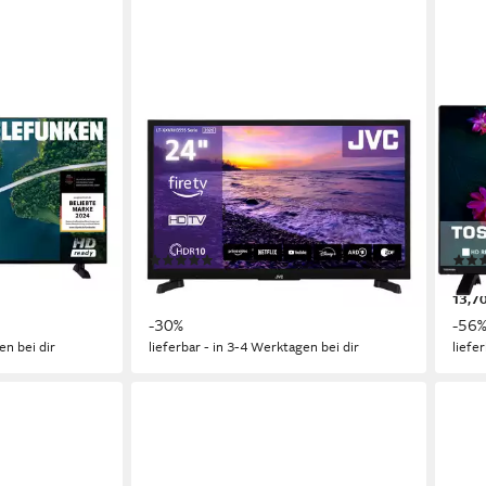
JVC
TOSH
 Fernseher
LT-24VRH3555 LCD-LED Fernseher
32W
60 cm/24 Zoll
Diagonale
80 c
ie
LED
Bildschirmtechnologie
LCD
HD-ready
Auflösung
HD r
Produktdatenblatt
Produk
(9)
139,99 €
149,
UVP
199,99 €
12,79 €
mtl. in 12 Raten
13,7
-30%
-56
en bei dir
lieferbar - in 3-4 Werktagen bei dir
liefe