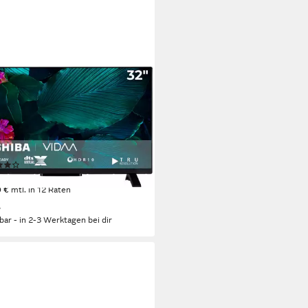
IBA
V2F63DA LED-Fernseher
m/32 Zoll
Diagonale
Bildschirmtechnologie
eady
Auflösung
tdatenblatt
(1)
99 €
UVP
339,00 €
0 €
mtl. in 12 Raten
%
rbar - in 2-3 Werktagen bei dir