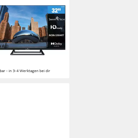
T TECH
N01V3 LED-Fernseher
m/32 Zoll
Diagonale
Bildschirmtechnologie
eady
Auflösung
tdatenblatt
(3)
99 €
UVP
189,00 €
6 €
mtl. in 12 Raten
%
rbar - in 3-4 Werktagen bei dir