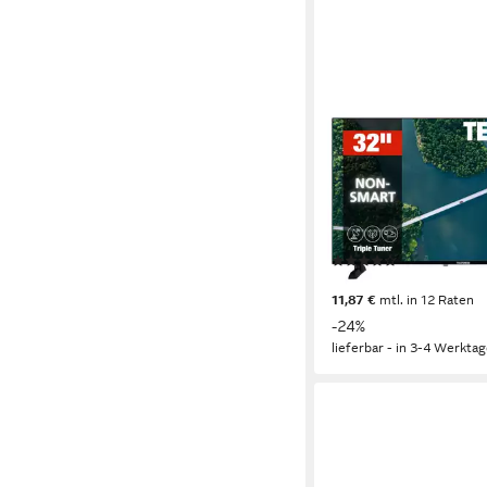
TELEFUNKEN
XH32P900S LCD-LED
80 cm/32 Zoll
Diagonale
LED
Bildschirmtechnolog
HD-ready
Auflösung
Produktdatenblatt
(8)
129,99 €
UVP
169,99 €
11,87 €
mtl. in 12 Raten
-24%
lieferbar - in 3-4 Werktag