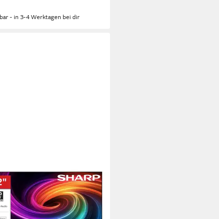
rbar - in 3-4 Werktagen bei dir
RP
A1705E LCD-LED Fernseher
m/32 Zoll
Diagonale
Bildschirmtechnologie
eady
Auflösung