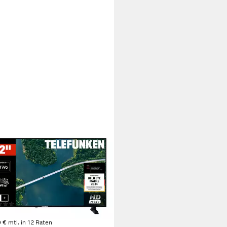
EFUNKEN
2TP900S LCD-LED Fernseher
m/32 Zoll
Diagonale
Bildschirmtechnologie
eady
Auflösung
tdatenblatt
(4)
99 €
UVP
189,99 €
0 €
mtl. in 12 Raten