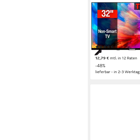
TELEFUNKEN
OS-32H71 LCD-LED F
80 cm/32 Zoll
Diagonale
LCD
Bildschirmtechnolog
HD-ready
Auflösung
Produktdatenblatt
(110)
140,07 €
UVP
269,00 €
12,79 €
mtl. in 12 Raten
-48%
lieferbar - in 2-3 Werktag