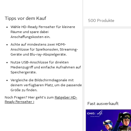
Tipps vor dem Kauf
500 Produkte
Wähle HD-Ready Fernseher für kleinere
Räume und spare dabei
Anschaffungskosten ein.
Achte auf mindestens zwei HDMI-
Anschlüsse für Spielkonsolen, Streaming-
Geräte und Blu-ray-Abspielgeräte.
Nutze USB-Anschlüsse für direkten
Medienzugriff und einfache Aufnahmen auf
Speichergeräte.
Vergleiche die Bildschirmdiagonale mit
deinem verfügbaren Platz, um die passende
Größe zu finden.
Noch Fragen? Hier geht's zum
Ratgeber HD-
Ready Fernseher ›
Fast ausverkauft
CHIQ
U50QST QLED-Ferns
127 cm/50 Zoll
Diagonal