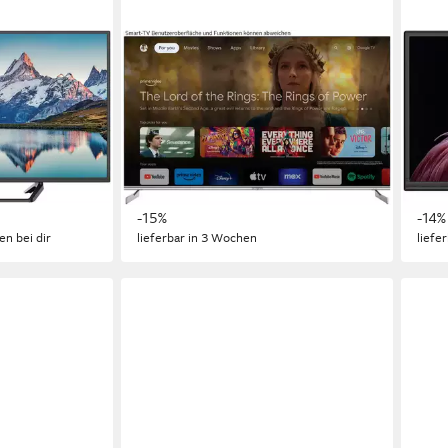
STRONG
STR
-Fernseher
SRT 55UF8733 QLED-Fernseher
SRT
e
139 cm/55 Zoll
Diagonale
60 c
ie
QLED
Bildschirmtechnologie
LED
4K Ultra HD
Auflösung
HD
A
Produktdatenblatt
Produk
552,26 €
171,
UVP
649,00 €
16,03 €
mtl. in 48 Raten
15,67
-15%
-14%
en bei dir
lieferbar in 3 Wochen
liefe