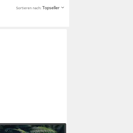
Topseller
Sortieren nach:
ONG
 24HE4023C LCD-LED
seher