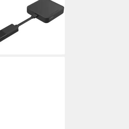
9 €
r ausverkauft