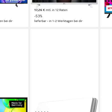
(71)
189,00 €
174,
UVP
399,00 €
17,26 €
mtl. in 12 Raten
15,9
leide
-53%
en bei dir
lieferbar - in 1-2 Werktagen bei dir
STRONG
STR
ernseher
SlimSat SA 61 DVB-S SAT-Antenne
SRT4