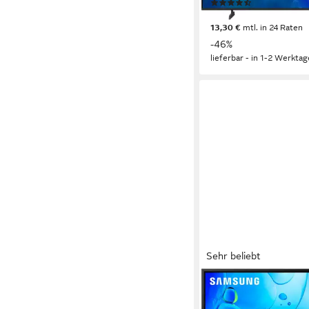
(437)
267,75 €
UVP
499,00 €
13,30 €
mtl. in 24 Raten
-46%
lieferbar - in 1-2 Werktag
Sehr beliebt
SAMSUNG
GU32F6009FU LED-F