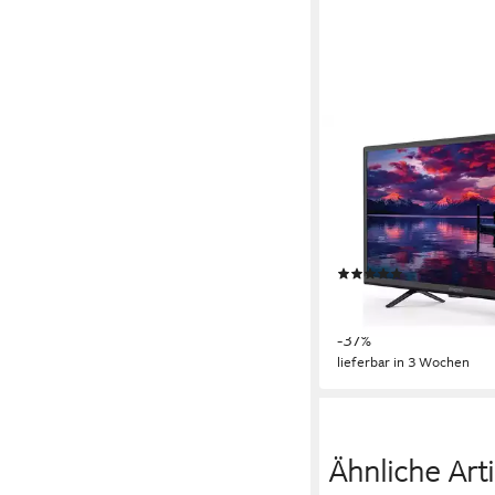
STRONG
TV-Simulator
60 cm/24 Zoll
Diagonale
D-LED
Bildschirmtechnol
HD ready
Auflösung
Produktdatenblatt
(3)
ab 156,95 €
UVP
249,0
14,33 €
mtl. in 12 Raten
-37%
lieferbar in 3 Wochen
Ähnliche Arti