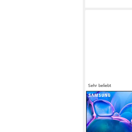
Sehr beliebt
SAMSUNG
GU43U7099FU LED-F
108 cm/43 Zoll
Diagonal
LED
Bildschirmtechnolog
4K Ultra HD
Auflösung
Produktdatenblatt