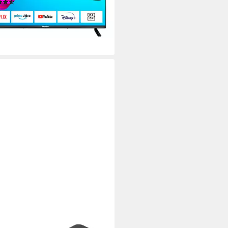
(83)
94 €
8 €
mtl. in 12 Raten
r ausverkauft
ONG
27 SAT-Receiver