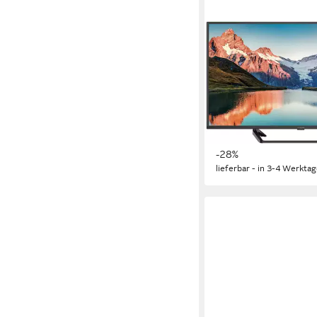
STRONG
SRT 40FF2003C LED
100 cm/40 Zoll
Diagonal
LCD
Bildschirmtechnolog
Full HD
Auflösung
Produktdatenblatt
214,91 €
UVP
299,00 €
19,63 €
mtl. in 12 Raten
-28%
lieferbar - in 3-4 Werktag