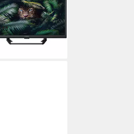
m/24 Zoll
Diagonale
Bildschirmtechnologie
eady
Auflösung
tdatenblatt
(1)
64 €
UVP
199,00 €
4 €
mtl. in 12 Raten
%
rbar - in 3-4 Werktagen bei dir