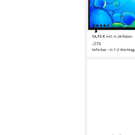
80 cm/32 Zoll
Diagonale
LCD
Bildschirmtechnolog
Full HD
Auflösung
Produktdatenblatt
(46)
276,85 €
UVP
349,00 €
13,75 €
mtl. in 24 Raten
-21%
lieferbar - in 1-2 Werktag