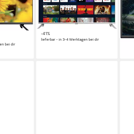
ie
LCD
Bildschirmtechnologie
60 c
4K Ultra HD
Auflösung
LED
HD r
Produktdatenblatt
296,52 €
UVP
499,00 €
Produk
14,73 €
mtl. in 24 Raten
141,
-41%
12,9
lieferbar - in 3-4 Werktagen bei dir
en bei dir
-29
liefe