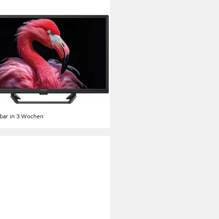
ONG
 24HG4723C LED-Fernseher
m/24 Zoll
Diagonale
Bildschirmtechnologie
uflösung
tdatenblatt
52 €
UVP
199,00 €
 €
mtl. in 12 Raten
rbar in 3 Wochen