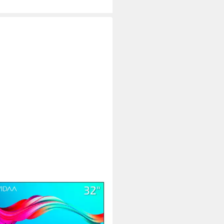
N
t 32 VX LED-Fernseher
m/32 Zoll
Diagonale
Bildschirmtechnologie
eady
Auflösung
tdatenblatt