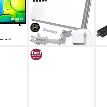
(4)
88,6
118,59 €
leide
ie
10,83 €
mtl. in 12 Raten
leider ausverkauft
en bei dir