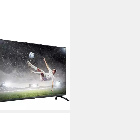
ONG
D5553 LED-Fernseher
tdatenblatt
90 €
 €
mtl. in 24 Raten
rbar - in 6-7 Werktagen bei dir