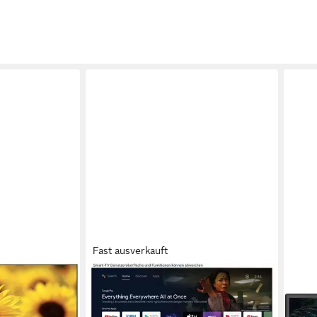
Fast ausverkauft
STRONG
STR
ernseher
SRT 43UD6593 LED-Fernseher
SRT
Fern
108 cm/43 Zoll
Diagonale