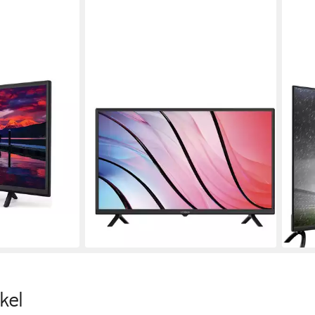
STRONG
STR
SRT 32HF2003 LCD-LED Fernseher
40F
Produk
80 cm/32 Zoll
Diagonale
284,
ogie
LED
Bildschirmtechnologie
14,15
HD
Auflösung
liefe
Produktdatenblatt
147,55 €
UVP
249,00 €
0 €
13,48 €
mtl. in 12 Raten
-41%
lieferbar in 3 Wochen
kel