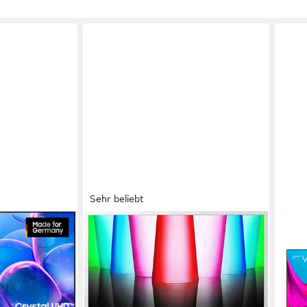
Sehr beliebt
LG
DYO
ernseher
32LQ63806LC LED-Fernseher
Smar
e
80 cm/32 Zoll
Diagonale
80 c
ie
LED
Bildschirmtechnologie
LED
Full HD
Auflösung
HD-R
Produktdatenblatt
Produk