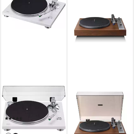
TEAC
TN-3B-SE Plattenspieler
(Riemenantrieb, kein
Netzwerk)
(3)
399,00 €
lieferbar - in 2-3 Werktagen bei dir