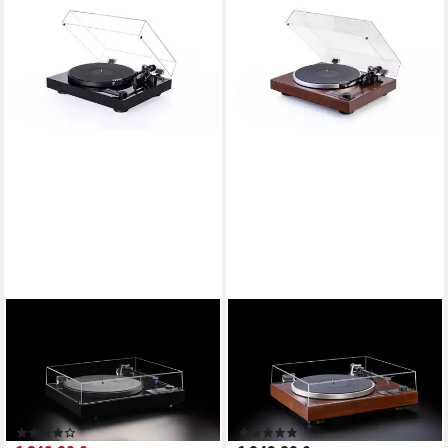
DUAL
DUAL
CS 618Q Plattenspieler
CS-529 Plattenspieler
(Direktantrieb, intergrierter
(Riemenantrieb, Bluetooth,
Phono-Vorverstärker, Manuell,
Vollautomat, optionale
Ortofom OM Blue)
Steuerung per App)
(2)
(4)