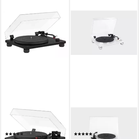
SONORO
SONORO
Sonoro PLATINUM Automatic
PLATINUM Plattenspieler
EAS Plattenspieler
(Riemenantrieb)
(2)
(2)