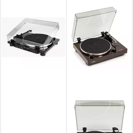
THORENS
Plattenspieler (TD 201
Schwarz Manuell inkl. AT3600
- Hifi Plattenspieler)
439,00 €
lieferbar - in 3-4 Werktagen bei dir
THORENS
Plattenspieler (TD 204
(walnut, incl. AT-95E) - Hifi
Plattenspieler)
808,92 €