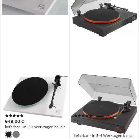
REGA
JBL
Planar 2 Plattenspieler inkl.
Spinner Bluetooth Turntable
transparenter Abdeckhaube
Plattenspieler (Riemenantrieb,
weiß/schwarz Plattenspieler
Bluetooth, Bluetooth 5.2 mit
(Riemenantrieb)
aptX HD)
(1)
(12)
649,00 €
357,01 €
UVP
399,00 €
lieferbar - in 2-3 Werktagen bei dir
-11%
lieferbar - in 3-4 Werktagen bei dir