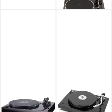
lieferbar - in 3-4 Werktagen bei dir
PRO-JECT
Pro-Ject Xperience SB S-
Shape, schwarz Plattenspieler
1.699,00 €