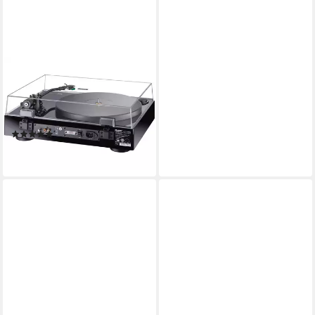
MAGNAT
Magnat MTT 990 mit AT 95E
schwarz Plattenspieler
Plattenspieler
(5)
999,00 €
lieferbar - in 2-3 Werktagen bei dir