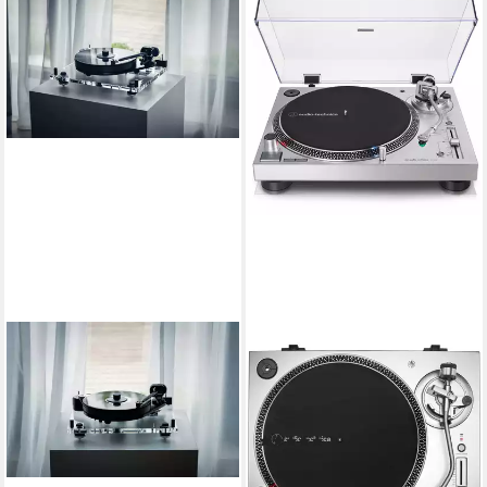
PRO-JECT
AUDIO-TECHNICA
Pro-Ject 6PerspeX Balanced -
Audio-Technica AT-
mit Pick It MC3 Plattenspieler
LP120XUSB, Plattenspieler,
2.799,00 €
Plattenspieler
lieferbar - in 3-4 Werktagen bei dir
(5)
ab 293,98 €
lieferbar - in 2-3 Werktagen bei dir