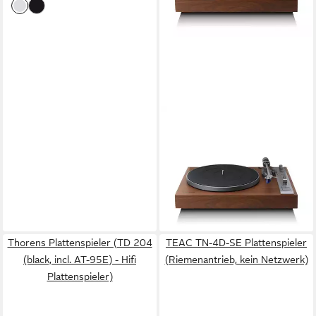
LENCO
LBT-515WD Plattenspieler
(Direct drive, Bluetooth®,
Bluetooth 5.3, präziser
Ortofon 2M Blue, für Vinyl-
599,99 €
Liebhaber)
lieferbar - in 2-3 Werktagen bei dir
Thorens Plattenspieler (TD 204
TEAC TN-4D-SE Plattenspieler
(black, incl. AT-95E) - Hifi
(Riemenantrieb, kein Netzwerk)
Plattenspieler)