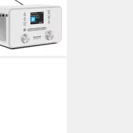
nes Netzteil, Netzbetrieb
Stromversorgung
kg
Gewicht
(15)
99 €
UVP
145,00 €
0 €
mtl. in 12 Raten
rbar - in 2-3 Werktagen bei dir