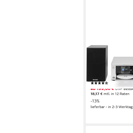
TECHNISAT
VIOLA 710 CD IR Inte
40 W
Leistung
internes Netzteil
Stromv
5.91 kg
Gewicht
(2)
ab 199,00 €
UVP
229,0
18,17 €
mtl. in 12 Raten
-13%
lieferbar - in 2-3 Werktag