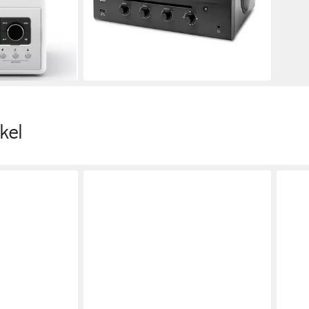
lieferbar - in 5-6 Werktagen bei dir
en bei dir
kel