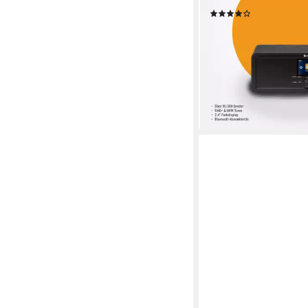
(1)
ab 62,89 €
UVP
119,00
-47%
lieferbar - in 2-3 Werktag