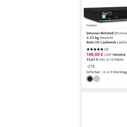
TECHNISAT
DIGITRADIO 143 (V3) 
Radio
internes Netzteil
Stromv
2.25 kg
Gewicht
Kein CD-Laufwerk
Laufw
(9)
149,00 €
UVP
189,00 €
13,61 €
mtl. in 12 Raten
-21%
lieferbar - in 2-3 Werktag