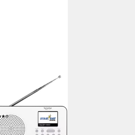
NISAT
A 2 C IR Tragbares Internet-
o
(wechselbar), externes Netzteil
Stromversorgung
kg
Gewicht
(35)
0 €
rbar - in 2-3 Werktagen bei dir