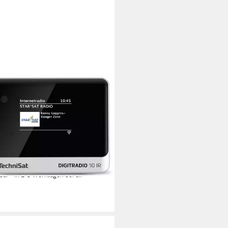
NISAT
TRADIO 10 IR Internet-Radio
nes Netzteil
Stromversorgung
 kg
Gewicht
(2)
00 €
UVP
135,00 €
 €
mtl. in 12 Raten
rbar - in 2-3 Werktagen bei dir