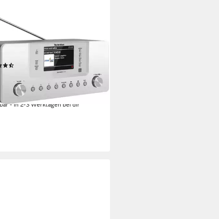
NISAT
TRADIO 574 IR Radio
Leistung
nes Netzteil
Stromversorgung
(17)
69,00 €
UVP
199,00 €
3 €
mtl. in 12 Raten
rbar - in 2-3 Werktagen bei dir