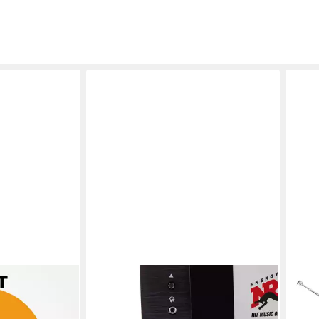
BLOCK
TECH
io
Block MHF-900 Solo Kompaktanlage
DIGI
mit CD, DAB+ & Spotify Internet-
10 W