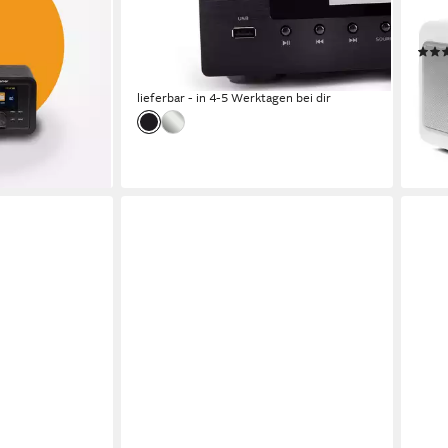
exter
Radio
1.02 
799,00 €
UVP
899,00 €
 €
23,20 €
mtl. in 48 Raten
114,
-11%
en bei dir
10,5
lieferbar - in 4-5 Werktagen bei dir
-21%
liefe