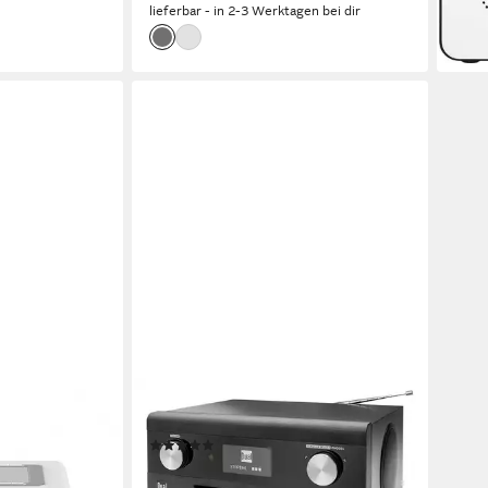
en bei dir
lieferbar - in 2-3 Werktagen bei dir
DUAL
adio
Internet-Radio (Bluetooth;Wlan)
(1)
M-Tuner,
229,99 €
21,01 €
mtl. in 12 Raten