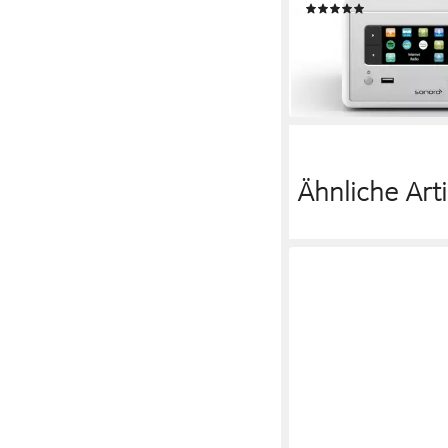
(2)
415,99 €
14,93 €
mtl. in 36 Raten
lieferbar - in 2-3 Werktag
Ähnliche Arti