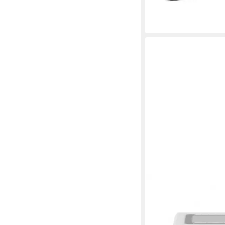
lieferbar - in 2-3 Werktag
SONORO
Relax Weiß Internet-R
(Digitalradio (DAB), F
Internetradio)