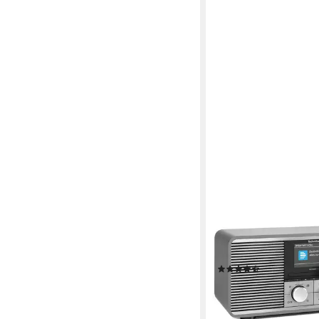
TECHNISAT
DIGITRADIO 425 Inte
40 W
Leistung
Netzbetrieb, internes Net
5.1 kg
Gewicht
(2)
279,00 €
UVP
299,00 €
13,86 €
mtl. in 24 Raten
-7%