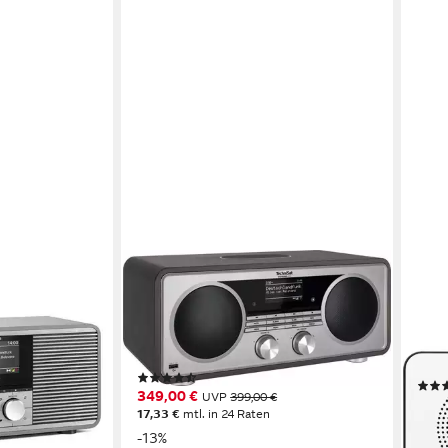
TECHNISAT
TECH
rnet-Radio
DIGITRADIO 602 Internet-Radio
VIOL
Radi
70 W
Leistung
zteil
Stromversorgung
externes Netzteil
Stromversorgung
Akku 
4,97 kg
Gewicht
0,51 
(23)
349,00 €
UVP
399,00 €
69,0
17,33 €
mtl. in 24 Raten
liefe
-13%