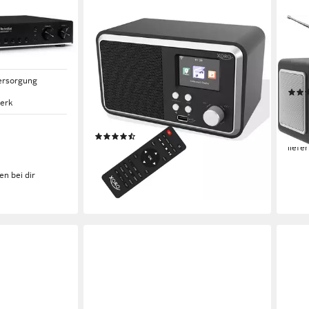
XORO
TECH
Internet-
DAB 300 IR Digitalradio mit DAB+,
DIGI
FM, Bluetooth, App-Steuerung
10 W
exter
Internet-Radio
ersorgung
3 W
Leistung
erk
ab 1
externes Netzteil
Stromversorgung
15,4
0,79 kg
Gewicht
-15%
(2)
liefe
64,94 €
lieferbar - in 3-4 Werktagen bei dir
en bei dir