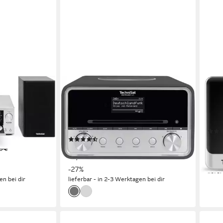
TECHNISAT
TECH
rnet-Radio
DIGITRADIO 586 Radio
DIGI
20 W
Leistung
exter
ersorgung
externes Netzteil
Stromversorgung
0.156
3,08 kg
Gewicht
(10)
109,
ab 249,00 €
0 €
UVP
339,00 €
9,96
22,74 €
mtl. in 12 Raten
-19%
-27%
liefe
en bei dir
lieferbar - in 2-3 Werktagen bei dir