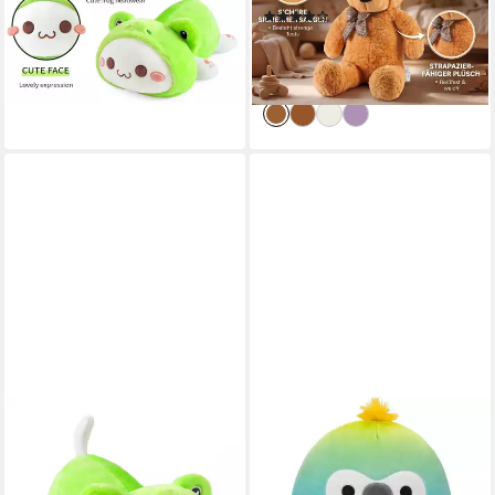
lieferbar - in 3-4 Werktagen bei dir
(22)
39,95 €
UVP
69,95 €
-43%
lieferbar - in 2-3 Werktagen bei dir
JAZWARES
Plüschfigur Squishmallows 19
cm (7,5) - Serie 17 - Baptise