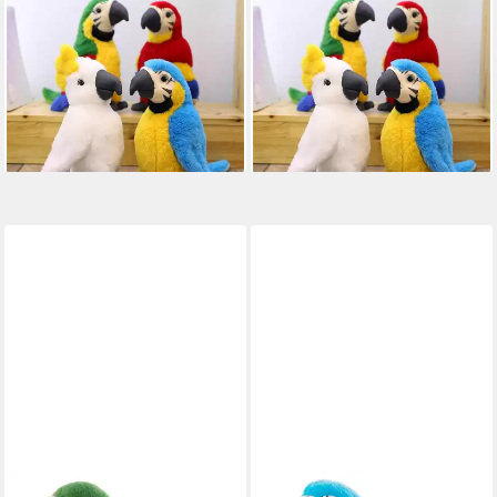
Kuscheltier Plüschvogel
Kuscheltier Plüschvogel
Papagei Ara Plüschtier Plüsch
Papagei Ara Plüschtier
Spielzeug Kinder 30 cm Weiß
Spielzeug Kinder Blau 30 cm
52,95 €
grün
lieferbar in 4 Wochen
52,95 €
lieferbar - in 2-3 Werktagen bei dir