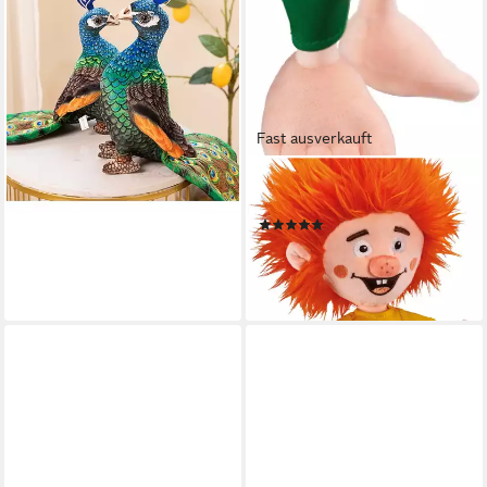
Pfau Stofftier
35,99 €
lieferbar - in 4-5 Werktagen bei dir
Fast ausverkauft
SCHMIDT SPIELE
Plüschfigur Pumuckel
(15)
ab 19,26 €
UVP
24,99 €
-23%
lieferbar - in 1-2 Werktagen bei dir