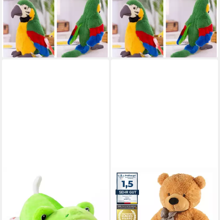
Kuscheltier Plüschtier Papagei
Kuscheltier Plüschtier Papagei
Kuscheltier Stofftier
Stofftier Plüschkissen 28cm
Plüschkissen 28cm grün
Kuscheltier Blau
47,95 €
45,95 €
lieferbar - in 4-5 Werktagen bei dir
lieferbar - in 3-4 Werktagen bei dir