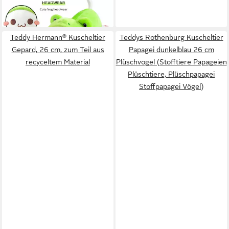
56,95 €
lieferbar - in 3-4 Werktagen bei dir
Teddy Hermann® Kuscheltier
Teddys Rothenburg Kuscheltier
Gepard, 26 cm, zum Teil aus
Papagei dunkelblau 26 cm
recyceltem Material
Plüschvogel (Stofftiere Papageien
Plüschtiere, Plüschpapagei
Stoffpapagei Vögel)