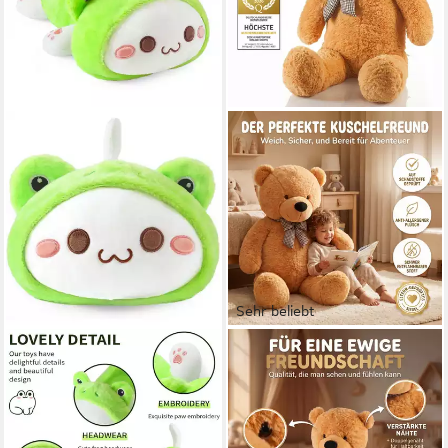
Sehr beliebt
LUXUSKOLLEKTION
FELUNA
Kuscheltier Plüschtier Frosch
Kuscheltier FELUNA XXL
Katze Plüsch Spielzeug 50cm
Riesen Kuschelbär Plüsch 120
Grüne Frosch Katze
cm – Weicher Plüsch Bär
78,95 €
Kinder (Kuscheltier)