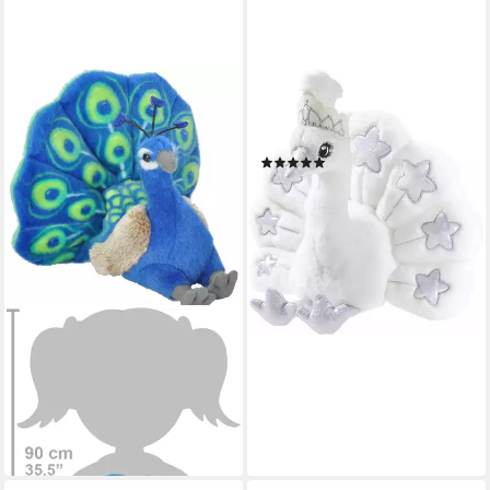
HEUNEC®
Kuscheltier Crownie, Pfau, 30
cm
(2)
16,31 €
UVP
19,99 €
-18%
lieferbar - in 6-8 Werktagen bei dir
WILD REPUBLIC
Kuscheltier Wild Republic -
Kuscheltier - Cuddlekins Mini -
Pfau
28,90 €
lieferbar - in 5-6 Werktagen bei dir