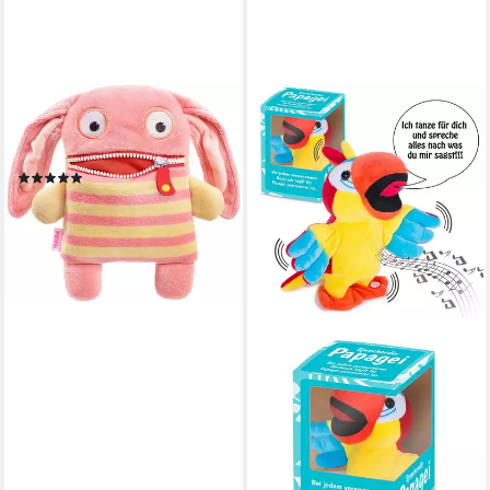
SCHMIDT SPIELE
Plüschfigur Sorgenfresser
Pomm
(1)
ab 18,09 €
UVP
20,99 €
-14%
lieferbar in 2 Wochen