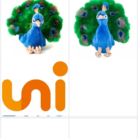
UNI-TOYS
Kuscheltier Pfau 24 cm
Kuscheltier Vogel Uni-Toys
24,95 €
lieferbar - in 2-3 Werktagen bei dir
UNI-TOYS
Kuscheltier Pfau -
verschiedene Größen -
Plüsch-Vogel - Plüschtier, zu
100 % recyceltes Füllmaterial
24,95 €
lieferbar - in 5-6 Werktagen bei dir