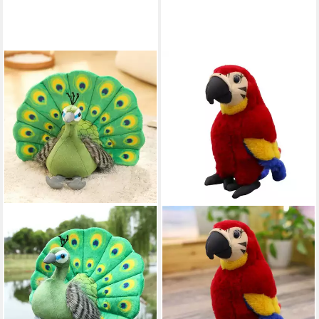
TINISU
Kuscheltier Pfau Kuscheltier -
25 cm Plüschtier Pfau
Stofftier
35,99 €
lieferbar - in 4-5 Werktagen bei dir