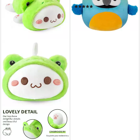
der Ara - Papagei
(3)
ab 17,89 €
lieferbar - in 3-4 Werktagen bei dir
LUXUSKOLLEKTION
Kuscheltier Plüschtier
Kuscheltier Stofftier Kawaii
30cm Grüne Frosch Katze