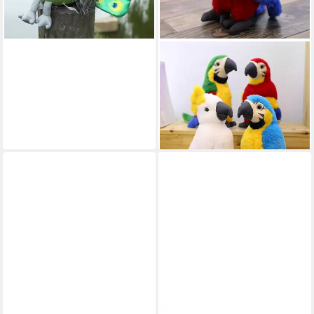
LUXUSKOLLEKTION
Kuscheltier Plüschtier Papagei
Ara Plüschvogel Kinder 30cm
Blau 30 cm Rot
52,95 €
lieferbar in 4 Wochen