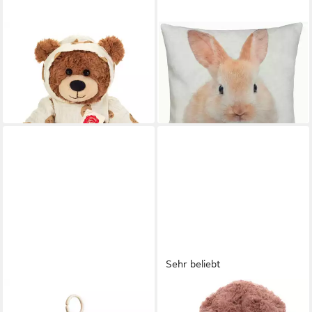
TEDDY HERMANN®
DONE.®
Kuscheltier Schlafanzugbär
Dekokissen BUNNY
23,99 €
Leonie, 30 cm
in 6-8 Werktagen bei dir
ab 25,15 €
UVP
28,99 €
-13%
in 2-3 Werktagen bei dir
Sehr beliebt
DONE BY DEER
NICI
Greifspielzeug Activity
Kuscheltier Otter Oda &