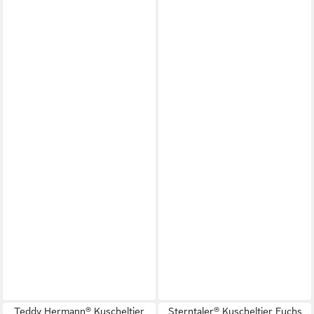
Teddy Hermann® Kuscheltier
Sterntaler® Kuscheltier Fuchs