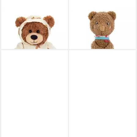
TEDDY HERMANN®
FEHN
Kuscheltier Schlafanzugbär
Kuscheltier FredErik, Bär
Leonie, 30 cm
Hello little One
32,10 €
ab 19,99 €
lieferbar - in 2-3 Werktagen bei dir
lieferbar - in 1-2 Werktagen bei dir