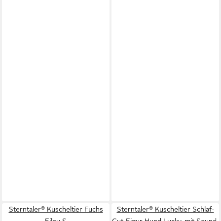
Sterntaler® Kuscheltier Fuchs
Sterntaler® Kuscheltier Schlaf-
Filou S
Gut-Figur Hund Lucky, mit Sound-