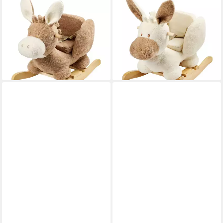
NATTOU
NATTOU
Schaukeltier Esel - Beige, für
Schaukeltier Esel - Ecru, ab
Kinder ab 10 Monaten mit
10 Monaten inkl.
Sicherheitsgurt und
Sicherheitsgurt
114,99 €
Holzgestell
lieferbar - in 3-4 Werktagen bei dir
114,99 €
lieferbar - in 3-4 Werktagen bei dir