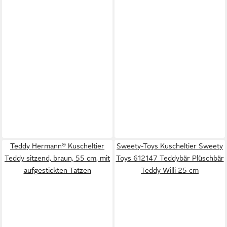
Teddy Hermann® Kuscheltier
Sweety-Toys Kuscheltier Sweety
Teddy sitzend, braun, 55 cm, mit
Toys 612147 Teddybär Plüschbär
aufgestickten Tatzen
Teddy Willi 25 cm