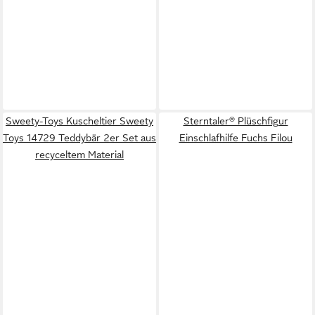
Sweety-Toys Kuscheltier Sweety
Sterntaler® Plüschfigur
Toys 14729 Teddybär 2er Set aus
Einschlafhilfe Fuchs Filou
recyceltem Material