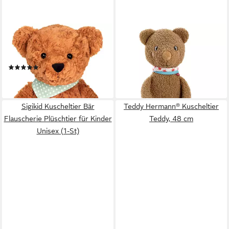
TEDDY HERMANN®
FEHN
Kuscheltier Teddy braun, 45
Kuscheltier FredErik, Bär XL
22,49 €
cm
UVP
24,99 €
(1)
-10%
ab 34,99 €
lieferbar - in 1-2 Werktagen bei dir
lieferbar - in 3-4 Werktagen bei dir
Sigikid Kuscheltier Bär
Teddy Hermann® Kuscheltier
Flauscherie Plüschtier für Kinder
Teddy, 48 cm
Unisex (1-St)