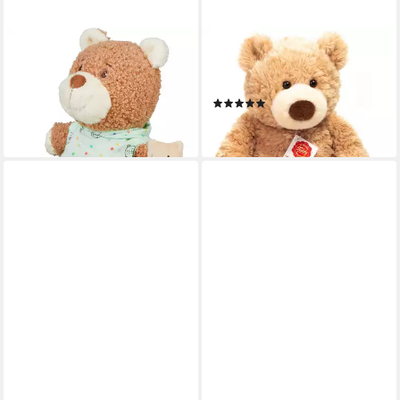
STERNTALER®
TEDDY HERMANN®
Kuscheltier BÄR Bo M
Kuscheltier Teddy sandfarben,
ab 17,99 €
34 cm
lieferbar - in 2-3 Werktagen bei dir
(4)
ab 23,99 €
lieferbar - in 2-3 Werktagen bei dir