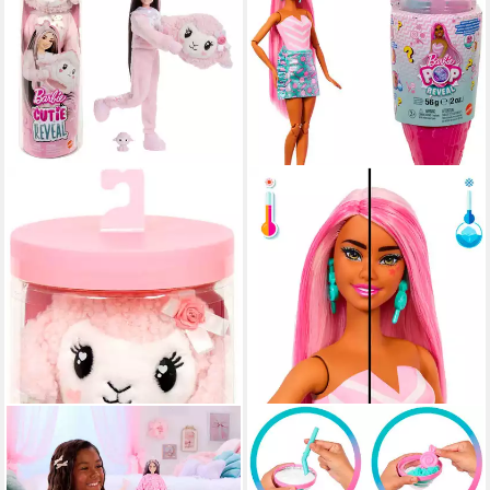
BARBIE
BARBIE
Anziehpuppe Barbie Cutie
Anziehpuppe Pop! Reveal
Reveal Sweet Bows - Pinkes
Treats Serie - pinke Puppe