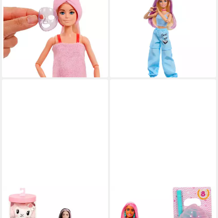
Anziehpuppe Barbie Party
Anziehpuppe Barbie Deluxe
Unboxed Barbie Glam Barbie
Style Customization
34,97 €
Serie - rote Puppe
lieferbar - in 2-3 Werktagen bei dir
ab 24,71 €
UVP
29,99 €
-18%
lieferbar - in 1-2 Werktagen bei dir