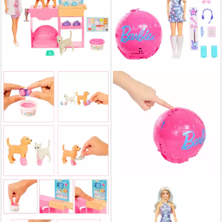
BARBIE
BARBIE
Anziehpuppe Haustierklinik
Anziehpuppe Barbie Team
Spielset
Barbie Roll & Reveal, blond