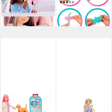
(1)
Lämmchen
ab 19,98 €
UVP
29,99 €
ab 26,06 €
UVP
34,99 €
-33%
-26%
lieferbar - in 1-2 Werktagen bei dir
lieferbar - in 2-3 Werktagen bei dir