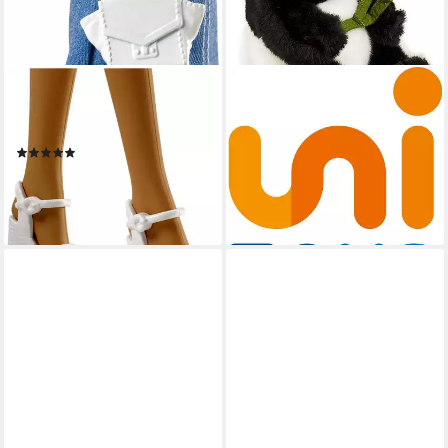
BARBIE
UNI-TOYS
Anziehpuppe Puppe und
Kuscheltier Pandabär mit Blatt
Accessoires-Kollektion
- versch. Größen - Plüsch-Bär,
(7)
Panda, Plüschtier, zu 100 %
ab 15,99 €
UVP
29,99 €
recyceltes Füllmaterial
-47%
18,95 €
lieferbar - in 1-2 Werktagen bei dir
lieferbar - in 6-7 Werktagen bei dir