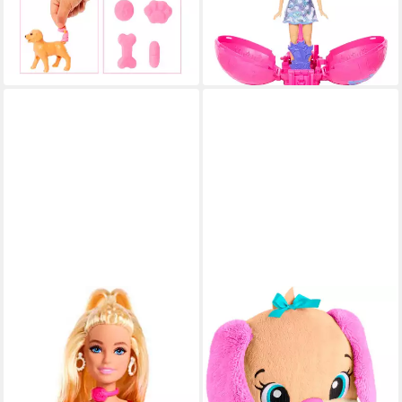
ab 35,17 €
UVP
39,99 €
mit Discokugel-Verpackung
30,72 €
-12%
UVP
34,99 €
lieferbar - in 1-2 Werktagen bei dir
-12%
lieferbar - in 1-2 Werktagen bei dir