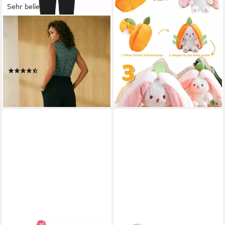
Sehr beliebt
LASCANA
TUWENA
Overall mit überlappendem
Kuscheltier Plüschtier,
Oberteil, eleganter Jumpsuit,
Erdbeere Karotte Hase
Business-Look
Puppe, Ostern Geschenk
(62)
ab 11,99 €
UVP
19,99 €
49,99 €
-40%
lieferbar - in 1-2 Werktagen bei dir
lieferbar - in 5-6 Werktagen bei dir