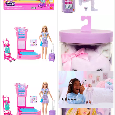
BARBIE
BARBIE
Anziehpuppe Barbie
Anziehpuppe Barbie Cutie
Kofferband Spielset mit
Reveal Sweet Bows - Lila
Puppe Malibu
Kätzchen
(1)
31,53 €
ab 25,91 €
UVP
34,99 €
lieferbar - in 1-2 Werktagen bei dir
-26%