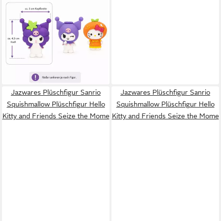
Spielfigur Hello Kitty and
Friends Tutty Frutty
Sammelfigur in Kapsel, 1
zufällig, (Spar-Set, 1-tlg),
3,99 €
Zufällige Gummifigur in
UVP
9,99 €
Kapsel, Motiv nicht wählbar
-60%
lieferbar - in 4-5 Werktagen bei dir
Jazwares Plüschfigur Sanrio
Jazwares Plüschfigur Sanrio
Squishmallow Plüschfigur Hello
Squishmallow Plüschfigur Hello
Kitty and Friends Seize the Mome
Kitty and Friends Seize the Mome