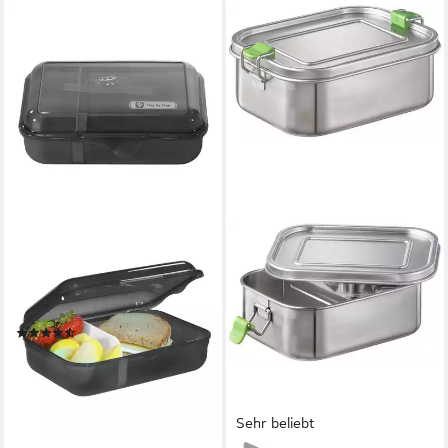
STEP BY STEP
Lunchbox mit Klickverschluss,
spülmaschinengeeignet,
Kunststoff, BPA-frei, (1-tlg)
(119)
9,99 €
lieferbar - in 2-3 Werktagen bei dir
+20
Sehr beliebt