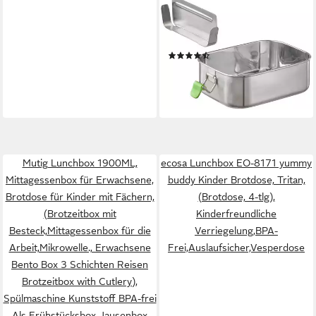
APS
Lunchbox, Edelstahl 18/8, (1-
tlg), wiederverwendbar
(54)
ab 15,49 €
UVP
23,99 €
-35%
lieferbar - in 2-3 Werktagen bei dir
Mutig Lunchbox 1900ML,
ecosa Lunchbox EO-8171 yummy
Mittagessenbox für Erwachsene,
buddy Kinder Brotdose, Tritan,
Brotdose für Kinder mit Fächern,
(Brotdose, 4-tlg),
(Brotzeitbox mit
Kinderfreundliche
Besteck,Mittagessenbox für die
Verriegelung,BPA-
Arbeit,Mikrowelle., Erwachsene
Frei,Auslaufsicher,Vesperdose
Bento Box 3 Schichten Reisen
Brotzeitbox with Cutlery),
Spülmaschine Kunststoff BPA-frei
Als Frühstücksbox Jausenbox