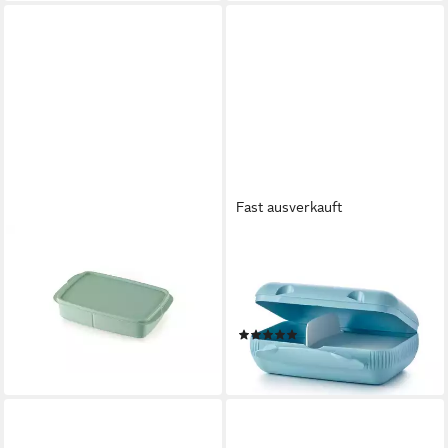
Fast ausverkauft
TUPPERWARE
TUPPERWARE
Lunchbox Tupperware
Lunchbox Tupperware Eco+
Lunchbox medium in mint
Lunch-Box mit
21,90 €
herausnehmbaren Einsatz
lieferbar - in 3-4 Werktagen bei dir
(1)
34,90 €
lieferbar - in 3-4 Werktagen bei dir