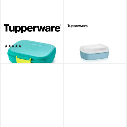
TUPPERWARE
TUPPERWARE
Lunchbox Eco+ 1-2-3
Lunchbox Naschkätzchen 1,4
Lunchbox
Liter
(2)
24,99 €
20,99 €
lieferbar - in 5-6 Werktagen bei dir
lieferbar - in 5-6 Werktagen bei dir