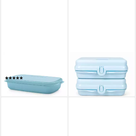
TUPPERWARE
TUPPERWARE
Lunchbox Tupperware Eco+
Lunchbox Sandwich-Box
Snackbox mit Unterteilung
hellblau (2)
(1)
22,90 €
19,90 €
lieferbar - in 2-3 Werktagen bei dir
lieferbar - in 3-4 Werktagen bei dir