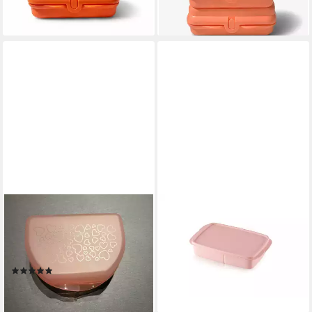
12,90 €
22,90 €
lieferbar - in 2-3 Werktagen bei dir
lieferbar - in 2-3 Werktagen bei dir
TUPPERWARE
TUPPERWARE
Lunchbox Tupperware
Lunchbox Tupperware
Valentins Snacky Herz
Lunchbox medium in rosa
21,90 €
Brotdose rosa
lieferbar - in 3-4 Werktagen bei dir
(1)
15,90 €
lieferbar - in 3-4 Werktagen bei dir