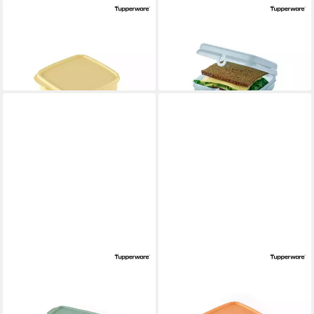
TUPPERWARE
TUPPERWARE
Lunchbox Clevere Pause gelb
Lunchbox Eco+ Sandwichbox
9,90 €
hellblau
lieferbar - in 5-6 Werktagen bei dir
10,90 €
lieferbar - in 5-6 Werktagen bei dir
TUPPERWARE
TUPPERWARE
Lunchbox Lunch Box medium
Lunchbox Clevere Pause
grün
lachs
14,90 €
9,90 €