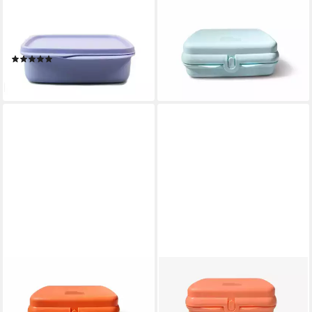
TUPPERWARE
TUPPERWARE
Lunchbox Clevere Pause 550
Lunchbox Sandwich-Box
ml pastell hellblau
hellblau
(3)
12,90 €
19,90 €
lieferbar - in 2-3 Werktagen bei dir
lieferbar - in 2-3 Werktagen bei dir
TUPPERWARE
TUPPERWARE
Lunchbox Sandwich-Box
Lunchbox 2x Sandwich-Box
orange
orange