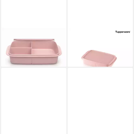
TUPPERWARE
TUPPERWARE
Lunchbox Lunchbox 1 L rosa
Lunchbox Lunch Box medium
mit Trennwand
altrosa
24,90 €
14,90 €
lieferbar - in 2-3 Werktagen bei dir
lieferbar - in 5-6 Werktagen bei dir