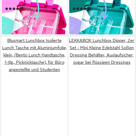
buddy Kinder Brotdose
buddy Kinder Brotdose
(28)
(31)
19,90 €
19,90 €
UVP
34,90 €
UVP
34,90 €
-43%
-43%
in 3-4 Werktagen bei dir
in 3-4 Werktagen bei dir
Blusmart Lunchbox Isolierte
LEKKABOX Lunchbox Dipper, 2er
Lunch Tasche mit Aluminiumfolie,
Set - Mini Kleine Edelstahl Soßen
klein, (Bento Lunch Handtasche,
Dressing Behälter, Auslaufsicher,
1-tlg., Picknicktasche), für Büro
sogar bei flüssigen Dressings
angestellte und Studenten