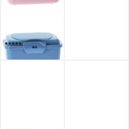
HAC24
Lunchbox Mini Snackbox
Aufbewahrungsdose Küche
Obst Gemüse Vesperdose
(1)
ab 9,99 €
in 4-5 Werktagen bei dir