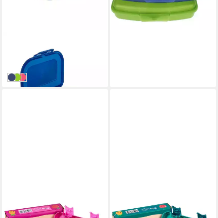
SCHOOL-MOOD®
Lunchbox Brotdose blau
16,99 €
in 2-3 Werktagen bei dir
blau
lime
pink