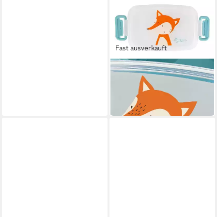
Fast ausverkauft
SIGIKID
Lunchbox Brotzeit Snackdose
Fuchs für Kinder Unisex
15,61 €
in 2-3 Werktagen bei dir