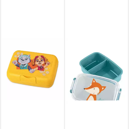
KOZIOL
Lunchbox Candy L Grow Paw
Patrol
ab 11,43 €
in 3-4 Werktagen bei dir