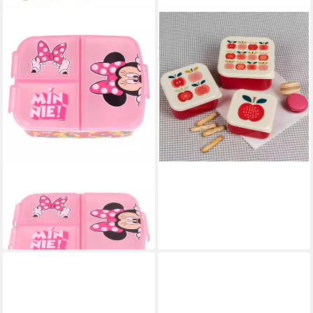
REX LONDON
Lunchbox Snack Box 3er Set
Vintage Apple
17,89 €
in 4-5 Werktagen bei dir
DISNEY
Lunchbox Disney Minnie
Maus 4 teiliges Lunch Set
19,90 €
in 5-6 Werktagen bei dir