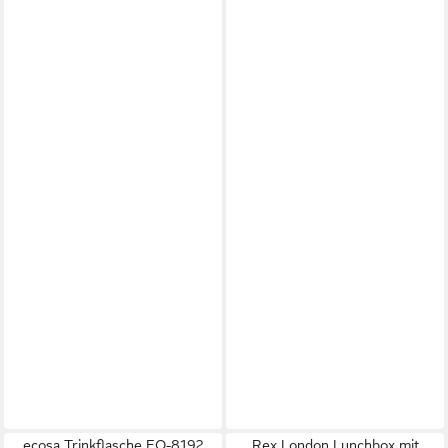
ecosa Trinkflasche EO-8192
Rex London Lunchbox mit