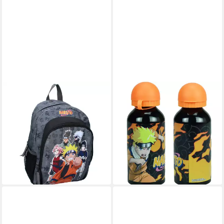
NARUTO
NARUTO
Kinderrucksack Rucksack für
Trinkflasche Anime Naruto
Schule & Alltag – Praktisch &
Shippuden ALU -
Geräumig (1-tlg), mit
Wasserflasche Flasche 400
Lizensiertem Originaldruck
ml
ab 15,95 €
12,90 €
29,95 €
lieferbar - in 4-5 Werktagen bei dir
-47%
lieferbar - in 4-5 Werktagen bei dir