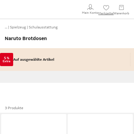
Mein Konto
Merkzettel
Warenkorb
…
Spielzeug
Schulausstattung
Naruto Brotdosen
5 %
Auf ausgewählte Artikel
Extra
3 Produkte