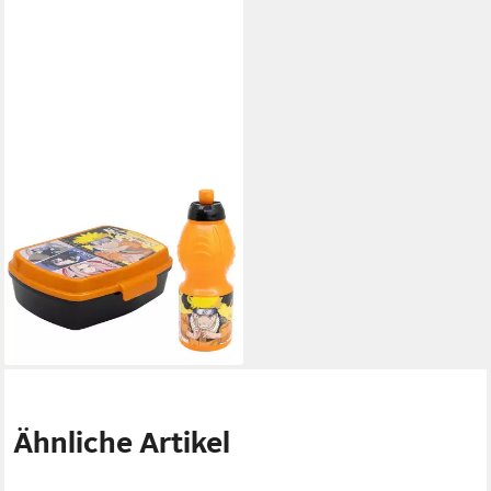
NARUTO
Lunchbox Anime Naruto
Shippuden 2 tlg Lunchset
Brotdose plus Trinkflasche,
(2-tlg., Spar-Set)
14,95 €
lieferbar - in 4-5 Werktagen bei dir
Ähnliche Artikel