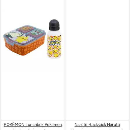
POKÉMON
Lunchbox Pokemon Pikachu
Kinder 2 tlg. Set Brotdose
ALU Trinkflasche, (2-tlg.,
Spar-Set), 400 ml
18,95 €
lieferbar - in 4-5 Werktagen bei dir
POKÉMON Lunchbox Pokemon
Naruto Rucksack Naruto