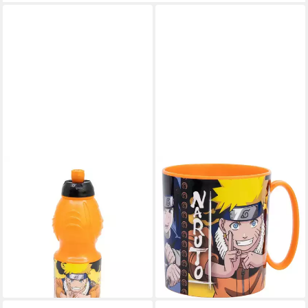
NARUTO
STORLINE
Trinkflasche
Tasse Naruto
Kindertrinkflasche 400 ml mit
Mikrowellengeeigneter
Tropfschutz Deckel
Kunststoffbecher 390 ml,
5,95 €
Plastik
lieferbar - in 4-5 Werktagen bei dir
ab 6,95 €
14,95 €
-54%
lieferbar - in 4-5 Werktagen bei dir