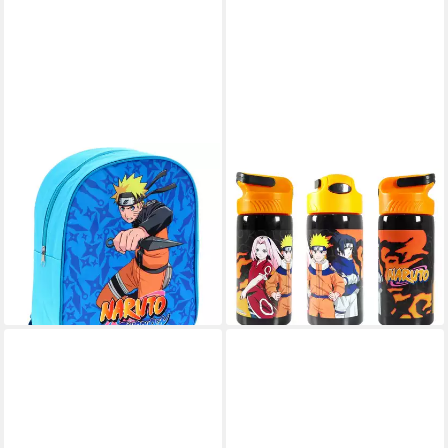
NARUTO
NARUTO
Kinderrucksack Rucksack
Trinkflasche Anime Naruto
Ideal für Schule und Alltag mit
Shippuden Sasuke ALU -
Naruto-Motiven Schultasche
Wasserflasche Flasche 500
14,95 €
24,95 €
ml
14,95 €
-40%
lieferbar - in 4-5 Werktagen bei dir
lieferbar - in 4-5 Werktagen bei dir