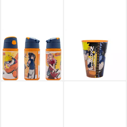
NARUTO
NARUTO
Trinkflasche Naruto
Trinkflasche Naruto Jutsu
Shippuden ALU
Kunststoffbecher 260 ml
4,95 €
Wasserflasche 500 ml
UVP
9,99 €
Trinkflasche mit Naruto
-50%
lieferbar - in 8-10 Werktagen bei
13,90 €
dir
lieferbar - in 4-5 Werktagen bei dir