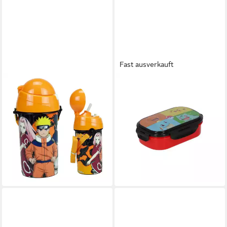
Fast ausverkauft
NARUTO
POKÉMON
Trinkflasche Anime Naruto
Lunchbox Pokemon Lunchbox
Shippuden Trinkflasche mit
mit Besteck Brotbox
Tragegurt und Trinkhalm, 500
Vielseitige Pausenbox, 100%
ml
Polypropylen, (1-tlg)
12,95 €
14,95 €
UVP
22,99 €
lieferbar - in 4-5 Werktagen bei dir
-35%
lieferbar - in 8-10 Werktagen bei
dir