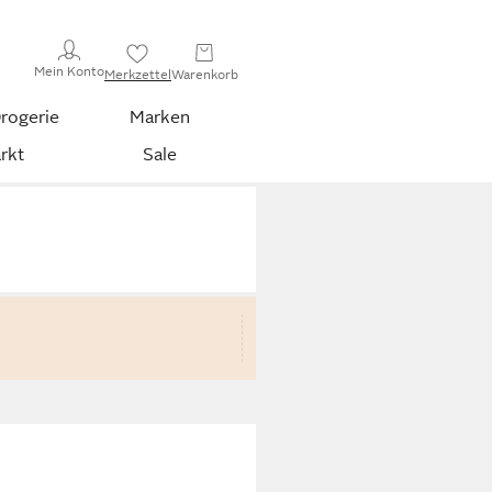
Mein Konto
Merkzettel
Warenkorb
rogerie
Marken
rkt
Sale