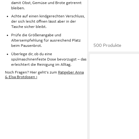
damit Obst, Gemüse und Brote getrennt
bleiben.
Achte auf einen kindgerechten Verschluss,
der sich leicht öffnen lässt aber in der
Tasche sicher bleibt.
Prüfe die Größenangabe und
Altersempfehlung für ausreichend Platz
500 Produkte
beim Pausenbrot.
Überlege dir, ob du eine
spülmaschinenfeste Dose bevorzugst – das
erleichtert die Reinigung im Alltag.
Noch Fragen? Hier geht's zum
Ratgeber Anna
& Elsa Brotdosen ›