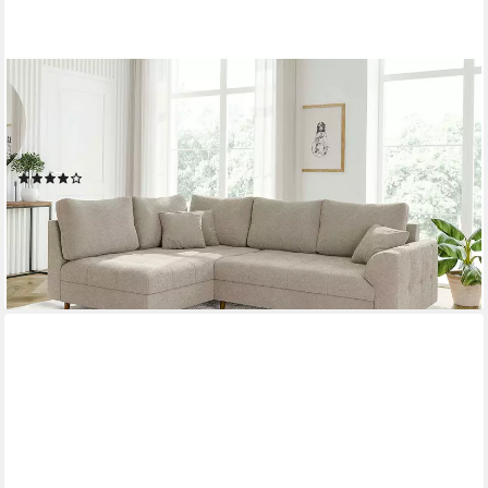
S-STYLE MÖBEL
Ecksofa Leif mit Braun Holzfüßen im skandinavischen Stil aus
Boucle-Stoff, Ottomane links oder rechts bestellbar, mit
Wellenfederung
(1)
869,99 €
UVP
1.089,99 €
-20%
lieferbar in 3 Wochen