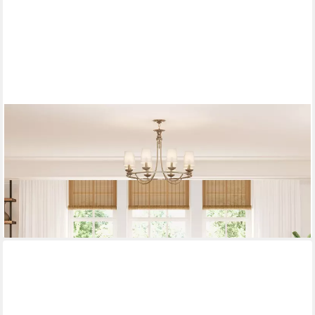
PHI VILLA
Ecksofa L-Form Couch, 4-6-Sitzer-Sofa, Modulare Sofas
inklusive Zierkissen und Ottomane für das Wohnzimmer
ab 629,00 €
UVP
729,00 €
-14%
lieferbar - in 3-4 Werktagen bei dir