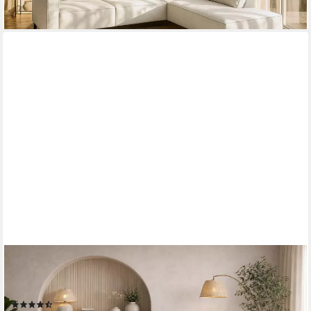
+3
KAISER MÖBEL
Ecksofa Designer MODENA STUDIO L stoff Cord, Ecksofa, Cord
Sofa, L-Form, Links/Rechts wählbar
(26)