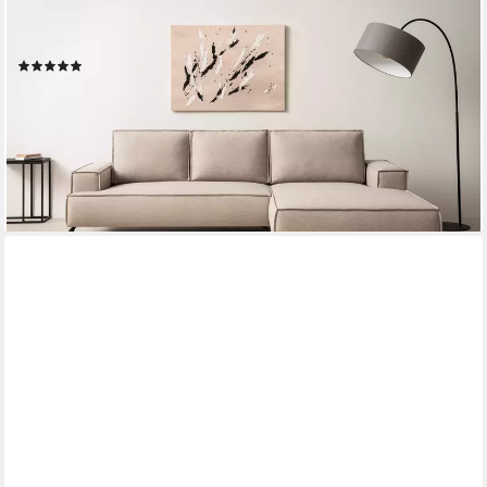
Ecksofa TVINNU, wahlweise Recamiere rechts/links, schwarze
Füße, bequemer Sitzkomfort
(11)
ab 1.199,99 €
UVP
2.129,00 €
-44%
lieferbar in 6 Wochen
+3