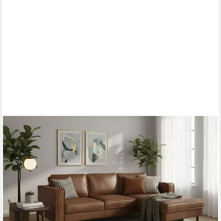
HOME AFFAIRE
Ecksofa Watkins, wahlweise mit Schlaffunktion/Bettkasten,
moderne offene Naht, Recamiere beidseitig montierbar, L-Form,
Breite 232 cm
ab 849,99 €
UVP
1.349,99 €
nur diesen Monat
-37%
lieferbar in 2 Wochen