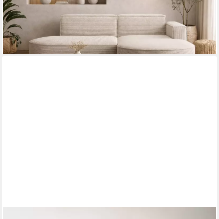
ab 789,00 €
UVP
1.299,00 €
-39%
lieferbar in 4 Wochen
+6
OTTO HOME