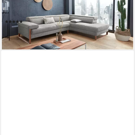
Ecksofa finn, Designsofa mit tollem Sitzkomfort, bequem, L-
Form, German Design Award 2016, Fußgestell Nussbaum natur,
Breite 281 cm
(3)
ab 2.389,99 €
lieferbar in 10 Wochen
+10