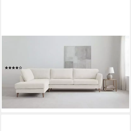
OTTO HOME
Ecksofa MARSEILLE 278/202 cm, L-Form, Ottom. rechts/links,
verschiedene Bezüge, Massivholzbeine Eiche, Landhausstil,
Wellenunterfederung
(31)
1.499,99 €
UVP
1.996,99 €
-25%
lieferbar in 7 Wochen
+7