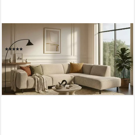
HOME AFFAIRE
Ecksofa LORCAN mit Holzfuß, Breite 275 cm, weiches
Sitzgefühl, Massivholzfüsse, Chenille und Bouclé -Bezüge
(1)
ab 1.409,99 €
UVP
1.867,99 €
-25%
lieferbar in 5 Wochen