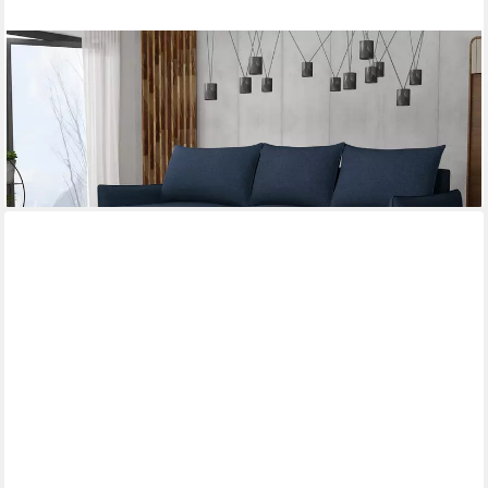
MIRJAN24
Ecksofa Focus L, mit Bettkasten und Schlaffunktion, Holzfüße in
der Farbe Natur, Seite universal
785,00 €
lieferbar - in 9-11 Werktagen bei dir
+4