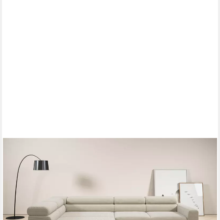
HOME AFFAIRE
Ecksofa Antonelli, L-Form, incl. Kopfteilverstellung, Breite 312
cm, ohne Sitztiefenverstellung, in Cord, natur
ab 2.219,99 €
UVP
3.552,00 €
-38%
lieferbar in 6 Wochen