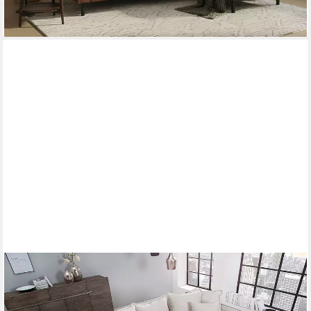
RIESS-AMBIENTE
Ecksofa HEAVEN 255cm natur - Flachgewebe, Pappelholz, inkl.
Kissen, Federkern, Einzelartikel 1 Teile, L-Förmig & abnehmbarer