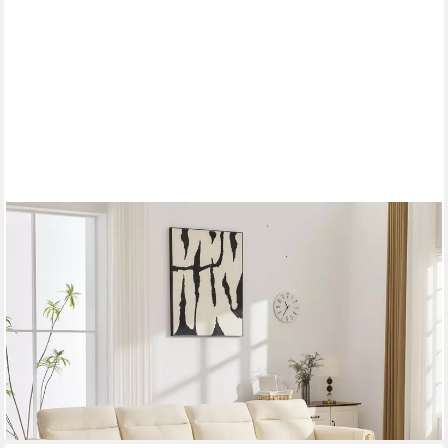
HAUSS SPOLE
Ecksofa Loungesofa mit zwei Hockern,Vier-Sitzer-Sofa mit
Holzbeinen,Beige, L-Form Sofa mit
Stauraumhocker,Chaiselongue für Wohnzimmer, Sofagarnitur mit
Chenille-Bezug und Tischbeinen aus Holz
965,99 €
UVP
1.276,99 €
-24%
lieferbar - in 4-5 Werktagen bei dir