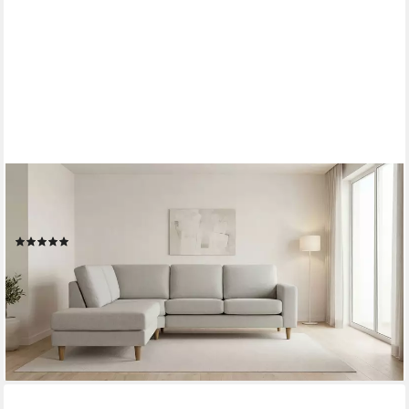
OTTO HOME
Ecksofa Tvinno, im skandinavischen Stil, L-Form, mit
Massivholzfüßen, Breite 230 cm
(1)
1.119,99 €
UVP
1.508,99 €
-26%
lieferbar in 7 Wochen