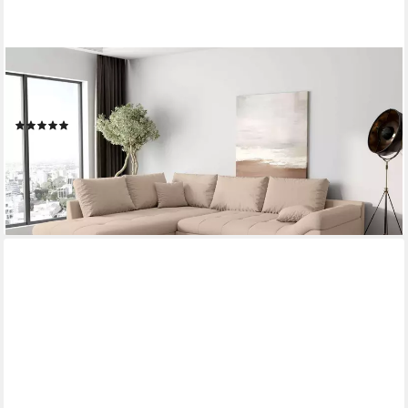
99ROOMS
Ecksofa Terra, Sofa, L-Form, Inkl. 5 Rückenkissen, mit
Rundumbezug, Wellenfederung
(29)
ab 799,00 €
UVP
1.599,00 €
-50%
lieferbar in 5 Wochen
+12