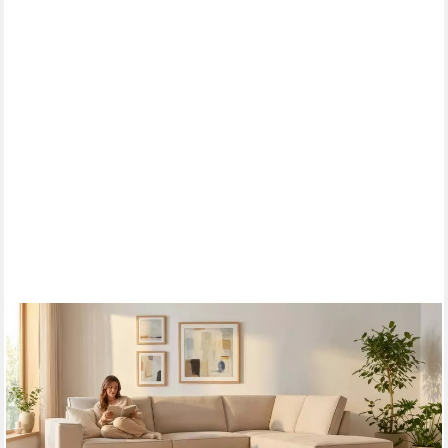
OTTO HOME
Ecksofa Oland Skandi, weicher Chenille-Stoff, L-Form, 289 cm,
Wellenunterfederung, Skandi-Design, Massivholzfüße
1.189,99 €
UVP
1.523,99 €
-22%