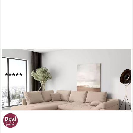
99ROOMS
Ecksofa Terra, Sofa, L-Form, Inkl. 5 Rückenkissen, mit
Rundumbezug, Wellenfederung
(29)
ab 799,00 €
UVP
1.599,00 €
-50%
lieferbar in 5 Wochen
+12