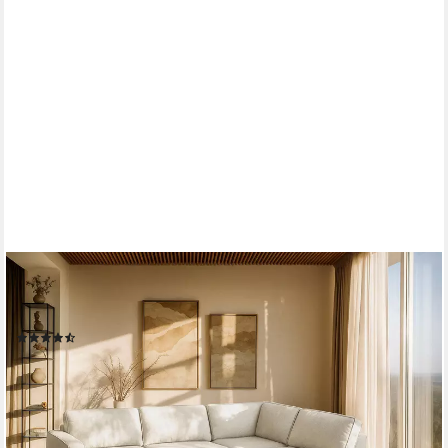
OTTO HOME
Ecksofa Fumone, Lederoptik oder Soft-Touch Chenille, Breite
260, mit schwarzen Massivholzfüßen
(6)
1.299,99 €
UVP
1.737,99 €
-25%
lieferbar in 7 Wochen