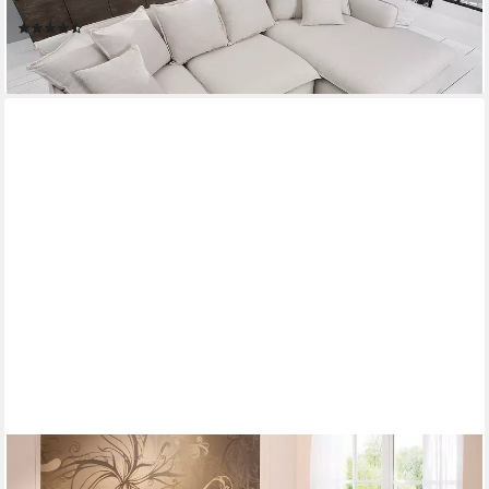
Rundumbezug - Landhaus-Stil ideal f. Wohnzimmer
(10)
999,95 €
lieferbar - in 6-7 Werktagen bei dir
HOME AFFAIRE
Ecksofa Yesterday zeitlos und elegant, bequeme Armlehnen, L-