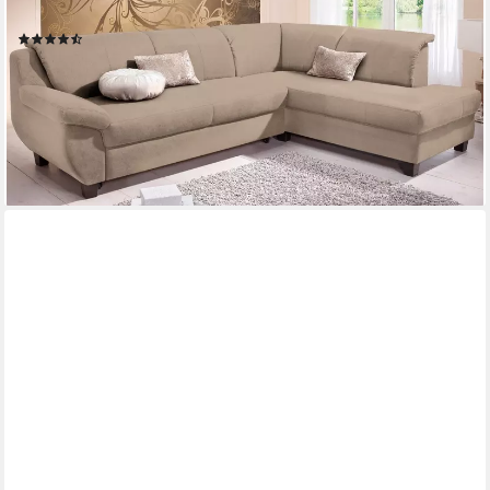
Form, Microfaser, natur
(13)
ab 899,99 €
UVP
1.599,99 €
-44%
lieferbar in 6 Wochen
+1