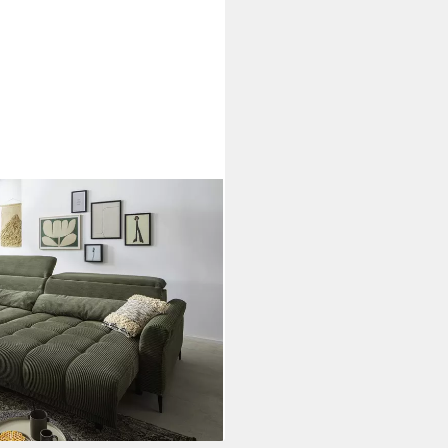
zverstellung, 2 Kissen, Cord grün
)
ei dir