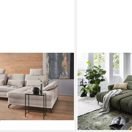
IWANICCY
m, B: 301 cm mit Sitztiefen-,
Wohnlandschaft elektr. Sit
3 Nierenkissen, optional
- 277x108x179cm (BxHxT
1.519,95 €
kasten
lieferbar - in 9-11 Werktagen b
89,00 €