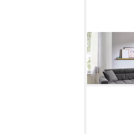
IWANICCY
Wohnlandschaft elektr.
256x100x180cm (BxH
1.186,95 €
lieferbar - in 9-11 Werkta