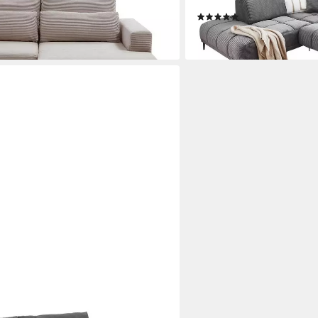
kasten, B 224 x T 149 cm
elektr. Sitztiefenverstellu
(1)
2.308,90 €
en bei dir
lieferbar - in 7-9 Werktagen be
 x H 180 cm, Dunkelgrau,
e Sitztiefenverstellung, 2 Rücken-