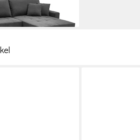
en bei dir
kel