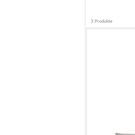
3 Produkte
IWANICCY
Ecksofa SPLASH, Grei