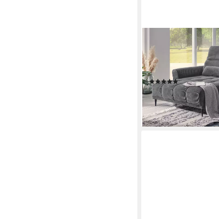
MASSIVART®
Ecksofa Cord 277 cm
Sitztiefenverstellung 
· Rücken echt bezogen
(12)
ab 1.449,99 €
lieferbar in 5 Wochen