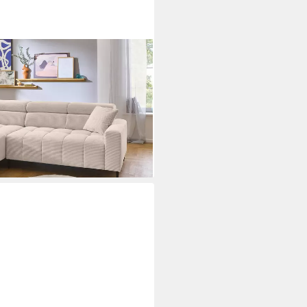
dsofa / Sitztiefen- &
LE, Nosagfederung · frei im