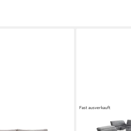
Fast ausverkauft
IWANICCY
ge, Cordbezug, mit Rückenkissen,
Ecksofa LIVORNO, B 317 x