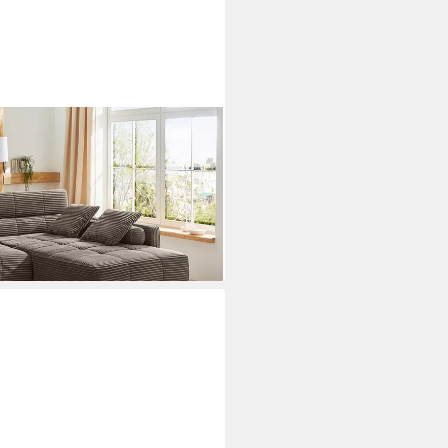
B: 283 cm, mit
issen, im Big-Sofa-Style