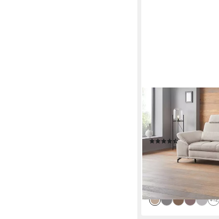
OTTO HOME
Ecksofa Costello L-For
Armteilverstellung &, 
Schlaffunktion & Bett
(389)
ab 1.599,99 €
UVP
2.7
-43%
lieferbar in 5 Wochen
+12