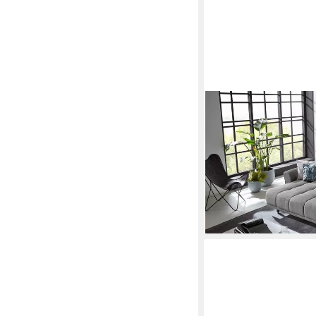
IWANICCY
Big-Sofa 2x elektr. Sit
280x108x118cm (BxH
1.564,95 €
lieferbar - in 9-11 Werkta