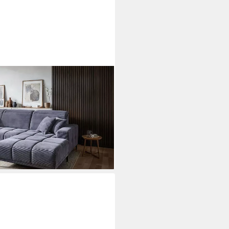
dsofa / elektrische
RISOL, Kopfteilverstellung /
osagunterfederung
ei dir