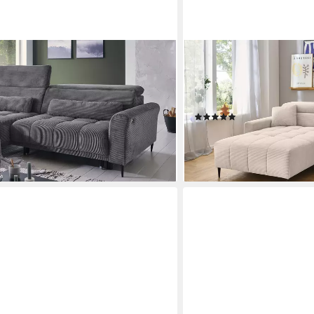
MASSIVART®
 / Cordsofa LOGAN /
Ecksofa Cord 256 cm / Cor
/ Nosagfederung, Kopfteilverstellung
Kopfteilverstellung / SIMP
 · 2 Nierenkissen
Raum stellbar
(9)
ab 1.149,99 €
lieferbar in 5 Wochen