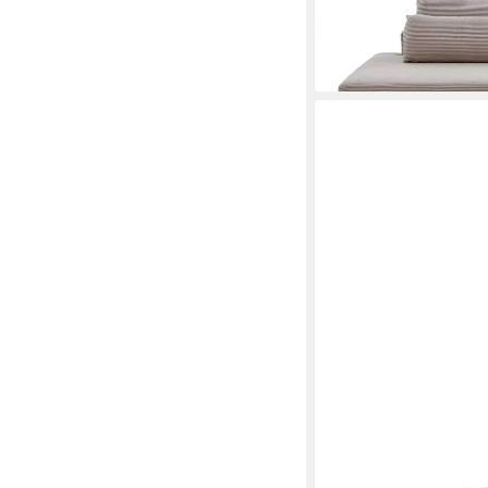
Ausziehfunktion, Bett
1.088,90 €
lieferbar - in 7-9 Werktag
IWANICCY
Ecksofa CHICO, B 255
Mikrofaser, elektrisch