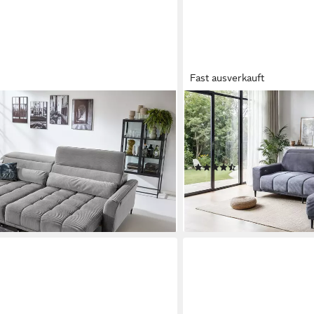
Fast ausverkauft
MASSIVART®
zverstellung, Cord silbergrau -
Ecksofa Cord 286 cm / Cor
xT)
Sitztiefenverstellung / MA
Sitztiefenverstellung / N
gen bei dir
(7)
ab 1.599,99 €
lieferbar - in 9-11 Werktagen b