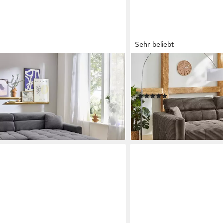
Sehr beliebt
JOCKENHÖFER GRUPPE
 Sitztiefenverstellung, Cord grau -
Ecksofa Severino L-Form, 
xT)
Kopfteilverstellung & Zierk
(40)
1.349,99 €
UVP
1.799,99 €
gen bei dir
-25%
lieferbar in 4 Wochen