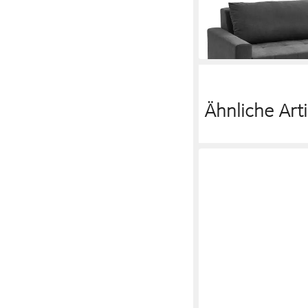
und 2 Zierkissen
1.394,90 €
lieferbar - in 7-9 Werktag
Ähnliche Arti