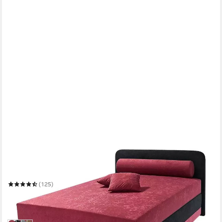
MAINTAL
Boxspringbett Lago
Mehrere Größen
(125)
ab 550,15 €
UVP
764,00 €
-28%
lieferbar in 4 Wochen