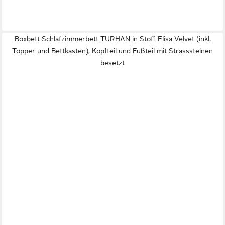
Boxbett Schlafzimmerbett TURHAN in Stoff Elisa Velvet (inkl.
Topper und Bettkasten), Kopfteil und Fußteil mit Strasssteinen
besetzt