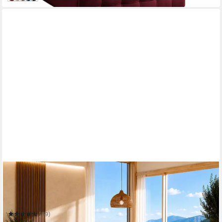
BEST FOR HOME
Boxspringbett Polsterbett mit 7-Zonen-
Taschenfederkernmatratze und Schubladen
Mehrere Größen
(39)