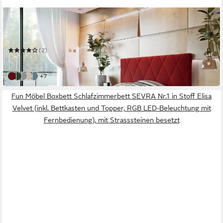
MIRJAN24
Boxspringbett Simoti
140 x 200 cm
Liegefläche
(2)
ab 685,00 €
lieferbar in 4 Wochen
weitere Farben:
+7
Magic Velvet 2267
Magic Velvet 2225
Magic Velvet 2239
Magic Velvet 2250
Magic Velvet 2260
Fun Möbel Boxbett Schlafzimmerbett SEVRA Nr.1 in Stoff Elisa
Velvet (inkl. Bettkasten und Topper, RGB LED-Beleuchtung mit
Fernbedienung), mit Strasssteinen besetzt