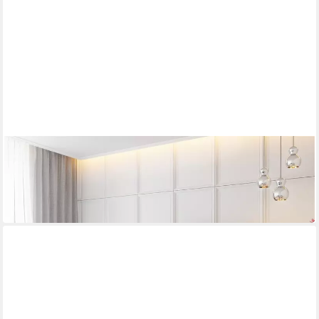
FUN MÖBEL
Boxbett Schlafzimmerbett MAURO in Kunstleder Rot
140 x 200 cm
Liegefläche
ab 765,00 €
in 9-11 Werktagen bei dir