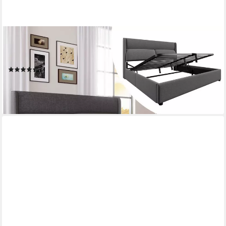
TAVILAECON
Boxspringbett Polsterbett mit verstellbarem Kopfteil und
Bettkasten, Grau, aus Leinenmaterial mit Lattenrost, 160x200cm
(16)
ab 319,99 €
UVP
535,99 €
-40%
lieferbar - in 3-4 Werktagen bei dir