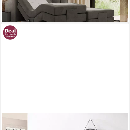
-9%
lieferbar in 3 Wochen
+3
WESTFALIA SCHLAFKOMFORT
Boxbett, mit Motor in diversen Ausführungen