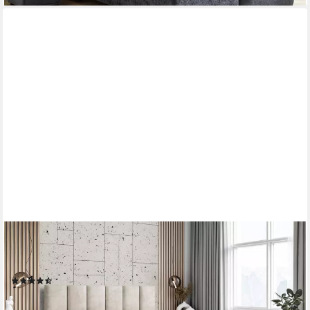
ALTDECOR
Boxbett BOXI1-Z (Multipocket-Matratze H4, H3 Matratze
Bonellfederung, Topper, Kopfteil), Doppelbett mit Fußteil
(3)
ab 919,90 €
UVP
1.199,00 €