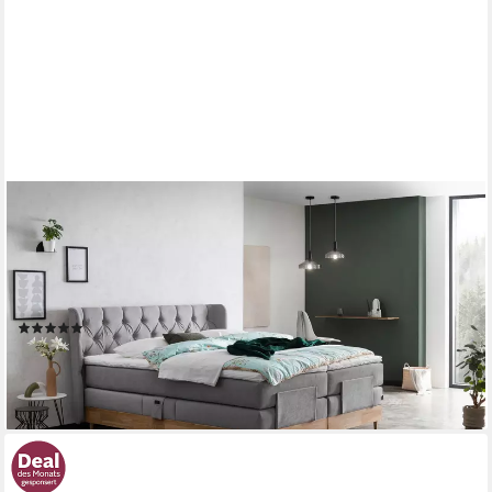
BELANOTI
Boxspringbett EON (Boxspringbett 160x200 elektrisch
verstellbar Bett 160x200 mit Motor, 7-Zonen Taschenfederkern
Matratze inklusive Visco Topper), in der Farbe Hellgrau H2/H3
Polsterbett Motorbett mit Eiche
(84)
ab 1.979,00 €
lieferbar - in 2-3 Werktagen bei dir