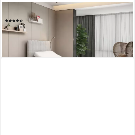
WESTFALIA SCHLAFKOMFORT
Boxbett, mit Motor und LED-Beleuchtung
(23)
ab 1.286,91 €
UVP
1.659,00 €
-22%
lieferbar in 4 Wochen