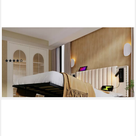
TAVILAECON
Boxspringbett Polsterbett mit verstellbarem Kopfteil im
Nietendesign, 140x200cm, Bettkasten mit Leselicht & USB,
Beige
(16)
ab 336,99 €
UVP
615,00 €
-45%
lieferbar - in 6-8 Werktagen bei dir