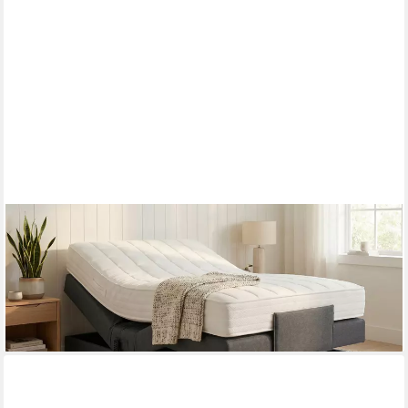
PAARA
Boxspringbett ohne Kopfteil elektrisch verstellbar inkl. Matratze
mit integrierten, mit einzigartigem Belüftungssystem
ab 1.261,00 €
lieferbar in 5 Wochen