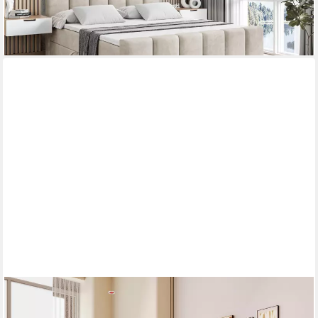
-23%
lieferbar in 3 Wochen
+3
TAVILAECON
Boxspringbett Polsterbett mit Hydraulikvorrichtung und