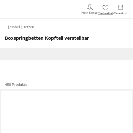
Mein Konto
Merkzettel
Warenkorb
…
Möbel
Betten
Boxspringbetten Kopfteil verstellbar
458 Produkte