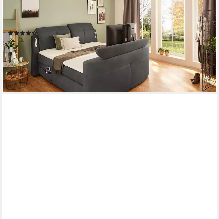
Boxspringbett Movie Star in der Größe 180x200cm, mit
versenkbarem TV-Lift und Fernbedienung, verstellbare
Kopfstützen
(166)
ab 1.599,99 €
UVP
2.699,99 €
-41%
lieferbar - in 2-3 Werktagen bei dir
+2