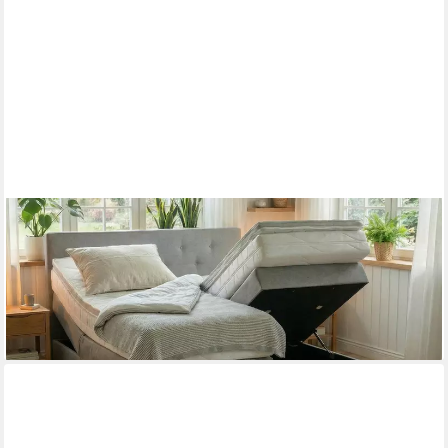
PAARA
Boxspringbett Rio mit Bettkasten Kopfteil verstellbar Stauraum,
inkl. Matratze und Topper, mit einzigartigem Belüftungssystem
ab 991,00 €
lieferbar in 5 Wochen