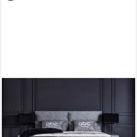
ABC BEDDING
Boxspringbett BABYLON Voll-orthopädisches Luxusbett mit
Alcantara in Anthrazit (inkl. Matratze & Topper), Funktionsbett
mit Bettkasten, inkl. 2x Nachttischen
(15)
ab 1.565,74 €
UVP
1.939,00 €
nur diesen Monat
-19%