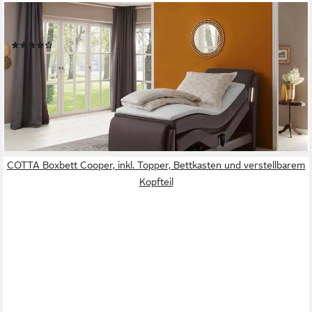
HOME AFFAIRE
Boxspringbett Messina2, Liegekomfort elektrisch Verstellbar
(25)
ab 1.231,36 €
UVP
1.699,00 €
-28%
lieferbar in 8 Wochen
COTTA Boxbett Cooper, inkl. Topper, Bettkasten und verstellbarem
Kopfteil