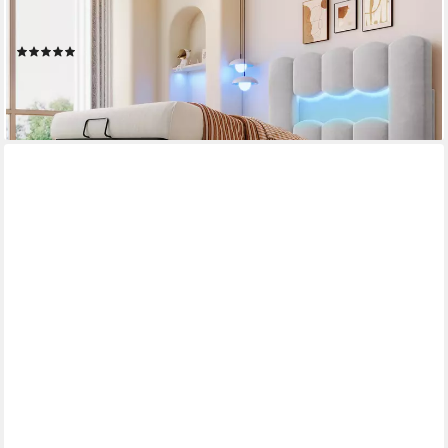
verstellbarem Kopfteil (1-St), mit LED-Beleuchtung, ohne
Matratze, 90×200cm
(1)
286,99 €
UVP
400,00 €
-28%
lieferbar - in 6-7 Werktagen bei dir