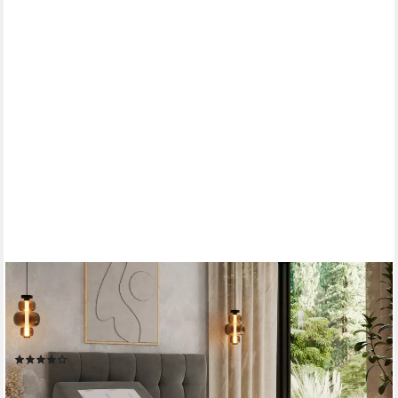
MKS MÖBEL
Boxspringbett VITTORIA (Set, Packung, Elektrisches Bett,
Kopfteil, Topper T25/Visco, 7 Härtezonen), Boxspringbett,
Elektrisch verstellbare, Multipocket-Matratzen
(5)
ab 1.559,99 €
UVP
1.719,99 €