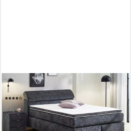
JOCKENHÖFER GRUPPE
Boxspringbett Diva, inkl. 7-Zonen-TTFK-Matratze, Kopfteil
höhenverstellbar, KS-Topper
(5)
ab 1.070,65 €
UVP
1.399,99 €
-24%
lieferbar in 4 Wochen