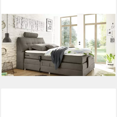
ED EXCITING DESIGN
Boxspringbett Palermo 120/180x200 Elektrofunktion & 7-
Zonen-TTFK-Matratze + Topper (Komplettbett mit Motor &
Stauraum, inkl. Matratze, Topper, Unterbox), Elektrisches Kopf- &
Fußteil, 7-Zonen-TTFK-Matratze & T25-Topper
ab 1.479,00 €
UVP
1.779,00 €
-17%
lieferbar in 10 Wochen