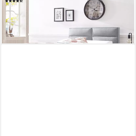
(105)
ab 1.111,49 €
UVP
1.449,00 €
nur diesen Monat
-23%
lieferbar in 4 Wochen