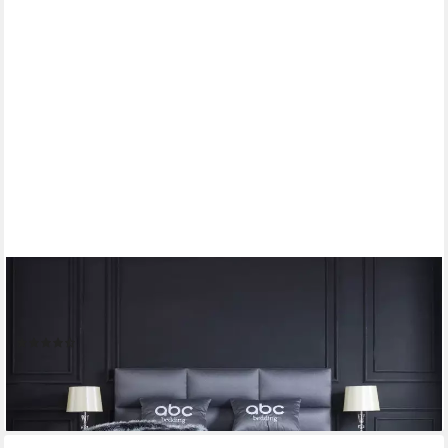
ABC BEDDING
Boxspringbett HAMILTON Voll-orthopädisches Komfortbett in
Anthrazit, Funktionsbett mit Bettkasten, inkl. 2x Nachttischen
(11)
ab 2.275,90 €
UVP
2.586,00 €
-12%
lieferbar - in 8-10 Werktagen bei dir