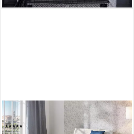
lieferbar - in 8-10 Werktagen bei dir
JOCKENHÖFER GRUPPE
Boxspringbett Paloma, Kopf- und Fussteil elektromotorisch
verstellbar, KS-Topper, inkl. 7-Zonen-TTFK-Matratze H4
(10)
ab 1.020,49 €
UVP
1.799,99 €