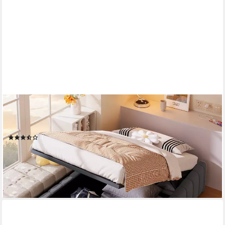
TAVILAECON
Boxspringbett hydraulische Lagerung, ohne Kopfteil, verstellbar
und platzsparend (Ohne Matratze), 90x200cm
(11)
ab 234,99 €
UVP
369,00 €
-36%
lieferbar - in 6-8 Werktagen bei dir