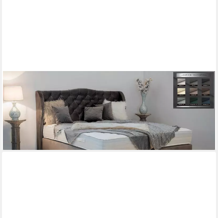
PAARA
Boxspringbett Venedig mit Chesterfield Look Kopfteil Barock H2
H3, mit einzigartigem Belüftungssystem
ab 1.261,00 €
lieferbar in 5 Wochen