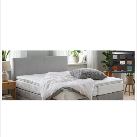
PAARA
Boxspringbett Montana mit Bettkasten Kopfteil Stauraum H2 H3,
inkl. Matratze und Topper, mit einzigartigem Belüftungssystem
ab 1.069,00 €
lieferbar in 5 Wochen