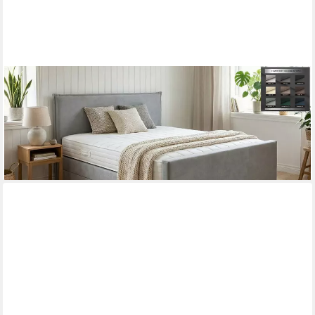
PAARA
Boxspringbett Madrid mit Bettkasten Stauraum H2 H3 fussteil,
mit Fussteil und mit einzigartigem Belüftungssystem
ab 1.311,00 €
lieferbar in 5 Wochen