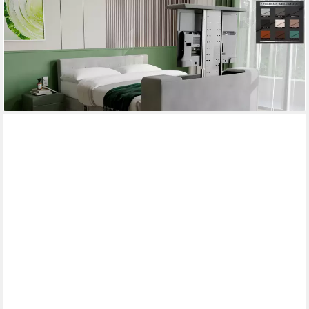
PAARA
Boxspringbett mit TV Lift elektrisch verstellbar mit Motor mit
alles - Modell 25GM, mit Belüftungssystem
ab 2.435,00 €
lieferbar in 5 Wochen