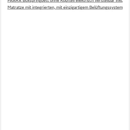
PAARA Boxspringbett ohne Kopfteil elektrisch verstellbar inkl.
Matratze mit integrierten, mit einzigartigem Belüftungssystem