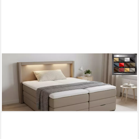
PAARA
Boxspringbett Barcelona Bettkasten Kopfteil verstellbar LED
Licht, inkl. Matratze und Topper, mit einzigartigem
Belüftungssystem
ab 1.141,00 €
lieferbar in 5 Wochen