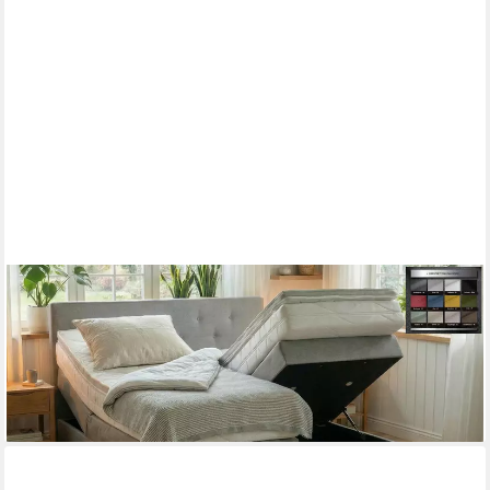
PAARA
Boxspringbett Rio mit Bettkasten Kopfteil verstellbar Stauraum,
inkl. Matratze und Topper, mit einzigartigem Belüftungssystem
ab 991,00 €
lieferbar in 5 Wochen