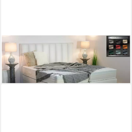
PAARA
Boxspringbett mit Bettkasten und Kopfverstellung, Komplettset -
Modell Mailand, mit innovativem Belüftungssystem
ab 1.261,00 €
lieferbar in 5 Wochen