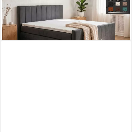
Boxspringbett mit Bettkasten und Matratze mit integrierten
Topper - Modell Cali K, mit innovativem Belüftungssystem
ab 1.409,00 €
lieferbar in 5 Wochen