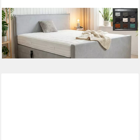
PAARA
Boxspringbett Madrid elektrische verstellung mit Motor, mit
Fussteil und mit einzigartigem Belüftungssystem
ab 1.511,00 €
lieferbar in 5 Wochen