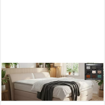
PAARA
Boxspringbett Dallas Bettkasten Kopfverstellung Dachschräge,
inkl. Matratze und Topper, mit einzigartigem Belüftungssystem
ab 1.119,00 €
lieferbar in 5 Wochen