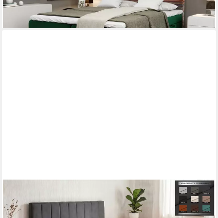
-28%
lieferbar in 8 Wochen
PAARA
Boxspringbett mit Bettkasten und Matratze mit integrierten
Topper - Modell Cali K, mit innovativem Belüftungssystem