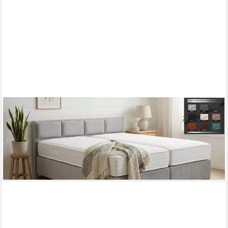
PAARA
Boxspringbett mit niedrigem Kopfteil mit Matratze mit
integrierten Topper, mit innovativem Belüftungssystem
ab 1.301,00 €
lieferbar in 5 Wochen