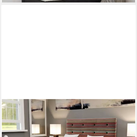
JVMOEBEL
Boxspringbett Chesterfield Bett mit Matratze und Topper im
eleganten Design (Boxspringbett 4062292147111), Made in
Europa
930,00 €
UVP
1.300,00 €