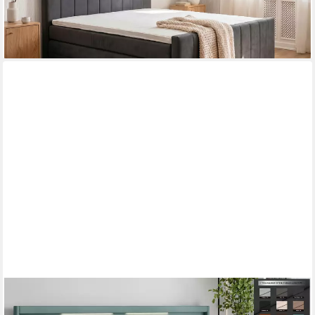
ab 1.649,00 €
lieferbar in 5 Wochen
PAARA
Boxspringbett mit Nachttisch elektrisch verstellbar LED Modell