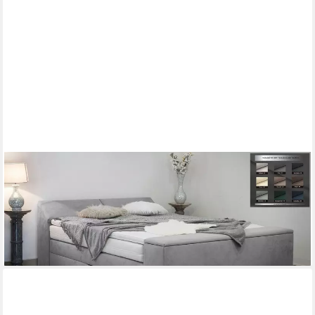
PAARA
Boxspringbett Dubai mit Bettkasten Kopfteil Fußteil Stauraum,
inkl. Matratze und Topper, mit einzigartigem Belüftungssystem
ab 1.389,00 €
lieferbar in 5 Wochen