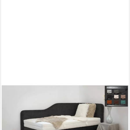
PAARA
Boxspringbett Box Alexandria K Bettkasten Kopfteil verstellbar,
mit einzigartigem Belüftungssystem
ab 963,00 €
lieferbar in 5 Wochen