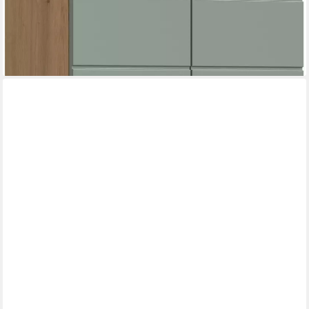
-42%
lieferbar - in 6-8 Werktagen bei dir
+1
FREIRAUM