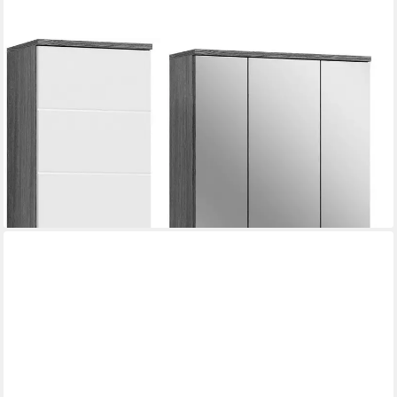
WELLTIME
Badmöbel-Set LUCCA, 3 teilig, MDF Hochglanzfront, bestehend
aus:, (Set, 3-St), Hochschrank, Waschbeckenunterschrank,
Spiegel
310,19 €
UVP
603,00 €
-49%
lieferbar - in 6-8 Werktagen bei dir