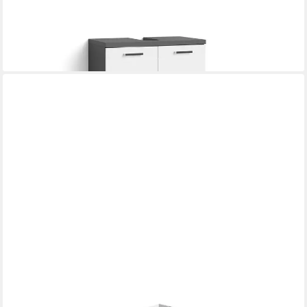
Waschbeckenunterschrank NEBRASKA in Anthrazit/Weiß 60 x
59 x 31,5 cm (BxHxT)
121,95 €
lieferbar - in 9-11 Werktagen bei dir
BMG MÖBEL