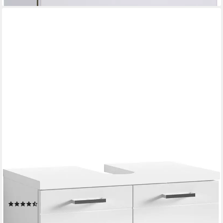
BYLIVING
Waschbeckenunterschrank Nebraska Breite 60 cm, mit
Hochglanzlackierung und verchromten Metallgriffen
(31)
92,92 €
UVP
164,99 €