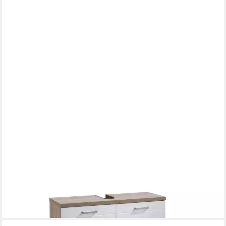
FREIRAUM
Waschbeckenunterschrank NEBRASKA in Eiche-Optik/Weiß 80
x 59 x 31,5 cm (BxHxT)
126,95 €
lieferbar - in 9-11 Werktagen bei dir