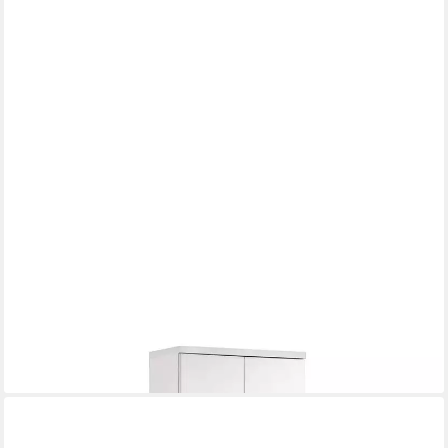
FREIRAUM
Hochschrank NEBRASKA in Weiß 50 x 192 x 31,5 cm (BxHxT)
336,95 €
lieferbar - in 9-11 Werktagen bei dir