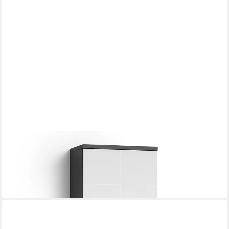
FREIRAUM
Hochschrank NEBRASKA in Anthrazit/Weiß 50 x 192 x 31,5 cm
(BxHxT)
357,95 €
lieferbar - in 9-11 Werktagen bei dir