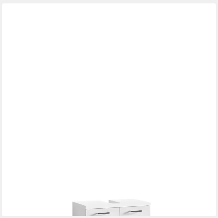
FREIRAUM
Waschbeckenunterschrank NEBRASKA in Weiß 60 x 59 x 31,5
cm (BxHxT)
115,95 €
lieferbar - in 9-11 Werktagen bei dir