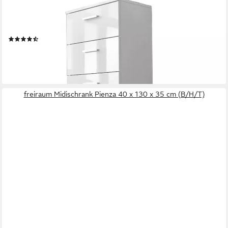
Kommode Monaco (Schubkastenkommode mit 4 Schubkästen,
44 cm breit, Höhe 91 cm), Fronten Hochglanz Weiß, ideal für
Flur und Schlafzimmer geeignet
(77)
99,00 €
UVP
129,00 €
-23%
lieferbar - in 2-3 Werktagen bei dir
freiraum Midischrank Pienza 40 x 130 x 35 cm (B/H/T)