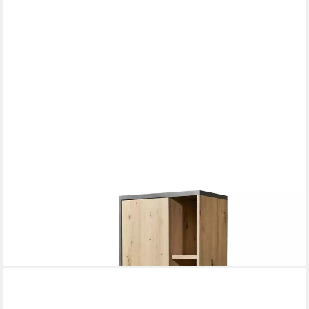
PREISBRECHER
Hochschrank Nebraska 50 x 160 x 31 cm (B/H/T)
169,00 €
194,95 €
-13%
lieferbar - in 6-7 Werktagen bei dir