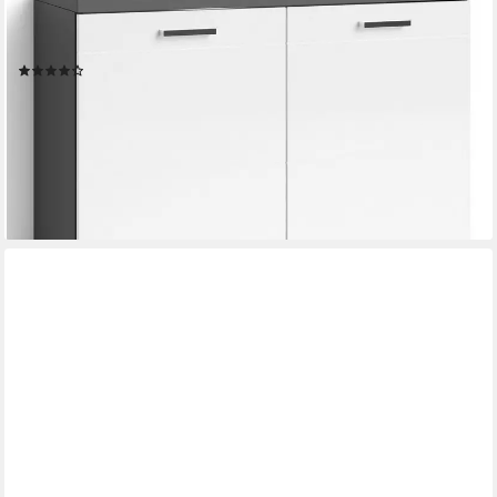
Waschbeckenunterschrank Nebraska Breite 80 cm,
Badezimmerschrank, MDF-Fronten in Hochglanz-Optik
(21)
104,99 €
UVP
184,99 €
-43%
lieferbar - in 6-8 Werktagen bei dir