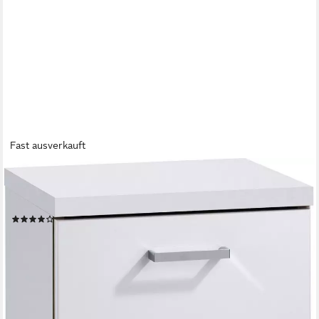
Fast ausverkauft
BYLIVING
Badkommode Nebraska, Breite 35 cm, Badezimmerschrank mit
Metallgriffen, 3 Schubladen
(15)
79,99 €
UVP
174,99 €
-54%
lieferbar - in 6-8 Werktagen bei dir