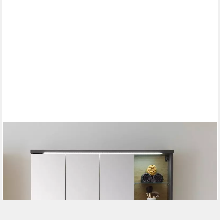
FREIRAUM
Badezimmer-Set Nebraska, (2-teilig) Beton / Artisan Eiche
Dekor - 110x190x53 (BxHxT)
509,00 €
859,95 €
-41%
lieferbar - in 9-11 Werktagen bei dir