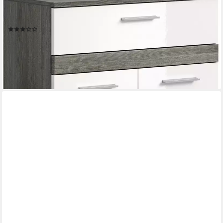
Midischrank LUCCA, Höhe 79 cm, 2 Türen, 1 Schubkasten, 1
Einlegeboden Badschrank, Bad-Möbel, Badezimmer
(3)
122,99 €
UVP
264,00 €
-53%
lieferbar - in 6-8 Werktagen bei dir