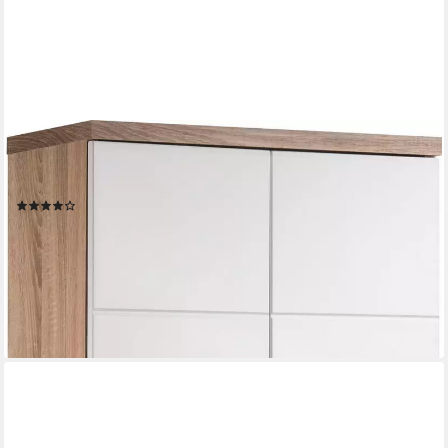
BYLIVING
Hochschrank Nebraska Breite 50 cm, Badezimmerschrank mit
Metallgriffen, viel Stauraum
(24)
237,78 €
UVP
349,99 €
-32%
lieferbar - in 6-8 Werktagen bei dir