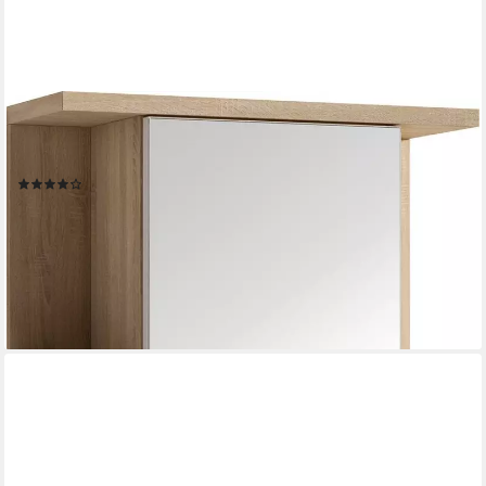
BYLIVING
Spiegelschrank Nebraska Breite 60 cm, mit großer Spiegeltür
und viel Stauraum
(17)
75,37 €
UVP
164,99 €
-54%
lieferbar - in 6-8 Werktagen bei dir