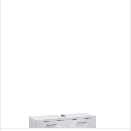
FREIRAUM
Waschbeckenunterschrank NEBRASKA in Weiß 80 x 59 x 31,5
cm (BxHxT)
126,95 €
lieferbar - in 9-11 Werktagen bei dir