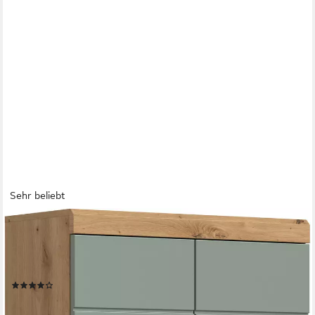
Sehr beliebt
WELLTIME
Hochschrank SIENA, Breite 74cm, 4 Türen, 1 Schubkasten, 2
offene Fächer, MDF-Front (TOPSELLER) in verschiedenen
Farben erhältlich, Badmöbel, Badschrank, Schrank, Bad
(54)
309,99 €
UVP
539,00 €