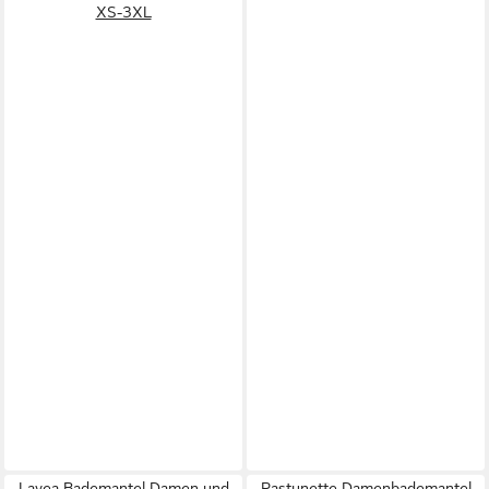
XS-3XL
Lavea Bademantel Damen und
Pastunette Damenbademantel