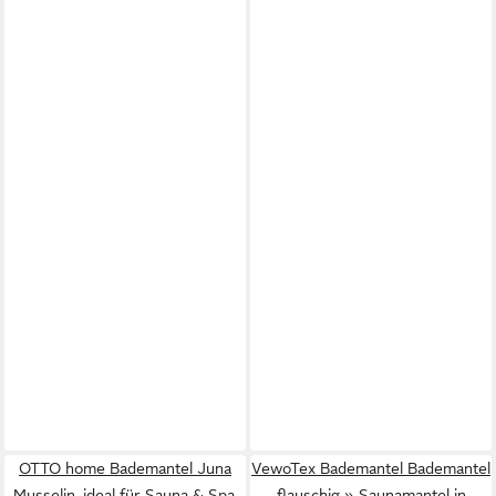
OTTO home Bademantel Juna
VewoTex Bademantel Bademantel
Musselin, ideal für Sauna & Spa,
flauschig » Saunamantel in