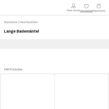
Mein Konto
Merkzettel
Warenkorb
Startseite
Heimtextilien
Lange Bademäntel
546 Produkte