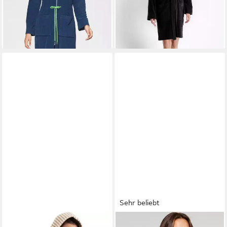
Leichtfrottier, Kapuze,
Leichtfrottee, Kapuze, Gürtel,
Reißverschluss, mit
einfarbiger Bademantel, kurz,
Bindekordel, kurz, Bademäntel
hoher Baumwollanteil, XS-
für Damen, XS-3XL
4XL
Sehr beliebt
KANGAROOS
OTTO HOME
Unisex-