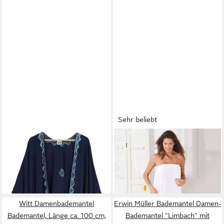
Sehr beliebt
GURU-SHOP
Kimono Kurzer
PLANTIER
Damenbademantel
bestickter Sommer Kimono,
Saunakilt Ärmellos, Baumwolle
40,90 €
ab 29,99 €
Kaftan,.., alternative
Bekleidung
Witt Damenbademantel
Erwin Müller Bademantel Damen-
Bademantel, Länge ca. 100 cm,
Bademantel "Limbach" mit