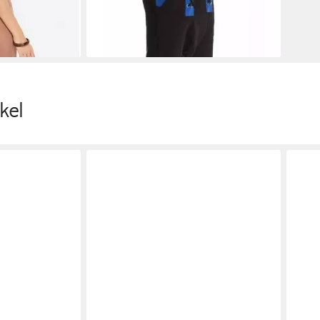
-57%
kel