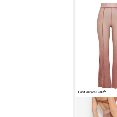
Fast ausverkauft
LSCN BY LASCANA
S
29,99 €
44,99 €
-33%