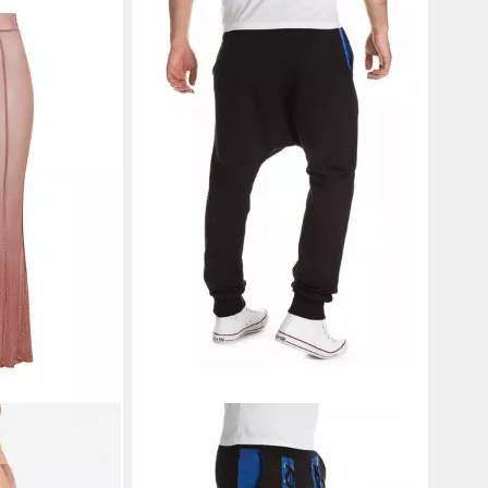
chlupfhose
YAZUBI
Jogginghose Jogginghose
1176 in Unifarbe
17,00 €
UVP
39,95 €