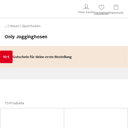
Mein Konto
Merkzettel
Warenkorb
…
Hosen
Sporthosen
Only Jogginghosen
10 €
Gutschein für deine erste Bestellung
73 Produkte