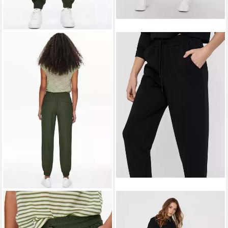
ONLY
Jogger Pants
ONLY PLAY
Sweathose
ONLKELDA-EMERY MW
ONPLOUNGE HW SWEAT
ab 23,99 €
ab 20,99 €