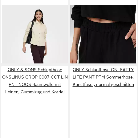
ONLY
Schlupfhose ONLILSE
ONLY
Jogger Pants
PANT STRUCTURE JRS
ONLPOPTRASH-SUKI LIFE
ab 20,99 €
ab 23,99 €
NOOS Kunstfaser, regular fit
UVP
29,99 €
MW PANT PNT
UVP
39,99 €
-30%
-40%
ONLY & SONS Schlupfhose
ONLY Schlupfhose ONLKATTY
ONSLINUS CROP 0007 COT LIN
LIFE PANT PTM Sommerhose,
PNT NOOS Baumwolle mit
Kunstfaser, normal geschnitten
Leinen, Gummizug und Kordel