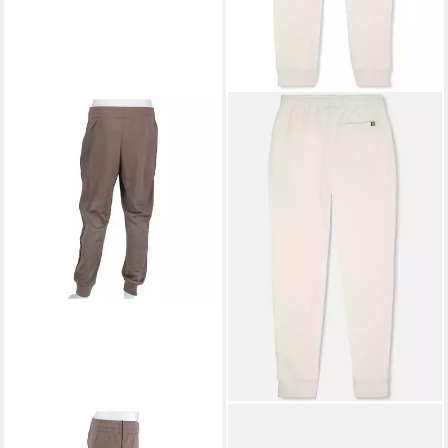
FILA
Sweathose Freizeithose
FILA
Sweatpants BIELLA