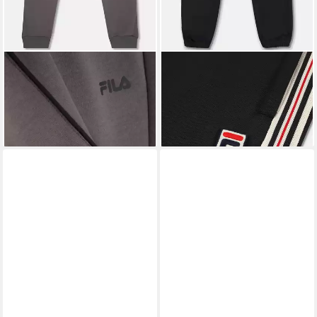
FILA
Sweatpants RIVOLI
FILA
Trainingshose BIELLA
52,50 €
69,25 €
UVP
70,00 €
UVP
80,00 €
-25%
-13%