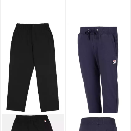
FILA
Jogginghose
Freizeithose (Sweatpant)