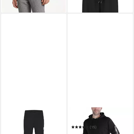
-13%
in 2-3 Werktagen bei dir
in 1-2 Werktagen bei dir
NIKE SPORTSWEAR
CARHARTT
Jogginghose NKN N NSW
Kapuzensweatshirt K288
CLUB FLEECE LBR CARG
(15)
25,99 €
UVP
30,00 €
ab 69,00 €