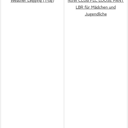
Weather Legging (1-tlg)
NSW CLUB FLC LOOSE PANT
LBR für Mädchen und
Jugendliche