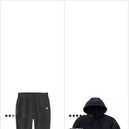
CARHARTT
CARHARTT
Arbeitshose 105510-N04
Kapuzenpullover HOODED
Carhartt Sweatpant
SWEATSHIRT
(1)
(15)
77,75 €
81,48 €
in 3-4 Werktagen bei dir
in 3-4 Werktagen bei dir