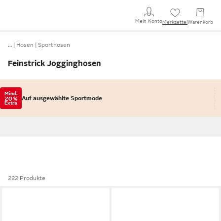
Mein Konto
Merkzettel
Warenkorb
…
Hosen
Sporthosen
Feinstrick Jogginghosen
Mind.
Auf ausgewählte Sportmode
20 %
Extra
222 Produkte