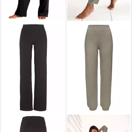
VIVANCE BY LASCANA
ELBSAND
Strickhose mit
Homewearhose mit geradem
eingestricktem Logo, aus