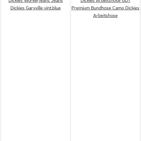
Dickies Workerjeans Jeans
Dickies Arbeitshose GDT
Dickies Garyville vint.blue
Premium Bundhose Camo Dickies
Arbeitshose