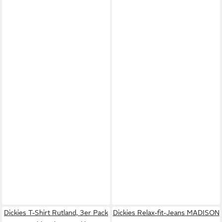
Dickies T-Shirt Rutland, 3er Pack
Dickies Relax-fit-Jeans MADISON