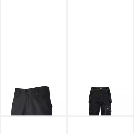
DICKIES
Arbeitshose
DICKIES
Arbeitshose
Everyday 24/7
Redhawk Pro
49,99 €
22,99 €