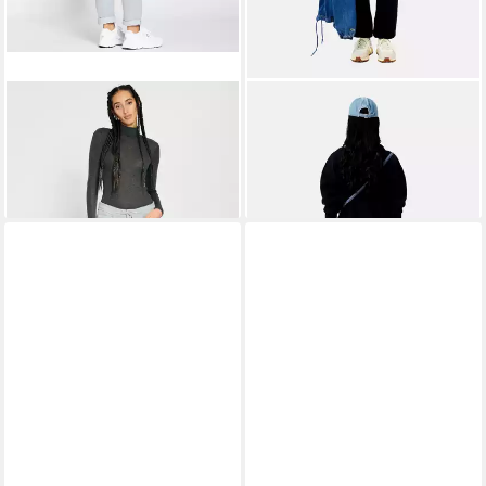
GANG
Jogger Pants Gang
LACOSTE
Sweathose
Amelie Jogger Relaxed Fit (1-
Sweathose lange
109,95 €
118,95 €
tlg) Kordel als Gürtel
UVP
139,95 €
Jogginghosen (1-tlg)
UVP
149,95 €
-21%
-21%