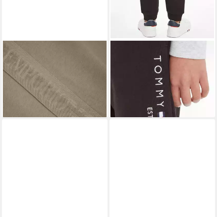
EMPORIO ARMANI
TOMMY HILFIGER
Jogginghose Pants
Sweathose ESSENTIAL
69,99 €
ab 32,90 €
Loungewear mit seitlichen
UVP
100,00 €
SWEATPANTS Kinder Kids
UVP
54,90 €
Einschubtaschen
-30%
Junior MiniMe,für Jungen
-40%