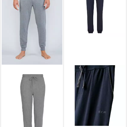
JOOP!
Jogginghose Herren
Jogginghose Baumwolle
ab 38,94 €
59,90 €
-35%