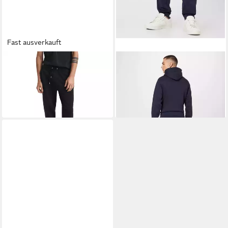
Fast ausverkauft
GANT
Jogginghose Herren
GANT
Sweathose (1-tlg)
94,90 €
Jogginghose Baumwolle
109,00 €
109,95 €
-13%