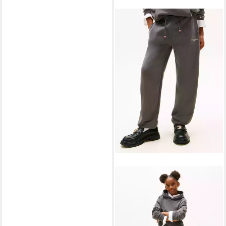
TOMMY HILFIGER
Jogginghose MINI CORP
41,51 €
SWEATPANTS Kinder bis 16
UVP
69,90 €
Jahre
-41%