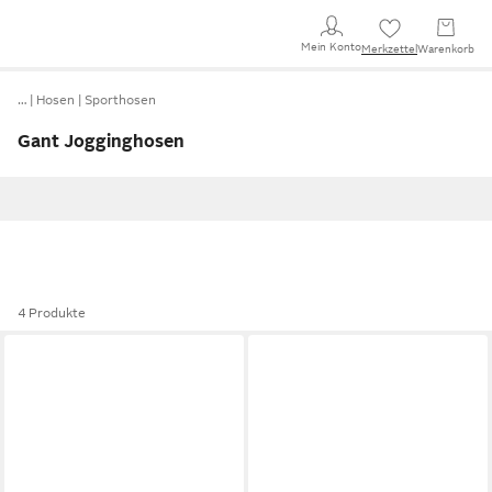
Mein Konto
Merkzettel
Warenkorb
…
Hosen
Sporthosen
Gant Jogginghosen
4 Produkte