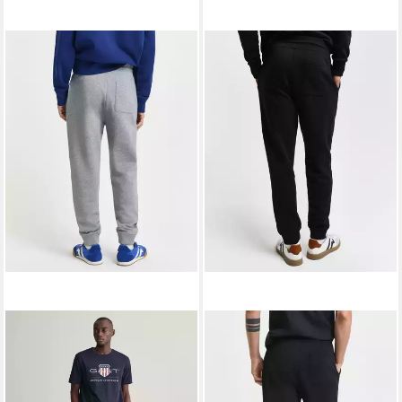
GANT
Sweathose REG
GANT
Sweathose REG
SHIELD SWEATPANTS mit
SHIELD SWEATPANTS mit
ab 67,99 €
ab 67,99 €
Logostickerei unterhalb des
UVP
110,00 €
Logostickerei unterhalb des
UVP
109,95 €
Bunds
-38%
Bunds
-38%