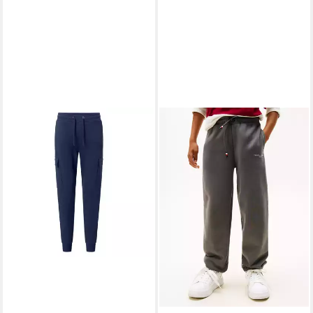
JOOP!
Jogginghose Herren
Jogginghose Baumwolle
90,95 €
UVP
129,95 €
-30%