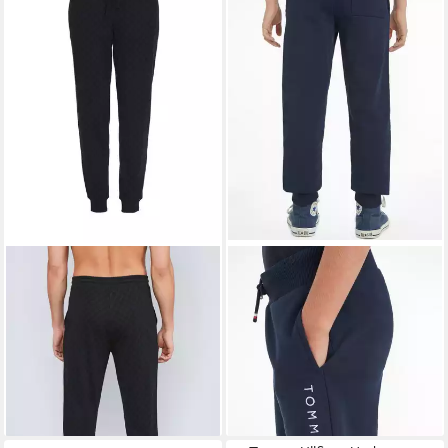
JOOP!
Jogger Pants Leisure
TOMMY HILFIGER
mit Cornflower-Allovermuster
Sweatpants ESSENTIAL
ab 71,99 €
51,99 €
UVP
89,95 €
SWEATPANTS
UVP
64,90 €
-20%
-20%