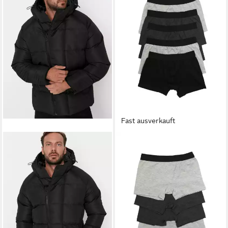
Fast ausverkauft
TRENDYOL
Boxershorts (5-St)
7,90 €
28,90 €
-73%