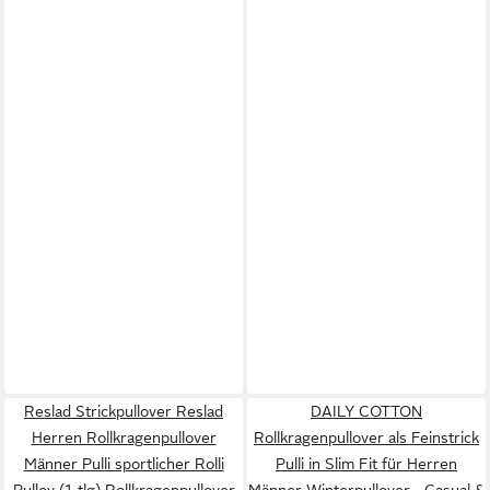
Reslad Strickpullover Reslad
DAILY COTTON
Herren Rollkragenpullover
Rollkragenpullover als Feinstrick
Männer Pulli sportlicher Rolli
Pulli in Slim Fit für Herren
Pullov (1-tlg) Rollkragenpullover
Männer Winterpullover - Casual &