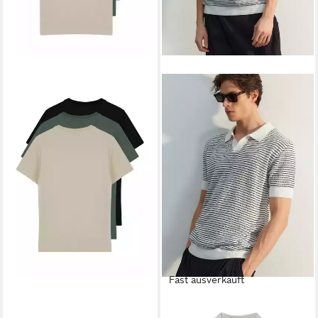
TRENDYOL
T-Shirt (3-tlg)
17,90 €
22,90 €
-22%
Fast ausverkauft
TRENDYOL