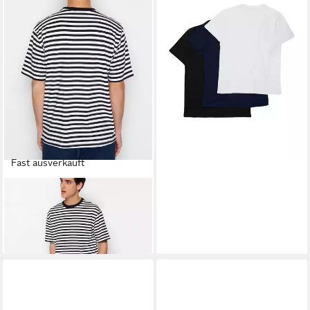
21,90 €
24,90 €
-12%
Fast ausverkauft
TRENDYOL
T-Shirt (1-tlg)
10,90 €
13,90 €
-22%