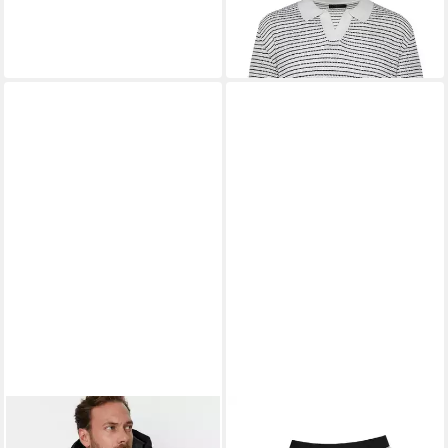
Strickpullover (1-tlg)
15,90 €
24,90 €
-36%