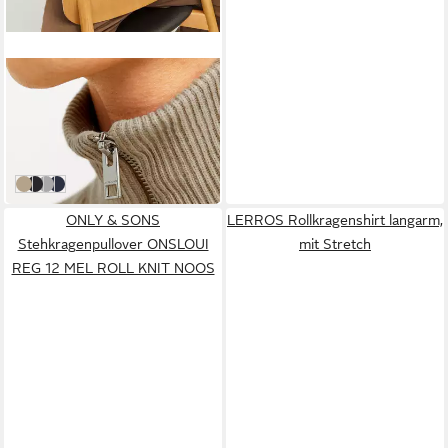
JACK & JONES
Troyer JJEPERFECT KNIT
HALF ZIP SN
ab 25,64 €
UVP
49,99 €
-49%
Crockery
Schwarz
Light Grey Melange
Sky Captain
ONLY & SONS
LERROS Rollkragenshirt langarm,
Stehkragenpullover ONSLOUI
mit Stretch
REG 12 MEL ROLL KNIT NOOS