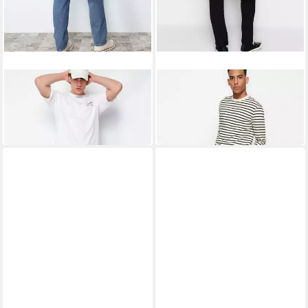
TRENDYOL
TRENDYOL
Regular-fit-Jeans (1-tlg)
Sweathose (1-tlg)
23,90 €
22,90 €
26,90 €
28,90 €
-11%
-21%