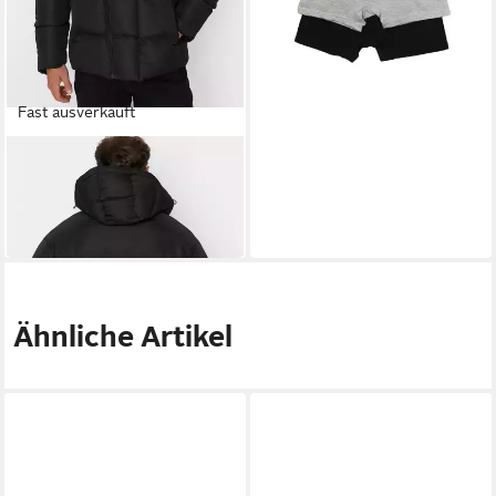
Fast ausverkauft
TRENDYOL
Steppjacke (1-St)
42,90 €
52,90 €
-19%
Ähnliche Artikel