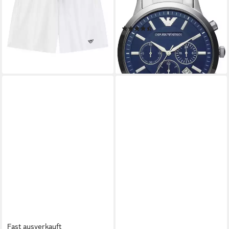
59,99 €
Herrenuhr, Stoppfunktion,
lieferbar - in 3-4 Werktagen bei dir
Edelstahlarmband
(10)
ab 239,00 €
369,00 €
-35%
lieferbar - in 4-5 Werktagen bei dir
Fast ausverkauft