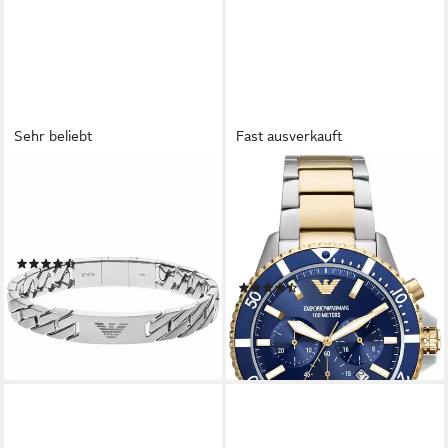
Sehr beliebt
Fast ausverkauft
EMPORIO ARMANI
EMPORIO ARMANI
Edelstahlarmband Schmuck
Chronograph AR11362,
Geschenk Edelstahl
Quarzuhr, Armbanduhr,
Armschmuck
Herrenuhr, Edelstahlarmband,
(47)
bis 10 bar wasserd.
ab 139,99 €
(12)
lieferbar - in 1-2 Werktagen bei dir
ab 219,90 €
lieferbar - in 4-5 Werktagen bei dir