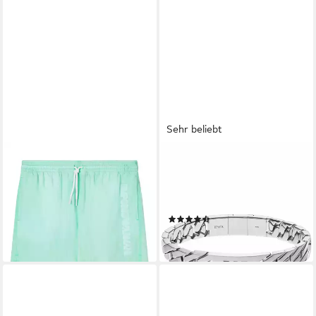
Sehr beliebt
EMPORIO ARMANI
EMPORIO ARMANI
Badeshorts Boxer Beachwear
Edelstahlarmband Schmuck
mit vertikaler Logo-Stickerei
Geschenk Edelstahl
79,99 €
Armschmuck
lieferbar - in 3-4 Werktagen bei dir
(47)
ab 139,99 €
lieferbar - in 1-2 Werktagen bei dir