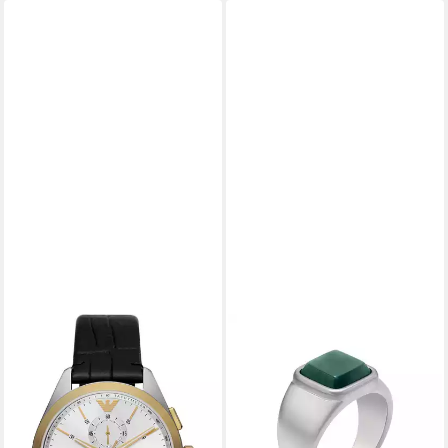
EMPORIO ARMANI
EMPORIO ARMANI
Chronograph Emporio Armani
Fingerring Schmuck
Herren-Uhren Analog Quarz
Geschenk Edelstahl, mit Achat
ab 159,00 €
UVP
290,00 €
oder Sodalith
99,00 €
-45%
lieferbar - in 1-2 Werktagen bei dir
lieferbar - in 2-3 Werktagen bei dir