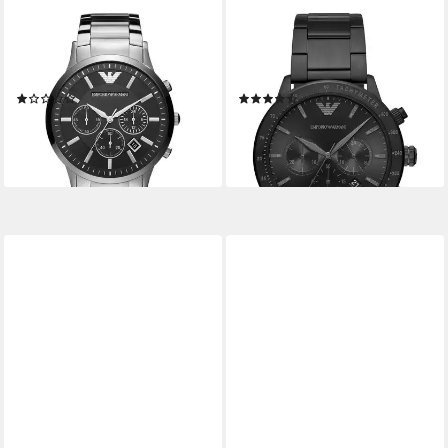
EMPORIO ARMANI
EMPORIO ARMANI
Quarzuhr Chronograph
Chronograph Emporio Armani
AR2460
Herren-Uhren Analog Quarz
(1)
(5)
ab 239,00 €
ab 279,00 €
369,00 €
389,00 €
-35%
-28%
lieferbar - in 4-5 Werktagen bei dir
lieferbar - in 4-5 Werktagen bei dir