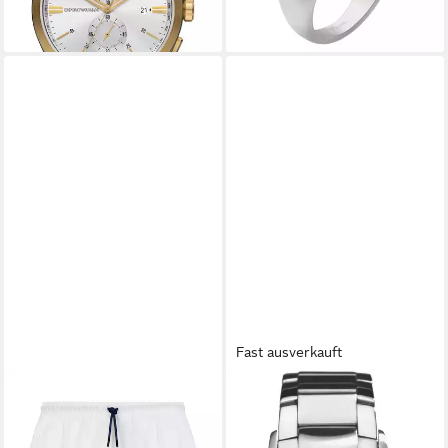
Fast ausverkauft
EMPORIO ARMANI
EMPORIO ARMANI
Badeshorts Badeshorts mit
Chronograph AR2448,
Markendetails
Quarzuhr, Armbanduhr,