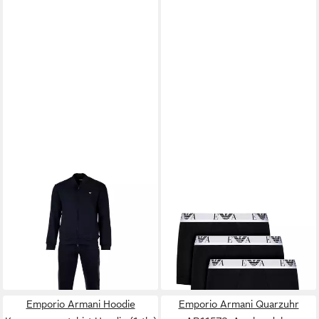
EMPORIO ARMANI
EMPORIO ARMANI
Sweatshirt Herren
Boxershorts Unterhosen 3-
Trainingsanzug Baumwolle
PACK TRUNK (3-St)
48,95 €
BASIC TERRY
lieferbar - in 3-4 Werktagen bei dir
199,95 €
lieferbar - in 2-3 Werktagen bei dir
+3
Emporio Armani Hoodie
Emporio Armani Quarzuhr