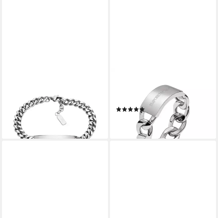
EMPORIO ARMANI
EMPORIO ARMANI
Armband Schmuck Geschenk
Fingerring Schmuck
Edelstahl
Geschenk Edelstahl
(1)
119,00 €
75,00 €
lieferbar - in 1-2 Werktagen bei dir
lieferbar - in 1-2 Werktagen bei dir