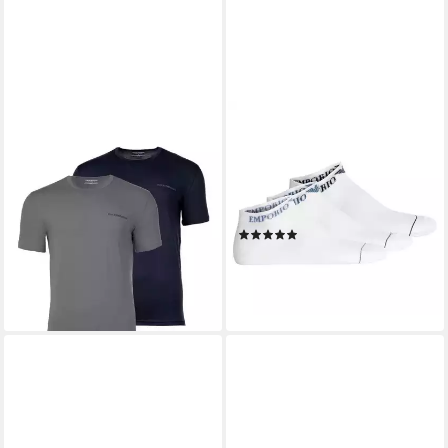
EMPORIO ARMANI
EMPORIO ARMANI
T-Shirt T-Shirt Kurzarmshirt 2
Sneakersocken Herren
Pack (2-tlg., 2)
Socken 3er Pack Baumwolle
ab 55,95 €
UVP
69,95 €
EXTENDED LOGO (Packung,
-20%
3er Pack)
lieferbar - in 3-4 Werktagen bei dir
(1)
24,95 €
lieferbar - in 3-4 Werktagen bei dir