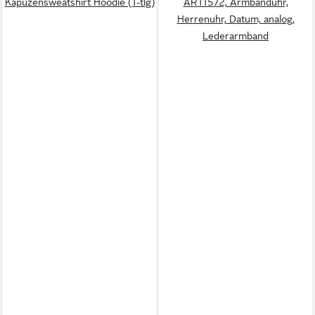
Kapuzensweatshirt Hoodie (1-tlg)
AR11572, Armbanduhr,
Herrenuhr, Datum, analog,
Lederarmband