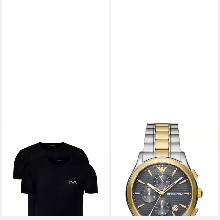
EMPORIO ARMANI
EMPORIO ARMANI
T-Shirt T-Shirt 2-PACK CREW
Chronograph Emporio Armani
NECK (2-tlg., 2)
Herren-Uhren Analog Quarz
69,95 €
ab 219,00 €
UVP
390,00 €
lieferbar - in 3-4 Werktagen bei dir
-44%
lieferbar - in 2-3 Werktagen bei dir