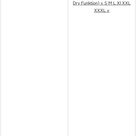
Dry Funktion) » S M L Xl XXL
XXXL «