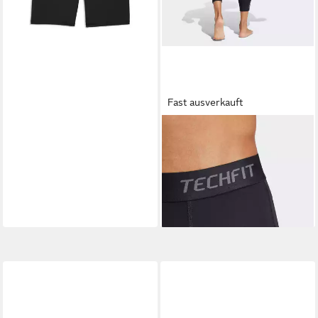
Fast ausverkauft
ADIDAS PERFORMANCE
Trainingstights TF 34 TIGHT
ab 29,99 €
UVP
35,00 €
-14%