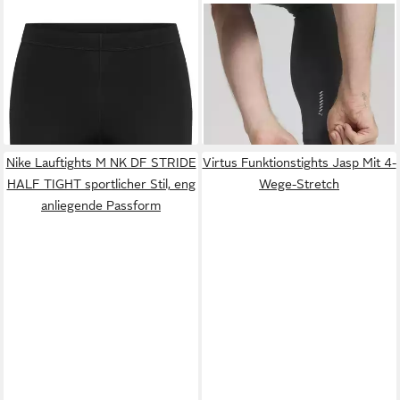
ASICS
Lauftights ASICS
PUMA
Lauftights M RUN
CORE SPRINTER sportlicher
VELOCITY FL TIGHT mit
ab 34,99 €
ab 39,99 €
Stil, für Lauftraining und
DryCELL Technologie,
UVP
49,95 €
sportliche Aktivitäten
atmungsaktiv, Slim Fit, mit
-20%
Gesäßtasche
Nike Lauftights M NK DF STRIDE
Virtus Funktionstights Jasp Mit 4-
HALF TIGHT sportlicher Stil, eng
Wege-Stretch
anliegende Passform