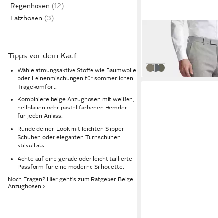
Regenhosen
Latzhosen
BENVENUTO.
Anzughose (1-tlg) Kom
Elegant
Tipps vor dem Kauf
99,95 €
Sand
mittelblau
grün
Wähle atmungsaktive Stoffe wie Baumwolle
oder Leinenmischungen für sommerlichen
Tragekomfort.
Kombiniere beige Anzughosen mit weißen,
hellblauen oder pastellfarbenen Hemden
für jeden Anlass.
Runde deinen Look mit leichten Slipper-
Schuhen oder eleganten Turnschuhen
stilvoll ab.
Achte auf eine gerade oder leicht taillierte
Passform für eine moderne Silhouette.
Noch Fragen? Hier geht's zum
Ratgeber Beige
Anzughosen ›