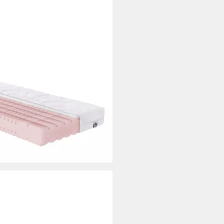
us mit 7 Liegezonen, Irisette,
zug mit Naturfaser für
ansport
i dir