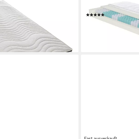
rnmatratze Rügen, 24 cm hoch, 7
Irisette, 18 cm hoch, gute L
onen
elastische Körperunterstü
(37)
ab 154,99 €
UVP
449,00 €
-65%
en bei dir
lieferbar - in 4-5 Werktagen be
Fast ausverkauft