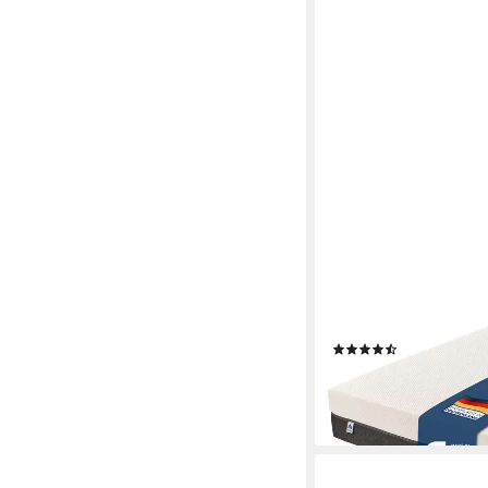
IRISETTE
Taschenfederkernmat
Tonnentaschenfederke
ergonomische Liegez
(9)
ab 155,90 €
229,99 €
-32%
lieferbar - in 4-5 Werktag