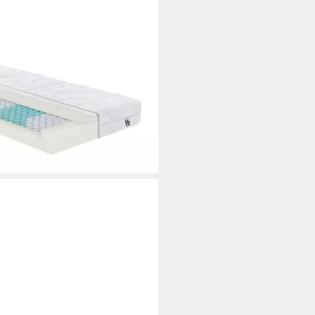
 Lotus mit 7 Liegezonen,
uftventilation, kraftvolle und
tzung
i dir