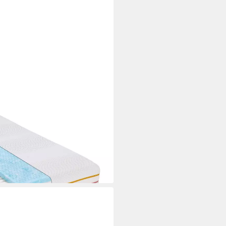
ergonomische Wendematratze
22 cm hoch, zwei Härtegrade
– soft und medium
i dir