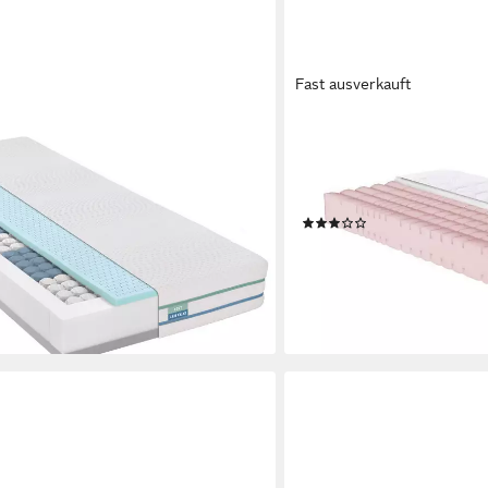
Fast ausverkauft
IRISETTE
ratze ergonomische Wendematratze
Komfortschaummatratze Lot
ette, 22 cm hoch, zwei Härtegrade
18 cm hoch, Doppeltuch Be
tze – fest und extra fest
optimalen Feuchtigkeitstr
(8)
0 €
ab 169,99 €
UVP
449,00 €
-62%
en bei dir
lieferbar - in 4-5 Werktagen be