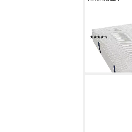
IRISETTE
Taschenfederkernmat
Tonnentaschenfederke
ergonomische Liegez
(26)
ab 219,00 €
229,00 €
-4%
lieferbar - in 4-5 Werktag