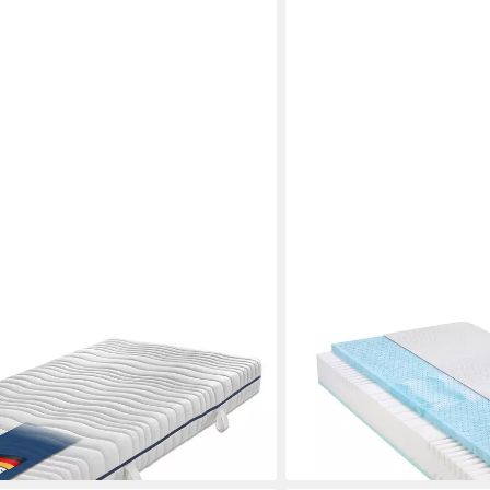
IRISETTE
ella mit 7 Liegezonen, 18 cm hoch,
Komfortschaummatratze 
anpassung, produziert in
2in1, 2for4 KS, Irisette, 
vereint in einer Matratze 
ab 299,00 €
UVP
599,00 €
-50%
en bei dir
lieferbar - in 4-5 Werktagen be