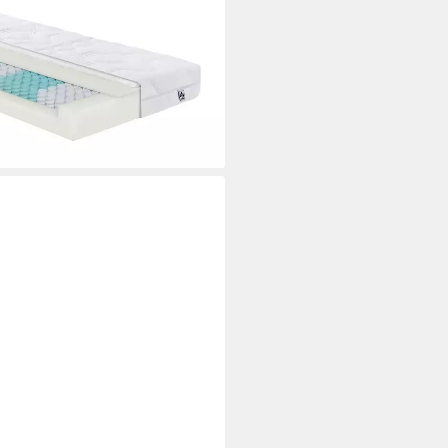
uftventilation, kraftvolle und
tzung
i dir