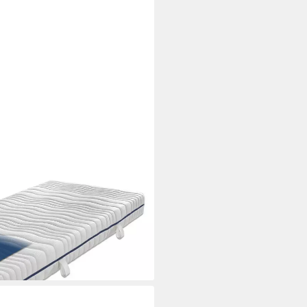
Stella mit 7 Liegezonen, 18 cm
perkonturanpassung, produziert
i dir