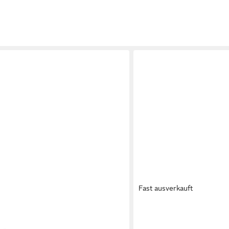
Fast ausverkauft
IRISETTE
ratze 1.000er
Taschenfederkernmatratze