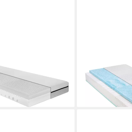
IRISETTE
mart, Wendematratze mit zwei
Komfortschaummatratze 
n Liegeseiten, 19 cm hoch, H3 und
2in1, 2for4 KS, Irisette, 
200 cm und weitere Größen
vereint in einer Matratze 
ab 299,00 €
UVP
599,00 €
-50%
en bei dir
lieferbar - in 4-5 Werktagen be