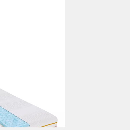
ergonomische Wendematratze
22 cm hoch, zwei Härtegrade
– soft und medium
i dir