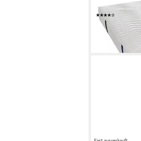
Tonnentaschenfederke
ergonomische Liegez
(26)
ab 219,00 €
229,00 €
-4%
lieferbar - in 4-5 Werktag
Fast ausverkauft