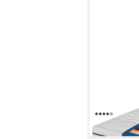
IRISETTE
Kaltschaummatratze St
optimale Körperkontur
Deutschland
(9)
ab 119,00 €
lieferbar - in 4-5 Werktag