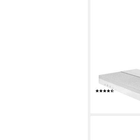
IRISETTE
Kaltschaummatratze S
unterschiedlich feste
H4, 90x200 cm, 140x
(15)
ab 199,99 €
lieferbar - in 4-5 Werktag