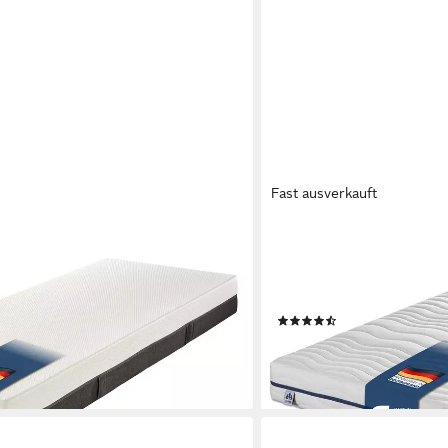
Fast ausverkauft
IRISETTE
ratze 1.000er
Taschenfederkernmatratze 
rnmatratze Selin, 22 cm hoch, 7
hoch, punktelastische Kör
onen
in Deutschland
(11)
ab 129,00 €
lieferbar - in 4-5 Werktagen be
en bei dir