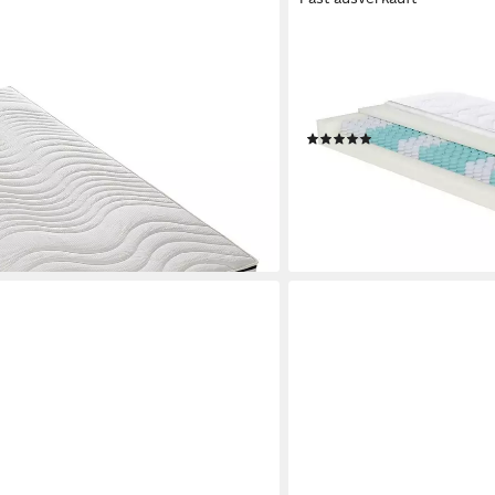
IRISETTE
ratze 1.000er
Taschenfederkernmatratze
rnmatratze Rügen, 24 cm hoch, 7
Irisette, 18 cm hoch, gute L
onen
elastische Körperunterstü
(37)
ab 154,99 €
UVP
449,00 €
-65%
en bei dir
lieferbar - in 4-5 Werktagen be