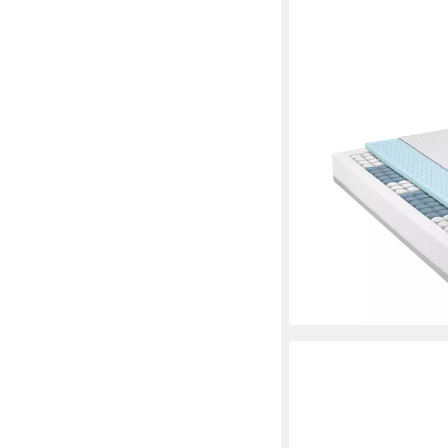
IRISETTE
Taschenfederkernmat
2in1, 2for4 TFK, Iris
vereint in einer Matra
ab 299,00 €
UVP
599,0
-50%
lieferbar - in 4-5 Werktag