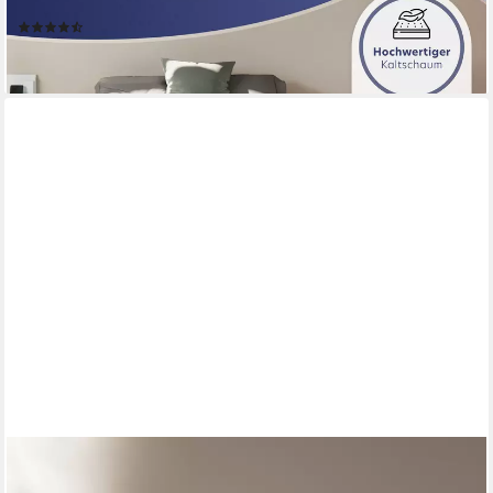
Höhen und Härtegrade
(1005)
ab 59,90 €
lieferbar - in 3-4 Werktagen bei dir