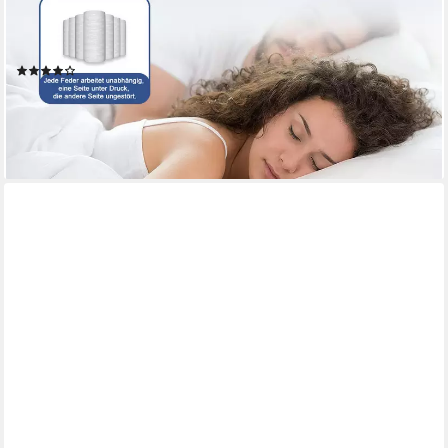
Matratzen mit Spannbettlaken, 22 cm hoch, (Atmungsaktiv,
Rückenentlastung, Orthopädisch, Matratze 90x200 cm),
Taschenfederkernmatratze
(907)
ab 89,88 €
UVP
299,99 €
nur diesen Monat
-70%
lieferbar - in 6-7 Werktagen bei dir