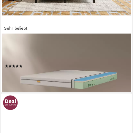
Sehr beliebt
EMMA
Kaltschaummatratze One, 7 Zonen Matratze 90x200 cm,
140x200 cm & weitere Größen, Emma, 18 cm hoch, Matratze
medium/hart, ergonomisch, atmungsaktiv, allergikergeeignet
(2305)
ab 159,00 €
UVP
257,13 €
-38%
lieferbar - in 3-4 Werktagen bei dir