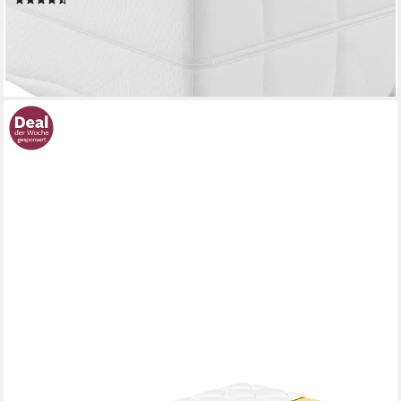
ab 159,99 €
UVP
419,00 €
nur bis Dienstag
-62%
lieferbar - in 2-3 Werktagen bei dir