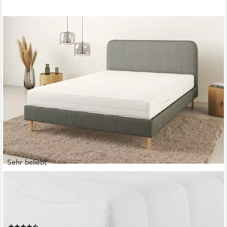
Sehr beliebt
OTTO HOME
Komfortschaummatratze Lasse, Matratze 90x200 cm, 140x200
cm & weitere Größen, in H2-H4, 22 cm hoch, Stiftung Warentest
"GUT (2,3)", getestet in 90x200, Härtegrad 4
(4770)