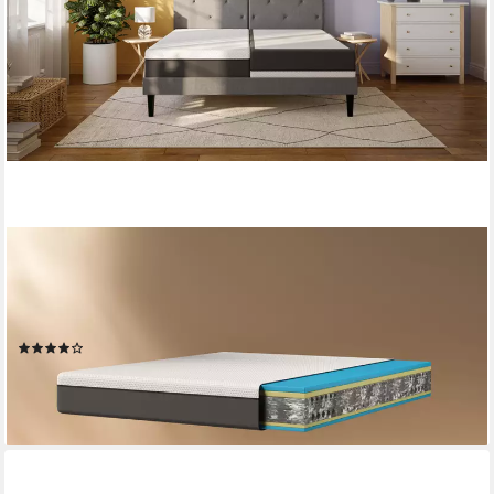
EMMA
Komfortschaummatratze Testsieger Original Classic Flip, Emma,
25 cm hoch, (1-tlg), Stiftung Warentest, ab 90x200cm und
weiteren Größen
(58)
ab 288,80 €
UVP
446,14 €
-35%
lieferbar - in 3-4 Werktagen bei dir