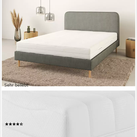
Sehr beliebt
OTTO HOME
Komfortschaummatratze Lasse, Matratze 90x200 cm, 140x200
cm & weitere Größen, in H2-H4, 22 cm hoch, Stiftung Warentest
"GUT (2,3)", getestet in 90x200, Härtegrad 4
(4770)
ab 159,99 €
UVP
419,00 €
nur bis Dienstag