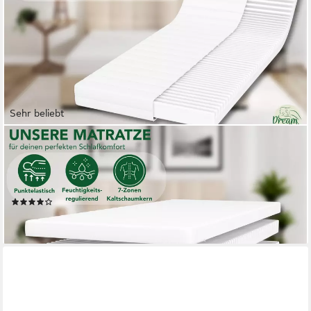
Sehr beliebt
DREAMSTAR
Kaltschaummatratze 7-Zonen Easy Flex - zwei Liegeseiten -
90x200 120x200 140x200 180x200, verschiedene Größen,
Härtegrade und Höhen - ergonomisch, wendbar
(1093)
ab 54,99 €
lieferbar - in 3-4 Werktagen bei dir