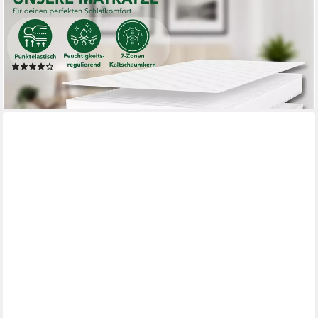
DREAMSTAR
Kaltschaummatratze 7-Zonen - zwei Liegeseiten - 80x200
90x190 90x200 120x200 140x200, verschiedene Größen,
Höhen und Härtegrade - ergonomisch, H2 H3 H4
(2560)
ab 72,99 €
lieferbar - in 3-4 Werktagen bei dir