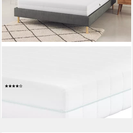
OTTO HOME
Taschenfederkernmatratze NEUHEIT: Torne 21, 7 Zonen
Matratze in 90x200 cm, 140x200 cm & mehr, 21 cm hoch,
Wendematratze H2/H3/H4, ergonomisch, 400 Federn (bei
100x200 cm)
(63)
ab 99,99 €
UVP
159,90 €
nur bis Dienstag
-37%
lieferbar in 2 Wochen