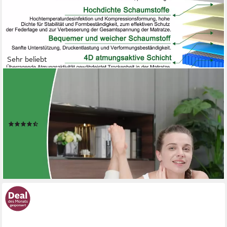
Sehr beliebt
HOMAVO
Taschenfederkernmatratze 7-Zonen Matratze, 10 Schichten aus
hochwertigem Material, Wendbar, 25 cm hoch, (Wendbar
H3/H4), INTEGRIERTER TOPPER
(1669)
ab 99,99 €
UVP
399,99 €
nur bis Dienstag
-75%
lieferbar - in 4-5 Werktagen bei dir