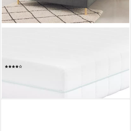
OTTO HOME
Taschenfederkernmatratze NEUHEIT: Torne 21, 7 Zonen
Matratze in 90x200 cm, 140x200 cm & mehr, 21 cm hoch,
Wendematratze H2/H3/H4, ergonomisch, 400 Federn (bei
100x200 cm)
(63)
ab 99,99 €
UVP
159,90 €
nur bis Dienstag
-37%
lieferbar in 2 Wochen