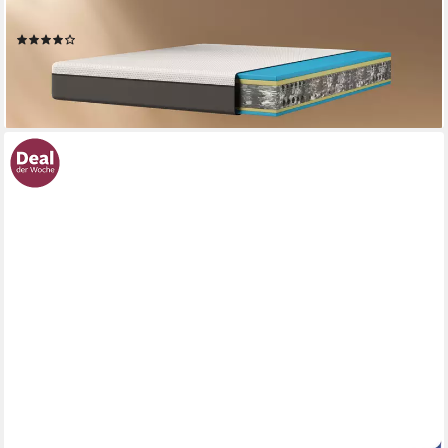
weiteren Größen
(58)
ab 288,80 €
UVP
446,14 €
-35%
lieferbar - in 3-4 Werktagen bei dir