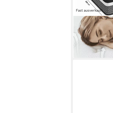
Fast ausverkauft
BEDNEW
Taschenfederkernmatr
Memory-Schaum Schi
160 x 200 x 31 cm
B/L/H
296,99 €
UVP
424,99 €
-30%
in 4-5 Werktagen bei dir