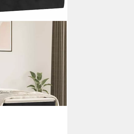
nfederkernmatratze für Kinder
m Samt