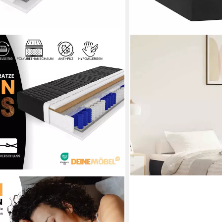
VIDAXL
ratze mit KOKOS 7-Zonen 20 cm
Boxspringmatratze Tasche
Mittel Schwarz 80x160 c
160 x 160 x 20 cm
B/L/H