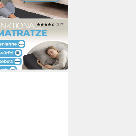
(317)
ästematratze mit extra dickem