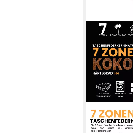
DEINE MÖBEL 24
Taschenfederkernmat
hoch Härtegrad H4
Mehrere Größen