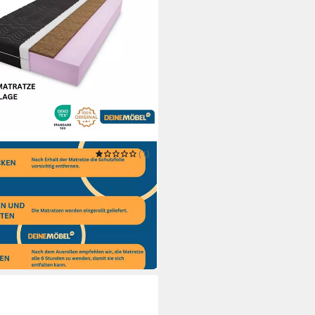
(1)
5 Kaltschaum-Matratze mit
rz