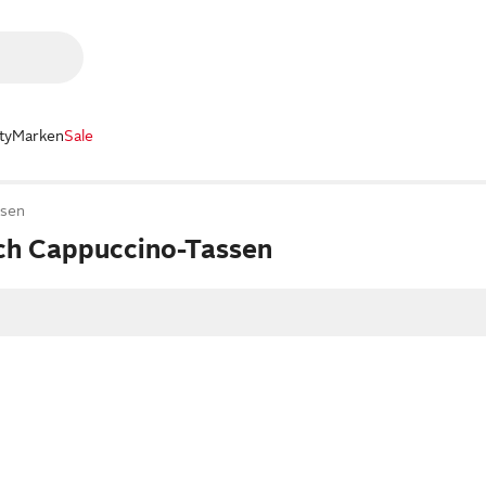
ty
Marken
Sale
ssen
och Cappuccino-Tassen