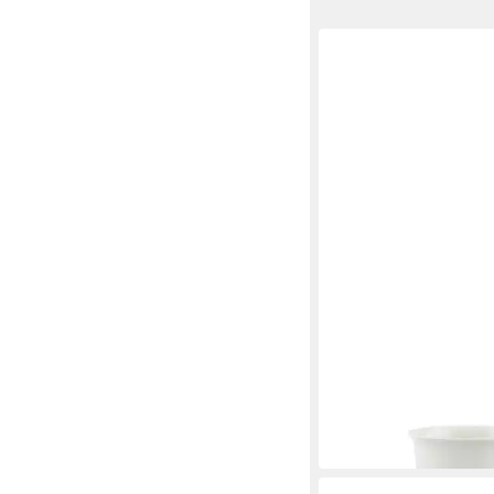
VILLEROY & BOCH
Tasse Cellini Cappucc
ab 19,68 €
UVP
23,90 €
-18%
lieferbar in 2 Wochen