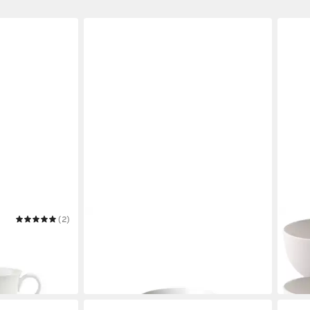
(2)
VILLEROY & BOCH
VILL
inotasse
Tasse Audun Ferme Frühstückstasse
Tass
ab 32,60 €
Früh
UVP
42,90 €
145,
-24%
in 3-4
lieferbar in 2 Wochen