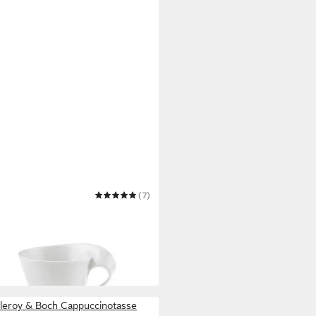
EROY & BOCH
(7)
e NewWave Caffè
stückstasse
,75 €
UVP
20,90 €
 Werktagen bei dir
lleroy & Boch Cappuccinotasse