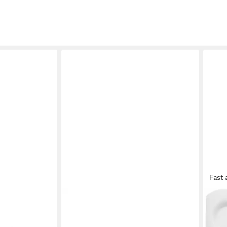
Fast 
VILLEROY & BOCH
VILL
Wave Caffè
Tasse Vieux Luxembourg
Capp
42,5
Frühstückstasse