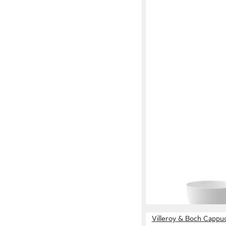
VILLEROY & BOCH
Tasse New Cottage Ba
Cappuccinotasse
ab 21,76 €
in 2-3 Werktagen bei dir
Villeroy & Boch Cappu