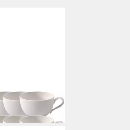
EROY & BOCH
e New Cottage Basic
stücksobertasse 0,39l Set6
45 €
 Werktagen bei dir