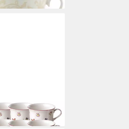
bar in 2 Wochen
EROY & BOCH
-Macchiato-Glas Petite Fleur
stücksobertasse 0,26l Set6
95 €
 Werktagen bei dir