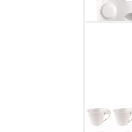
ab 132,71 €
UVP
179,60
-26%
in 1-2 Werktagen bei dir
VILLEROY & BOCH
Cappuccinotasse New
ab 86,05 €
UVP
125,40 
-31%