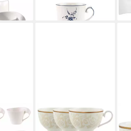
ab 21,87 €
 €
UVP
26,90 €
-33%
-19%
in 1-2
in 2-3 Werktagen bei dir
VILLEROY & BOCH
VILL
Wave Caffè
Tasse Ivoire Frühstücksobertasse
Tasse
ab 3
0,31l Set6
€
261,95 €
-24%