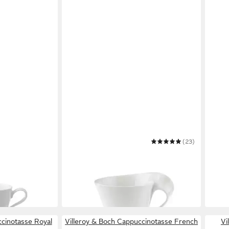
VILLEROY & BOCH
(23)
VILL
sic
Tasse NewWave Caffè Café au Lait-
Tass
Tasse
Früh
ab 15,88 €
ab 17
UVP
19,90 €
-20%
-15%
lieferbar in 2 Wochen
in 2-3
ccinotasse Royal
Villeroy & Boch Cappuccinotasse French
Vi