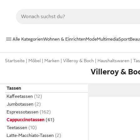
Alle Kategorien
Wohnen & Einrichten
Mode
Multimedia
Sport
Beau
Startseite
Möbel
Marken
Villeroy & Boch
Haushaltswaren
Ta
Villeroy & B
Tassen
Kaffeetassen
Jumbotassen
Espressotassen
Cappuccinotassen
Teetassen
Latte-Macchiato-Tassen