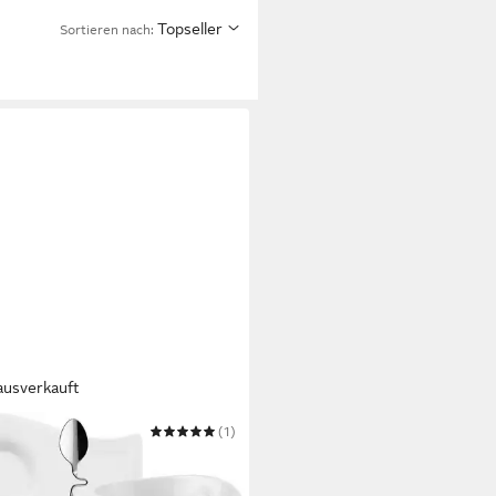
Topseller
Sortieren nach:
ausverkauft
EROY & BOCH
(1)
uccinotasse New Wave Cafè
9 €
UVP
63,80 €