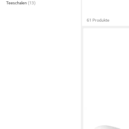
Teeschalen
61 Produkte
VILLEROY & BOCH
Cappuccinotasse New
Cappuccino-Set