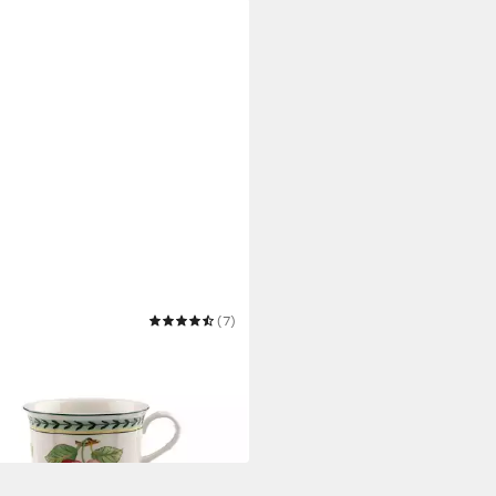
EROY & BOCH
(7)
e French Garden Fleurence
uccinotasse
3,63 €
UVP
26,90 €
 Werktagen bei dir