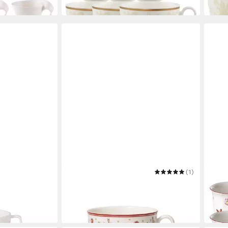
in 3-4 Werktagen bei dir
liefer
VILLEROY & BOCH
(1)
VILL
se 150 ml
Tasse Toy's Delight Milchkaffeetasse
Latte
37,95 €
Früh
in 3-4 Werktagen bei dir
168,
in 3-4