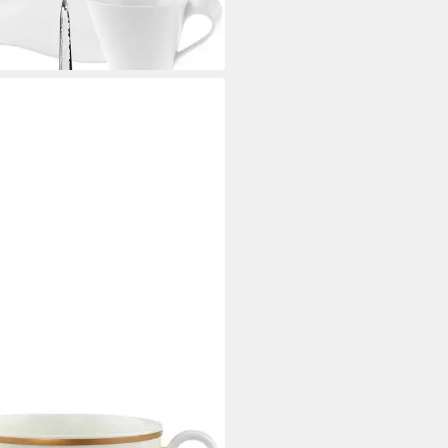
 Werktagen bei dir
EROY & BOCH SIGNATURE
 Ivoire Cappuccinoobertasse
2,60 €
UVP
42,90 €