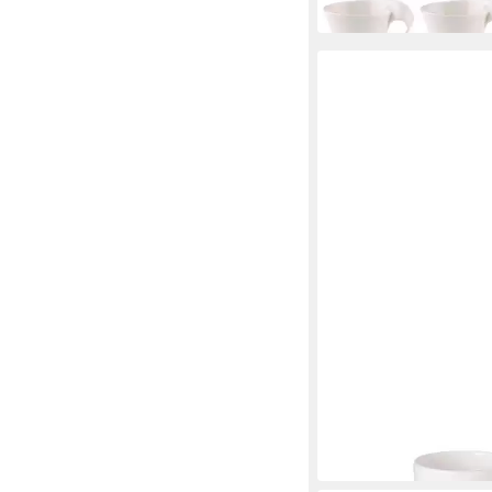
in 2-3 Werktagen bei dir
VILLEROY & BOCH
Tasse Afina Kaffeetas
17,90 €
in 5-6 Werktagen bei dir