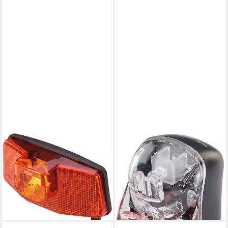
PROPHETE
PROPHETE
Fahrrad-Frontlicht LED-
Fahrrad-Rücklicht Prophete
Rücklicht, Naben- und
LED-Rücklicht (6V)
17,99 €
Seitendynamo
lieferbar - in 6-8 Werktagen bei dir
ab 4,79 €
lieferbar - in 9-11 Werktagen bei
dir