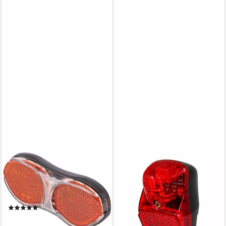
PROPHETE
BAHAMA
Fahrrad-Frontlicht LED
Fahrrad-Rücklicht 35812,
Rücklicht für Seiten und
Standlicht mit starker 7
Nabendynamo
Candela LED und Reflektor
(2)
6,95 €
9,95 €
ab 6,75 €
-30%