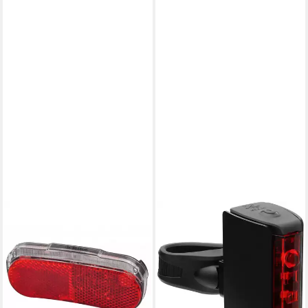
BAHAMA
FISCHER FAHRRAD
Fahrrad-Rücklicht Dynamo,
Fahrrad-Rücklicht LED-Akku
mit Standlicht & Reflektor,
Rücklicht TWIN STOP mit
StVZO zugelassen
Bodenbeleucht. und
9,95 €
UVP
14,95 €
Bremslichtfunktion
28,99 €
-33%