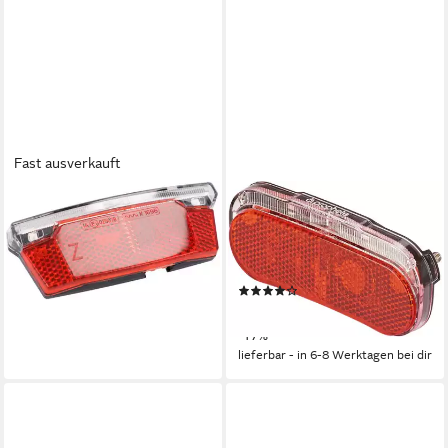
Fast ausverkauft
FISCHER FAHRRAD
PROPHETE
Fahrrad-Rücklicht Dynamo
Fahrrad-Rücklicht LED-
LED-Rücklicht STOP
Rücklicht, Naben- und
19,99 €
Seitendynamo mit Bremslicht
lieferbar - in 1-2 Werktagen bei dir
(1)
ab 17,49 €
UVP
20,99 €
-17%
lieferbar - in 6-8 Werktagen bei dir