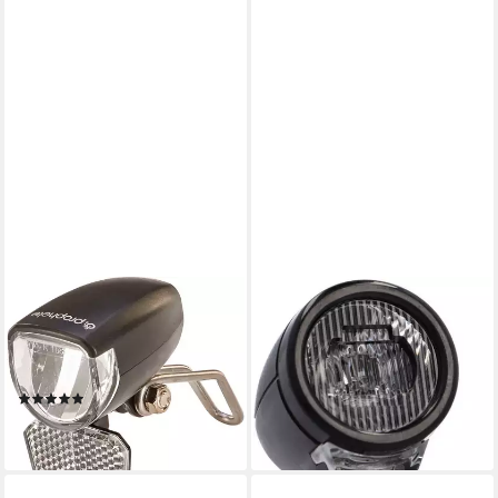
PROPHETE
FISCHER FAHRRAD
Fahrradbeleuchtung LED-
Fahrrad-Frontlicht Dynamo
Scheinwerfer für E-Bike und
LED-Frontlicht 40
19,99 €
Dynamo (6V), 15 LUX
(1)
lieferbar - in 1-2 Werktagen bei dir
11,99 €
lieferbar - in 6-8 Werktagen bei dir