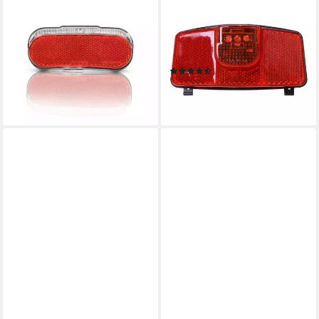
Fahrrad-Rücklicht RL-05262,
Fahrrad-Rücklicht Filmer
LED Fahrrad Rücklicht für
Fahrrad Rücklicht mit
Dynamo - StVZO zugelassen,
Reflektor für Gepäckträger
50-80mm
40062
(3)
8,99 €
5,39 €
lieferbar - in 3-4 Werktagen bei dir
lieferbar - in 9-11 Werktagen bei
dir