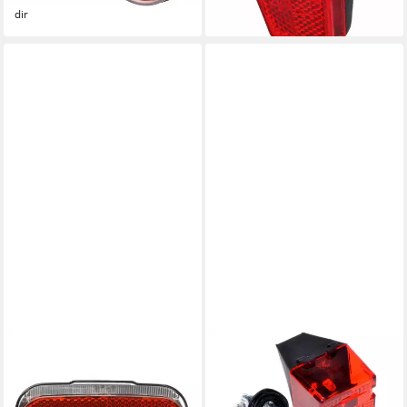
lieferbar - in 9-11 Werktagen bei
lieferbar - in 4-5 Werktagen bei dir
dir
BAHAMA
FILMER
Fahrrad-Rücklicht 35811,
Fahrrad-Rücklicht Fahrrad
Standlicht mit starkem LED
LED Rücklicht für Dynamo