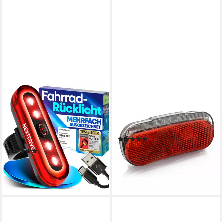
NEXTCOVER
NEAN
Fahrrad-Rücklicht
Fahrrad-Rücklicht Dynamo mit
NEXTCOVER® BrakePro
Standlicht, Reflektor, StVZO-
Fahrradrücklicht mit VisionLux
Zulassung, 5 Candela
(1)
LEDs und Bremslicht
9,90 €
UVP
14,90 €
(12)
25,99 €
UVP
34,99 €
-34%
lieferbar - in 4-5 Werktagen bei dir
-26%
lieferbar - in 2-3 Werktagen bei dir