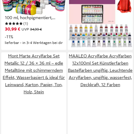
12x100 ml hochpigmentiert
Acrylfarben Set - 24/12
starke Deckkraft, 12 Farben je
Farben à 12 ml, Lebendige
100 ml, hochpigmentiert,
Farben, geruchs- und ungiftig,
(1)
15,99 €
starke Deckkraft,
wasserfest, leicht mischbar
UVP
39,90 €
30,99 €
UVP
34,99 €
(0,67 €/ 1 Stk)
wasserbasiert
-11%
-60%
lieferbar - in 3-4 Werktagen bei dir
lieferbar - in 3-4 Werktagen bei dir
Mont Marte Acrylfarbe Set
MAALEO Acrylfarbe Acrylfarben
Metallic 12 / 36 × 36 ml – edle
12x100ml Set Künstlerfarben
Metalltöne mit schimmerndem
Bastelfarben ungiftig, Leuchtende
Effekt, Wasserbasiert & ideal für
Acrylfarben, ungiftig, wasserfest,
Leinwand, Karton, Papier, Ton,
Deckkraft, 12 Farben
Holz, Stein