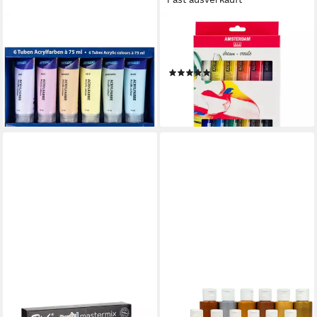
STYLEX
TALENS
Acrylfarbe Pastell Acrylfarben
Acrylfarbe Amsterdam
im Set, 6 Tuben á 75 ml -
Standart Series
(1)
Malfarbe Basteln Künst
ab 20,49 €
9,99 €
(85,38 €/ 1 l)
lieferbar - in 2-3 Werktagen bei dir
lieferbar - in 2-3 Werktagen bei dir
RICH
GREENPOINT