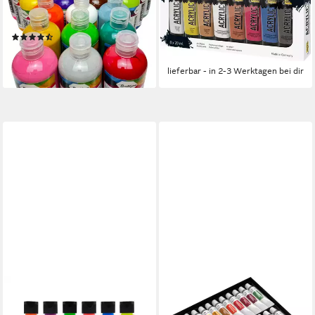
24x250 ml – Hochpigmentiert
Goya Acrylic Effect Colors
& Deckend, Matt
8er Set x 20
(2)
ab 15,93 €
UVP
18,49 €
69,99 €
-14%
lieferbar - in 3-4 Werktagen bei dir
lieferbar - in 2-3 Werktagen bei dir
ARTECHO
LIEBERGE
Acrylfarbe Neon & Glow
Acrylfarbe Premium Set – 24