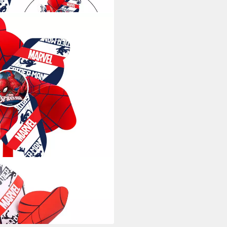
-Man Rote Windmühle für
i dir