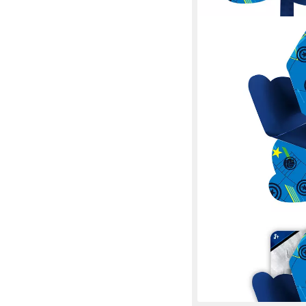
MARVEL
Deko-Windrad MARVEL
Kinderroller
16,99 €
lieferbar - in 3-4 Werktag