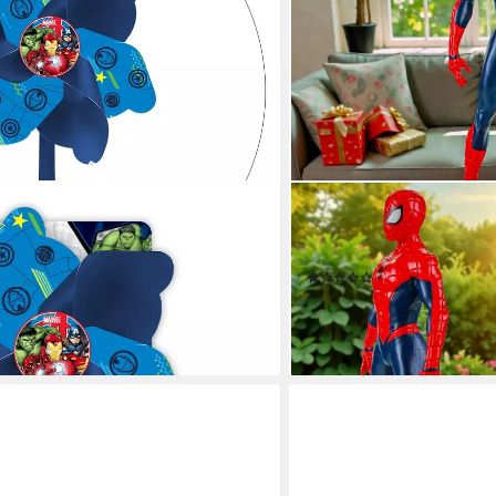
DISNEY
nker-Windrad, Drehspaß für Roller
Gartenfigur Spider-Man 41
für In- und Outdoorbereic
(1)
ab 59,99 €
UVP
79,99 €
-25%
en bei dir
lieferbar - in 6-8 Werktagen be