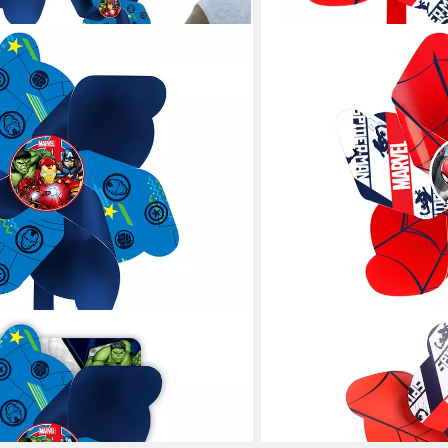
MARVEL
 Avengers Windrad für Fahrrad &
Windspiel MARVEL Spider
Kinder Fahrradlenker
16,99 €
en bei dir
lieferbar - in 3-4 Werktagen be