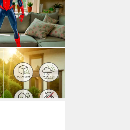
 cm Dekofigur Polyresin Figur
h
i dir