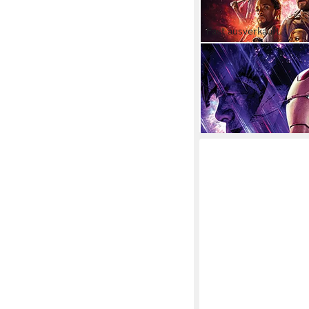
Fast ausverkauft
MARVEL
Poster Avengers Post
x 91,5 cm
20,49 €
lieferbar - in 2-3 Werktag