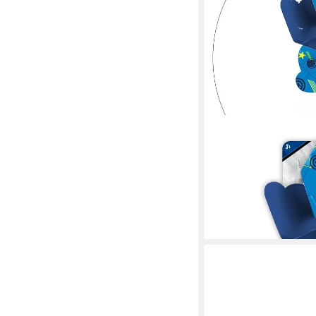
SEVEN POLSKA
Windrad AVENGERS Le
und Fahrrad
9,95 €
19,95 €
-50%
lieferbar - in 5-6 Werktag