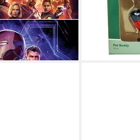
er 2erSet Infinity War & Endgame 61
en bei dir