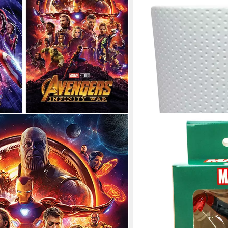
DISNEY
Gartenfigur Blumentopf D
Marvel Pot Buddy 10cm Po
ab 12,99 €
UVP
19,99 €
-35%
lieferbar - in 6-8 Werktagen be