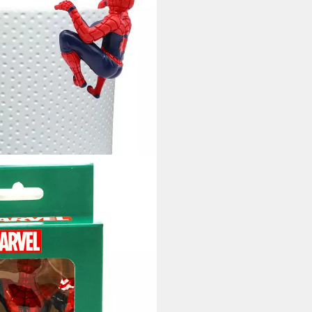
eko Anhänger Spider-Man –
lyresin
i dir