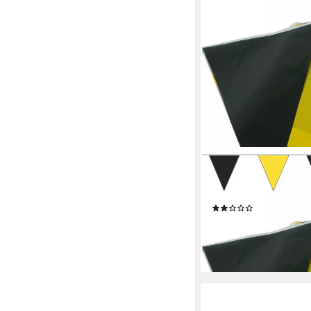
GOODYMAX
Hängedekoration Wimp
cm
(1)
3,49 €
lieferbar - in 3-4 Werktag
+21