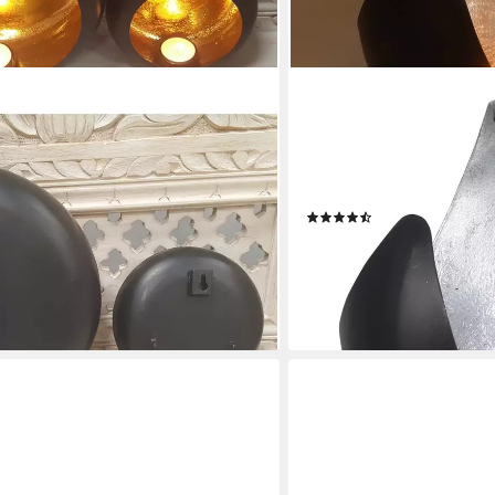
CASA MORO
icht Orientalische Wand Windlichter
Casa Moro Windlicht Orient
ewindlicht Teelichthalter WLC1680,
20 cm, Windlichthalter W
 innen Gold außen Schwarz),
Mond Metall, 1 St., Hilal 
Muttertag Ostern WLC1680
Ostern Muttertag Dekorat
(40)
17,95 €
29,90 €
-40%
en bei dir
lieferbar - in 2-3 Werktagen be