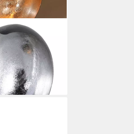
alischer Teelichthalter Ravi Ø
ohn-Deko (marokkanischer Halb-
Eid Mubarak Kerzenständer),
ion Tisch Deko Kerzenleuchter
i dir