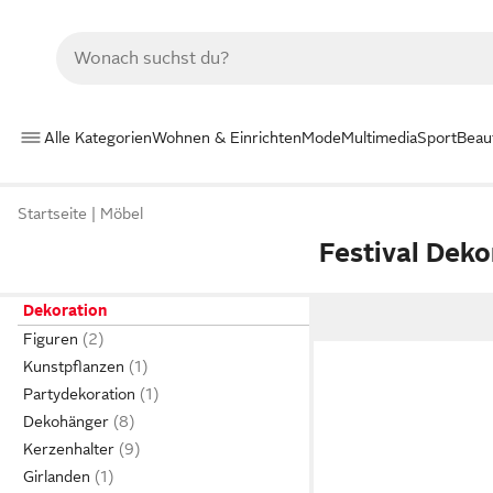
Alle Kategorien
Wohnen & Einrichten
Mode
Multimedia
Sport
Beau
Startseite
Möbel
Festival Deko
Dekoration
Figuren
Kunstpflanzen
Partydekoration
Dekohänger
Kerzenhalter
Girlanden