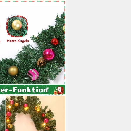
7M Weihnachtsgirlande mit
ko, deko für außen & innen, 8
riefach, Timer