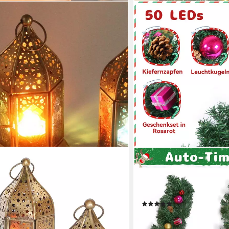
ELEGEAR
rientalisches Windlicht Nael Multi
Kunstgirlande mit licht 2.
fglas (Set, Dekoration in Minarette
Beleuchtung, weihnachtsde
madan Kerzenhalter Glas
Modi, wasserdichtes Batte
(22)
30
32,49 €
UVP
76,99 €
-58%