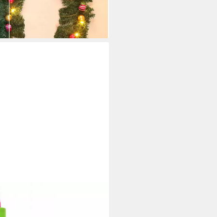
i dir
 Professionelle Doppelseitige