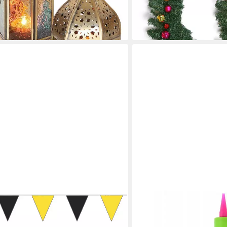
lieferbar - in 2-3 Werktagen be
en bei dir
FESTIVALARTIKEL
Aufblasbares Partyzubehör
Aufblasartikelpumpe