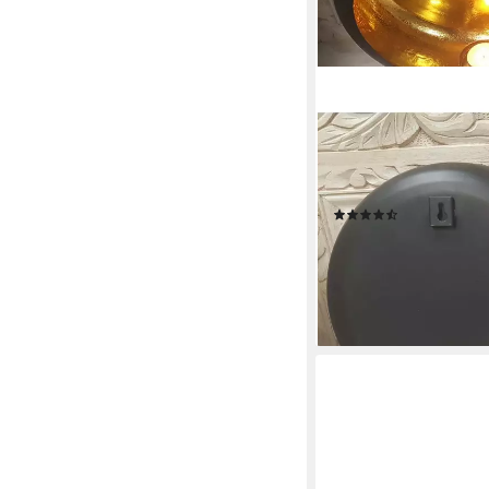
CASA MORO
Casa Moro Hängewindl
(Kerzenleuchter Häng
2 St., 2er Set Dinesh
Geschenk Deko Idee 
(3)
49,95 €
UVP
69,95 €
-29%
lieferbar - in 2-3 Werktag