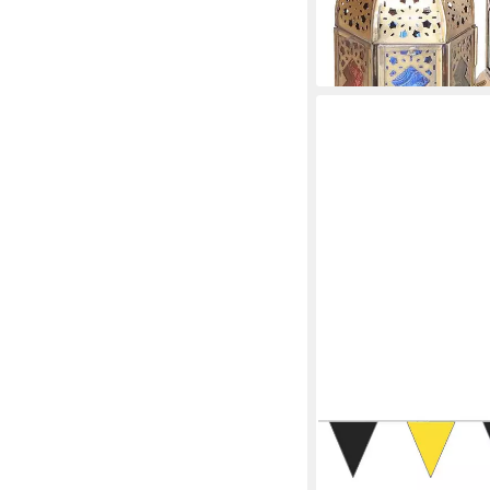
(7,63 €/ 1 Stk)
-43%
lieferbar - in 2-3 Werktag