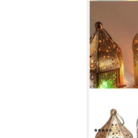
CASA MORO
Casa Moro Windlicht O
3er Set bunt mit Relie
Form Wohn Deko), Ra
Teelichthalter WDL10
(17)
22,90 €
UVP
39,90 €