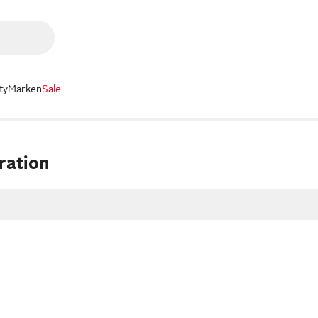
ty
Marken
Sale
ration