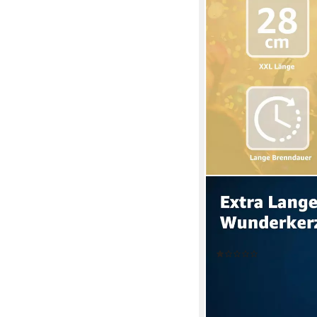
HAPPY SPARKS®
Geburtstagskerze Wun
Feuerwerk Silvester Ka
Wunderkerzen 28 cm),
(1)
ab 5,99 €
UVP
9,99 €
-40%
lieferbar - in 3-4 Werktag