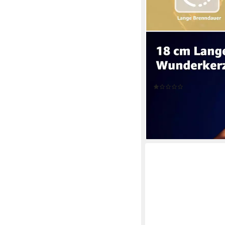
HAPPY SPARKS®
Geburtstagskerze Wun
Feuerwerk Silvester (
Wunderkerzen 17 cm),
(1)
21,99 €
UVP
26,99 €
(0,22 €/ 1 Stk)
-19%
lieferbar - in 3-4 Werktag