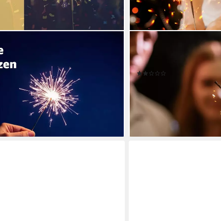
PYROHELD
derkerzen 17 cm - Sternspritzer -
Geburtstagskerze 50x XXL
Packung, 400-tlg., 100x
Wunderkerzen - Feuerwerk
(1)
 Kat. F1
ab 7,99 €
UVP
12,99 €
(0,16 €/ 1 Stk)
-38%
lieferbar - in 3-4 Werktagen be
en bei dir