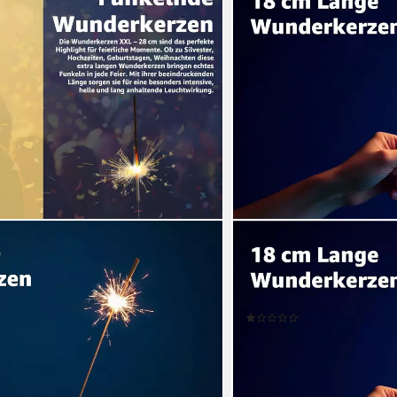
HAPPY SPARKS®
derkerzen 28 cm - Sternspritzer -
Geburtstagskerze Wunderk
t. F1 (Packung, 30-tlg.,
Feuerwerk Silvester (Packu
 Kat. F1
Wunderkerzen 17 cm), Kat
(1)
ab 7,99 €
UVP
12,99 €
(0,08 €/ 1 Stk)
-38%
en bei dir
lieferbar - in 3-4 Werktagen be