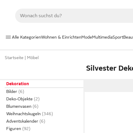
Alle Kategorien
Wohnen & Einrichten
Mode
Multimedia
Sport
Beau
Startseite
Möbel
Silvester Dek
Dekoration
Bilder
Deko-Objekte
Blumenvasen
Weihnachtskugeln
Adventskalender
Figuren