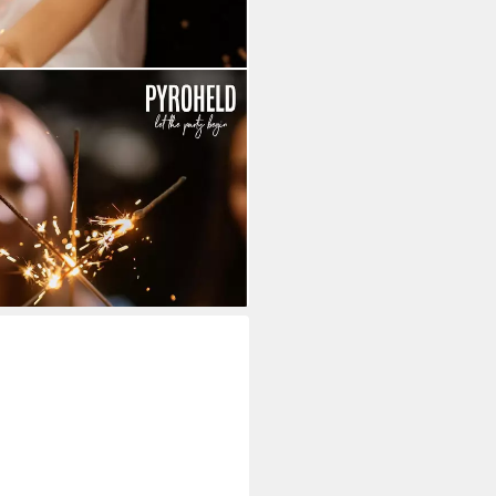
 Sternspritzer-funkelnde
 (Set, 50-tlg)
i dir