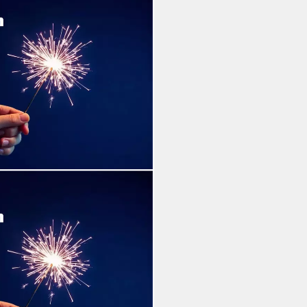
erzen 17 cm - Sternspritzer -
ng, 100-tlg., 100x
. F1
i dir