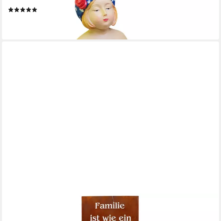
(1)
37,99 €
lieferbar - in 2-3 Werktagen bei dir
ROSTIKAL
Gartenfigur Gartenschild Familie Edelrost 100/55 cm –