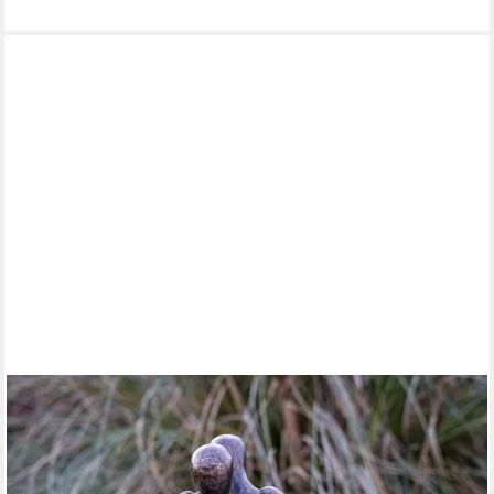
IDYL
Gartenfigur IDYL Bronze-Skulptur Liebendes verschlungen,
Bronze – sehr robust – Langlebig – witterungsbeständig gegen
Frost, Regen und UV-Strahlung. Die Modelle werden in