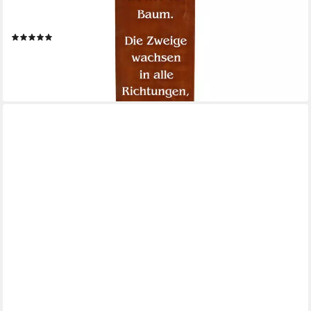
Bodenplatte/Stecker, Spruchtafel mit Baum-Motiv – wetterfest
für Garten & Eingang
(16)
ab 39,90 €
lieferbar - in 2-3 Werktagen bei dir