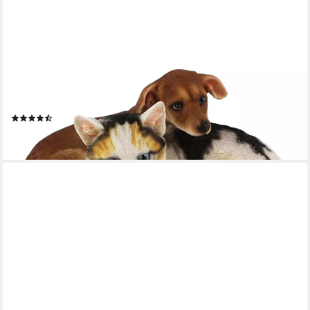
ARNUSA
Gartenfigur Hund und Katze Dekofigur 34 cm, wie echt
Gartendekoration
(2)
24,99 €
lieferbar - in 2-3 Werktagen bei dir