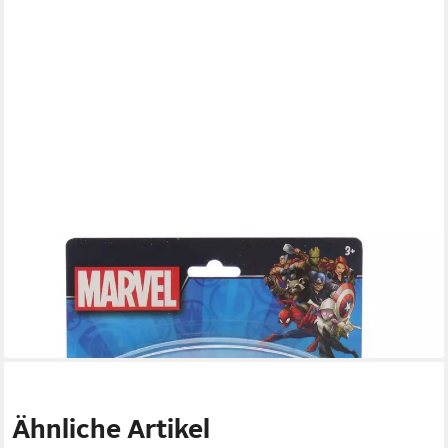
MARVEL
Dekofigur Stiftaufsatz Überraschungsset 3 Figuren
Sammelfiguren
9,95 €
lieferbar - in 4-5 Werktagen bei dir
Ähnliche Artikel