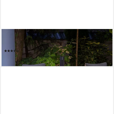
GLOBO LIGHTING
LED Solarleuchte, LED-Leuchtmittel fest verbaut, Warmweiß,
Solarleuchte Stehlampe Beistellleuchte Außenleuchte
(22)
47,99 €
lieferbar - in 2-3 Werktagen bei dir