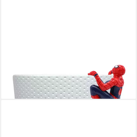
DISNEY
Gartenfigur Blumentopf Deko Anhänger Spider-Man – Marvel
Pot Buddy 10cm Polyresin
ab 12,99 €
UVP
19,99 €
-35%
lieferbar - in 6-7 Werktagen bei dir