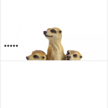
BAMBELAA!
Gartenfigur Erdmännchen Familie Gartendeko Figuren für
Garten Gartenfiguren Groß
(6)
16,90 €
lieferbar - in 2-3 Werktagen bei dir