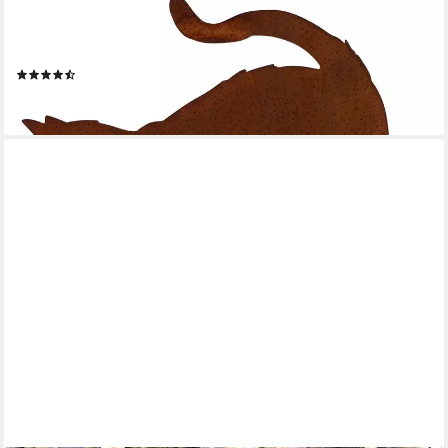
Gartenfigur Katze aus Cortenstahl Edelrost Metall Deko
wetterfest & handgefertigt, Geschenkidee Katzenfreunde –
dekorative Figur mit Charakter 25 × 32 cm
(11)
18,90 €
lieferbar - in 2-3 Werktagen bei dir