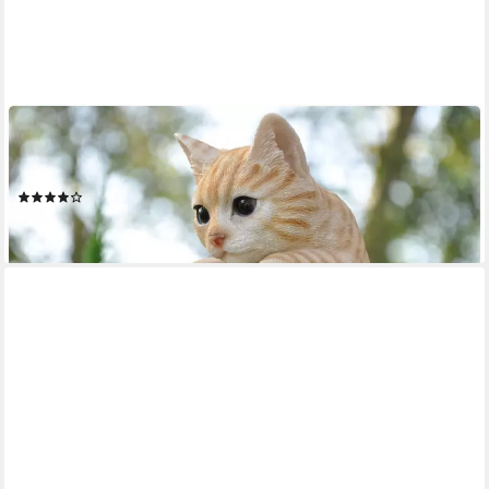
DAZIKEMO
Gartenfigur Gartenfigur Dekofigur Katze für Zaun und
Trennwand
(2)
34,95 €
lieferbar - in 5-6 Werktagen bei dir