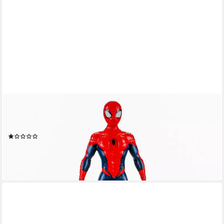
DISNEY
Gartenfigur Spider-Man 41 cm Dekofigur Polyresin Figur für In-
und Outdoorbereich
(1)
ab 59,99 €
UVP
79,99 €
-25%
lieferbar - in 6-7 Werktagen bei dir