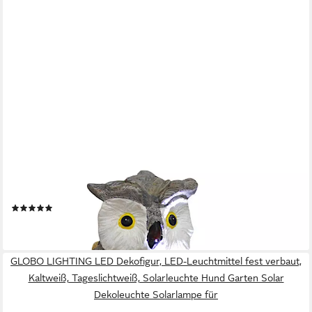
ARNUSA
Gartenfigur Solarlampe Eule auf Baumstamm Gartendekoration
36 cm, Tierfigur Gartendekoration
(8)
27,99 €
lieferbar - in 2-3 Werktagen bei dir
GLOBO LIGHTING LED Dekofigur, LED-Leuchtmittel fest verbaut,
Kaltweiß, Tageslichtweiß, Solarleuchte Hund Garten Solar
Dekoleuchte Solarlampe für