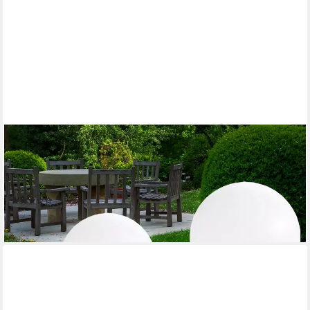
ETC-SHOP
LED Gartenleuchte, LED-Leuchtmittel fest verbaut, Warmweiß,
3er Set LED Solar Außen Leuchte Garten Deko Steck Lampen
Kugeln
(30)
39,95 €
lieferbar - in 2-3 Werktagen bei dir