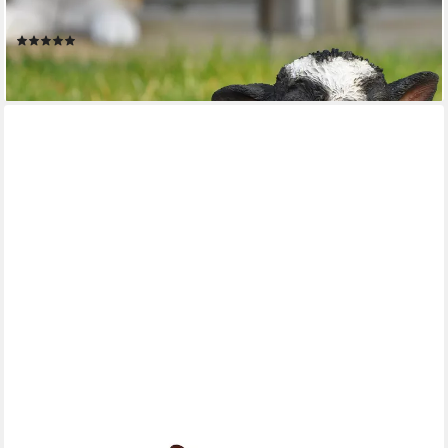
DAZIKEMO
Gartenfigur Dekofigur Gartenfigur stehende Kuh
(2)
29,95 €
lieferbar - in 5-6 Werktagen bei dir
ROSTIKAL