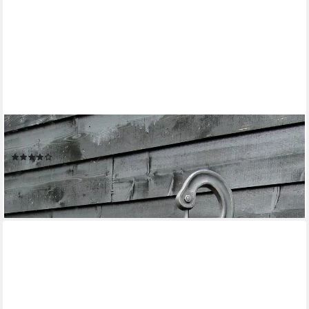
ACQUAARTE
Gartenbrunnen Regina, 38 cm Breite
(33)
ab 169,99 €
UVP
186,95 €
-9%
lieferbar - in 3-4 Werktagen bei dir